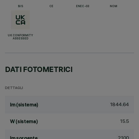
BIS
CE
ENEC-03
NOM
UK CONFORMITY
ASSESSED
DATI FOTOMETRICI
DETTAGLI
1844.64
lm (sistema)
15.5
W (sistema)
2100
lm sorgente