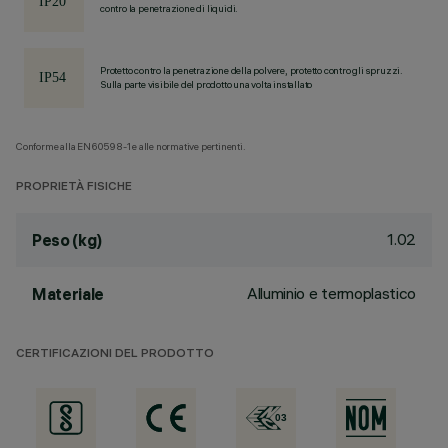
contro la penetrazione di liquidi.
Protetto contro la penetrazione della polvere, protetto contro gli spruzzi.
Sulla parte visibile del prodotto una volta installato
Conforme alla EN60598-1 e alle normative pertinenti.
PROPRIETÀ FISICHE
1.02
Peso (kg)
Alluminio e termoplastico
Materiale
CERTIFICAZIONI DEL PRODOTTO