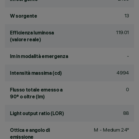
13
W sorgente
119.01
Efficienza luminosa
(valore reale)
-
lm in modalità emergenza
4994
Intensità massima (cd)
0
Flusso totale emesso a
90° o oltre (lm)
88
Light output ratio (LOR)
M - Medium 24°
Ottica e angolo di
emissione