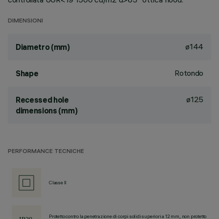
DIMENSIONI
ø144
Diametro (mm)
Rotondo
Shape
ø125
Recessed hole
dimensions (mm)
PERFORMANCE TECNICHE
Classe II
Protetto contro la penetrazione di corpi solidi superiori a 12 mm, non protetto