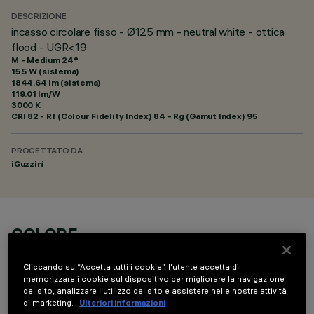
DESCRIZIONE
incasso circolare fisso - Ø125 mm - neutral white - ottica
flood - UGR<19
M - Medium 24°
15.5 W (sistema)
1844.64 lm (sistema)
119.01 lm/W
3000 K
CRI
82
- Rf (Colour Fidelity Index) 84 - Rg (Gamut Index) 95
PROGETTATO DA
iGuzzini
COLORE
Cliccando su “Accetta tutti i cookie”, l'utente accetta di
memorizzare i cookie sul dispositivo per migliorare la navigazione
del sito, analizzare l'utilizzo del sito e assistere nelle nostre attività
di marketing.
Ulteriori informazioni