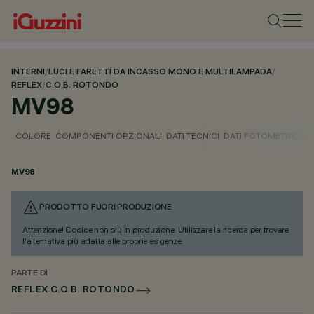
INTERNI
/
LUCI E FARETTI DA INCASSO MONO E MULTILAMPADA
/
REFLEX
/
C.O.B. ROTONDO
MV98
COLORE
COMPONENTI OPZIONALI
DATI TECNICI
DATI FOTOMETRICI
D
MV98
PRODOTTO FUORI PRODUZIONE
Attenzione! Codice non più in produzione. Utilizzare la ricerca per trovare
l'alternativa più adatta alle proprie esigenze.
PARTE DI
REFLEX C.O.B. ROTONDO