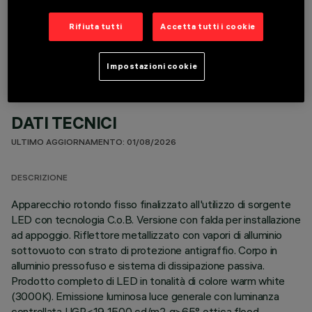
COMPONENTI OPZIONALI
Rifiuta tutti
Accetta tutti i cookie
Impostazioni cookie
DATI TECNICI
ULTIMO AGGIORNAMENTO: 01/08/2026
DESCRIZIONE
Apparecchio rotondo fisso finalizzato all'utilizzo di sorgente
LED con tecnologia C.o.B. Versione con falda per installazione
ad appoggio. Riflettore metallizzato con vapori di alluminio
sottovuoto con strato di protezione antigraffio. Corpo in
alluminio pressofuso e sistema di dissipazione passiva.
Prodotto completo di LED in tonalità di colore warm white
(3000K). Emissione luminosa luce generale con luminanza
controllata UGR<19 1500 cd/m2 α>65° ottica flood.