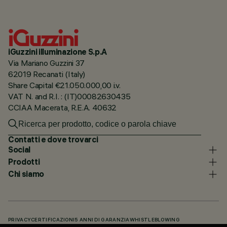
iGuzzini illuminazione S.p.A
Via Mariano Guzzini 37
62019 Recanati (Italy)
Share Capital €21.050.000,00 i.v.
VAT N. and R.I. : (IT)00082630435
CCIAA Macerata, R.E.A. 40632
Contatti e dove trovarci
Social
Prodotti
Chi siamo
PRIVACY
CERTIFICAZIONI
5 ANNI DI GARANZIA
WHISTLEBLOWING