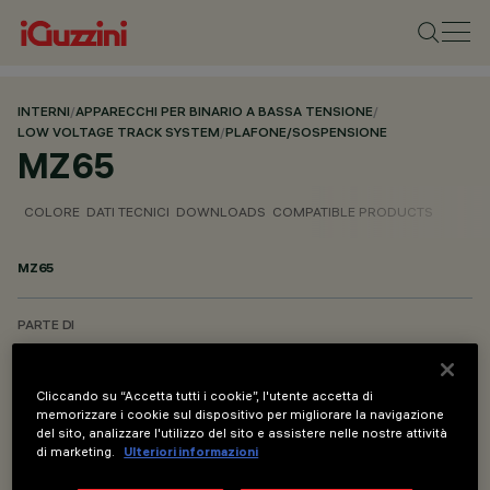
INTERNI
/
APPARECCHI PER BINARIO A BASSA TENSIONE
/
LOW VOLTAGE TRACK SYSTEM
/
PLAFONE/SOSPENSIONE
MZ65
COLORE
DATI TECNICI
DOWNLOADS
COMPATIBLE PRODUCTS
MZ65
PARTE DI
BINARIO LOW VOLTAGE PLAFONE/SOSPENSIONE DALI POWERLINE
BINARIO LOW VOLTAGE CASAMBI PLAFONE/SOSPENSIONE
Cliccando su “Accetta tutti i cookie”, l'utente accetta di
memorizzare i cookie sul dispositivo per migliorare la navigazione
del sito, analizzare l'utilizzo del sito e assistere nelle nostre attività
DESCRIZIONE
di marketing.
Ulteriori informazioni
Cavo di sospensione - L=2000