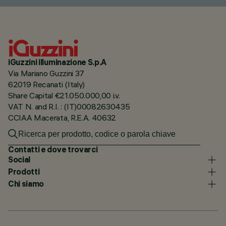
iGuzzini illuminazione S.p.A
Via Mariano Guzzini 37
62019 Recanati (Italy)
Share Capital €21.050.000,00 i.v.
VAT N. and R.I. : (IT)00082630435
CCIAA Macerata, R.E.A. 40632
Contatti e dove trovarci
Social
Prodotti
Chi siamo