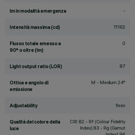
-
lm in modalità emergenza
11162
Intensità massima (cd)
0
Flusso totale emesso a
90° o oltre (lm)
87
Light output ratio (LOR)
M - Medium 24°
Ottica e angolo di
emissione
fisso
Adjustability
CRI
82
- Rf (Colour Fidelity
Qualità del colore della
Index) 83 - Rg (Gamut
luce
Index) 94