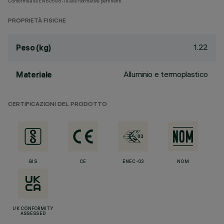
Conforme alla EN60598-1 e alle normative pertinenti.
PROPRIETÀ FISICHE
1.22
Peso (kg)
Alluminio e termoplastico
Materiale
CERTIFICAZIONI DEL PRODOTTO
BIS
CE
ENEC-03
NOM
UK CONFORMITY
ASSESSED