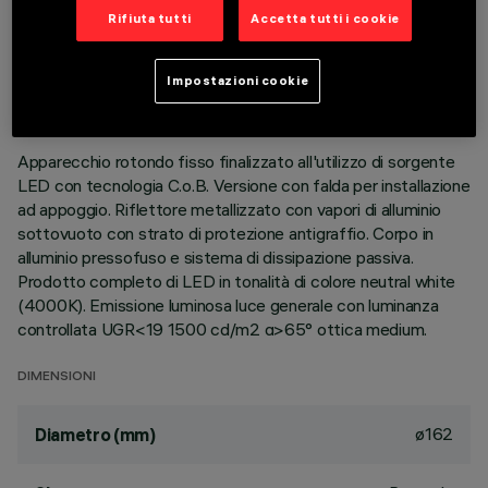
Rifiuta tutti
Accetta tutti i cookie
DATI TECNICI
ULTIMO AGGIORNAMENTO: 01/08/2026
Impostazioni cookie
DESCRIZIONE
Apparecchio rotondo fisso finalizzato all'utilizzo di sorgente
LED con tecnologia C.o.B. Versione con falda per installazione
ad appoggio. Riflettore metallizzato con vapori di alluminio
sottovuoto con strato di protezione antigraffio. Corpo in
alluminio pressofuso e sistema di dissipazione passiva.
Prodotto completo di LED in tonalità di colore neutral white
(4000K). Emissione luminosa luce generale con luminanza
controllata UGR<19 1500 cd/m2 α>65° ottica medium.
DIMENSIONI
ø162
Diametro (mm)