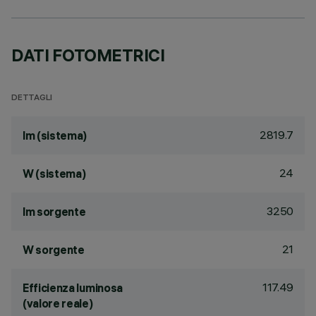
DATI FOTOMETRICI
DETTAGLI
2819.7
lm (sistema)
24
W (sistema)
3250
lm sorgente
21
W sorgente
117.49
Efficienza luminosa
(valore reale)