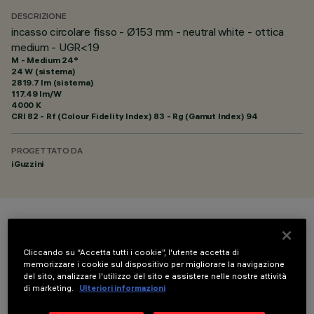
DESCRIZIONE
incasso circolare fisso - Ø153 mm - neutral white - ottica
medium - UGR<19
M - Medium 24°
24 W (sistema)
2819.7 lm (sistema)
117.49 lm/W
4000 K
CRI
82
- Rf (Colour Fidelity Index) 83 - Rg (Gamut Index) 94
PROGETTATO DA
iGuzzini
COLORE
Cliccando su “Accetta tutti i cookie”, l'utente accetta di
memorizzare i cookie sul dispositivo per migliorare la navigazione
del sito, analizzare l'utilizzo del sito e assistere nelle nostre attività
di marketing.
Ulteriori informazioni