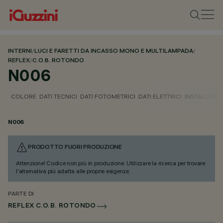
INTERNI
/
LUCI E FARETTI DA INCASSO MONO E MULTILAMPADA
/
REFLEX
/
C.O.B. ROTONDO
N006
COLORE
DATI TECNICI
DATI FOTOMETRICI
DATI ELETTRICI
INSTALLAZI
N006
PRODOTTO FUORI PRODUZIONE
Attenzione! Codice non più in produzione. Utilizzare la ricerca per trovare
l'alternativa più adatta alle proprie esigenze.
PARTE DI
REFLEX C.O.B. ROTONDO