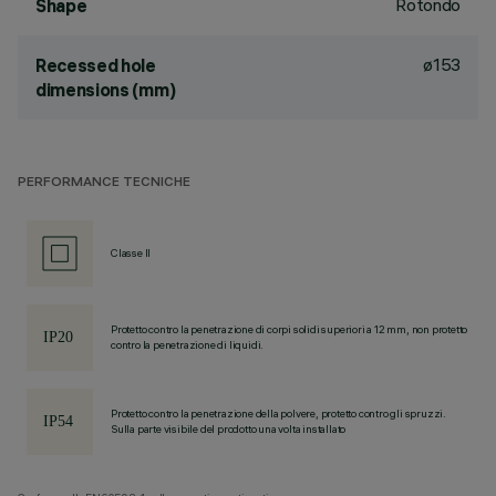
Rotondo
Shape
ø153
Recessed hole
dimensions (mm)
PERFORMANCE TECNICHE
Classe II
Protetto contro la penetrazione di corpi solidi superiori a 12 mm, non protetto
contro la penetrazione di liquidi.
Protetto contro la penetrazione della polvere, protetto contro gli spruzzi.
Sulla parte visibile del prodotto una volta installato