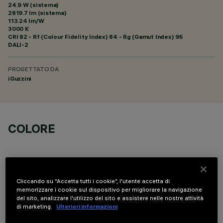
24.9 W (sistema)
2819.7 lm (sistema)
113.24 lm/W
3000 K
CRI
82
- Rf (Colour Fidelity Index) 84 - Rg (Gamut Index) 95
DALI-2
PROGETTATO DA
iGuzzini
COLORE
Cliccando su “Accetta tutti i cookie”, l'utente accetta di
memorizzare i cookie sul dispositivo per migliorare la navigazione
DATI TECNICI
del sito, analizzare l'utilizzo del sito e assistere nelle nostre attività
di marketing.
Ulteriori informazioni
ULTIMO AGGIORNAMENTO: 07/08/2026