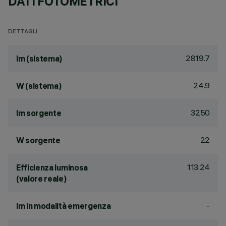
DATI FOTOMETRICI
DETTAGLI
2819.7
lm (sistema)
24.9
W (sistema)
3250
lm sorgente
22
W sorgente
113.24
Efficienza luminosa
(valore reale)
-
lm in modalità emergenza