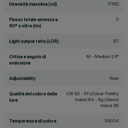
11162
Intensità massima (cd)
0
Flusso totale emesso a
90° o oltre (lm)
87
Light output ratio (LOR)
M - Medium 24°
Ottica e angolo di
emissione
fisso
Adjustability
CRI
82
- Rf (Colour Fidelity
Qualità del colore della
Index) 84 - Rg (Gamut
luce
Index) 95
3000 K
Temperatura di colore