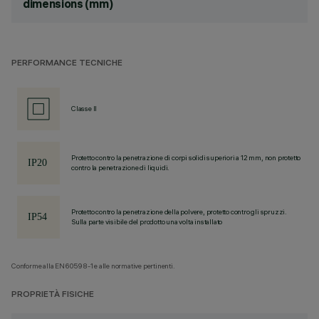
dimensions (mm)
PERFORMANCE TECNICHE
Classe II
Protetto contro la penetrazione di corpi solidi superiori a 12 mm, non protetto
contro la penetrazione di liquidi.
Protetto contro la penetrazione della polvere, protetto contro gli spruzzi.
Sulla parte visibile del prodotto una volta installato
Conforme alla EN60598-1 e alle normative pertinenti.
PROPRIETÀ FISICHE