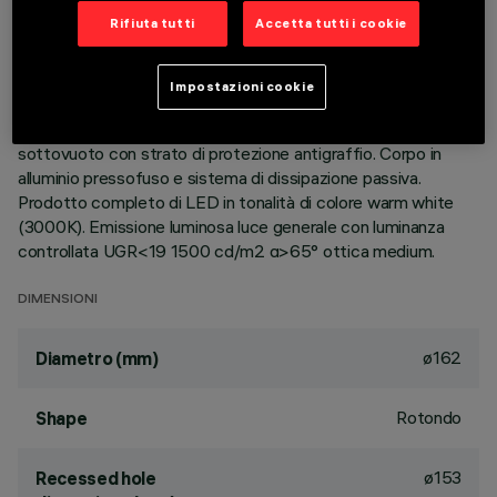
Rifiuta tutti
Accetta tutti i cookie
DESCRIZIONE
Apparecchio rotondo fisso finalizzato all'utilizzo di sorgente
Impostazioni cookie
LED con tecnologia C.o.B. Versione con falda per installazione
ad appoggio. Riflettore metallizzato con vapori di alluminio
sottovuoto con strato di protezione antigraffio. Corpo in
alluminio pressofuso e sistema di dissipazione passiva.
Prodotto completo di LED in tonalità di colore warm white
(3000K). Emissione luminosa luce generale con luminanza
controllata UGR<19 1500 cd/m2 α>65° ottica medium.
DIMENSIONI
ø162
Diametro (mm)
Rotondo
Shape
ø153
Recessed hole