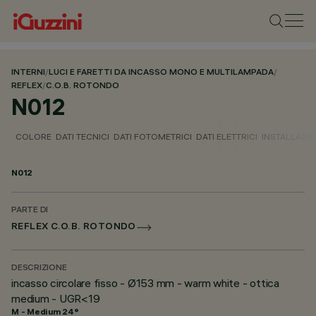
INTERNI
/
LUCI E FARETTI DA INCASSO MONO E MULTILAMPADA
/
REFLEX
/
C.O.B. ROTONDO
N012
COLORE
DATI TECNICI
DATI FOTOMETRICI
DATI ELETTRICI
INSTALLAZI
N012
PARTE DI
REFLEX C.O.B. ROTONDO
DESCRIZIONE
incasso circolare fisso - Ø153 mm - warm white - ottica
medium - UGR<19
M - Medium 24°