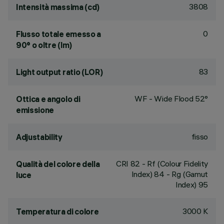
3808
Intensità massima (cd)
0
Flusso totale emesso a
90° o oltre (lm)
83
Light output ratio (LOR)
WF - Wide Flood 52°
Ottica e angolo di
emissione
fisso
Adjustability
CRI
82
- Rf (Colour Fidelity
Qualità del colore della
Index) 84 - Rg (Gamut
luce
Index) 95
3000 K
Temperatura di colore