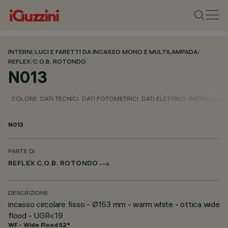
INTERNI
/
LUCI E FARETTI DA INCASSO MONO E MULTILAMPADA
/
REFLEX
/
C.O.B. ROTONDO
N013
COLORE
DATI TECNICI
DATI FOTOMETRICI
DATI ELETTRICI
INSTALLAZI
N013
PARTE DI
REFLEX C.O.B. ROTONDO
DESCRIZIONE
incasso circolare fisso - Ø153 mm - warm white - ottica wide
flood - UGR<19
WF - Wide Flood 52°