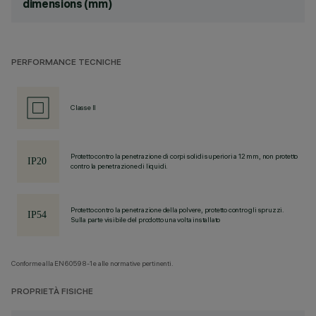
dimensions (mm)
PERFORMANCE TECNICHE
Classe II
Protetto contro la penetrazione di corpi solidi superiori a 12 mm, non protetto
contro la penetrazione di liquidi.
Protetto contro la penetrazione della polvere, protetto contro gli spruzzi.
Sulla parte visibile del prodotto una volta installato
Conforme alla EN60598-1 e alle normative pertinenti.
PROPRIETÀ FISICHE