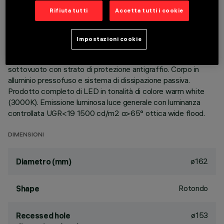
Rifiuta tutti
Accetta tutti i cookie
DESCRIZIONE
Apparecchio rotondo fisso finalizzato all'utilizzo di sorgente
Impostazioni cookie
LED con tecnologia C.o.B. Versione con falda per installazione
ad appoggio. Riflettore metallizzato con vapori di alluminio
sottovuoto con strato di protezione antigraffio. Corpo in
alluminio pressofuso e sistema di dissipazione passiva.
Prodotto completo di LED in tonalità di colore warm white
(3000K). Emissione luminosa luce generale con luminanza
controllata UGR<19 1500 cd/m2 α>65° ottica wide flood.
DIMENSIONI
ø162
Diametro (mm)
Rotondo
Shape
ø153
Recessed hole