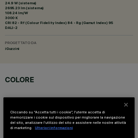
24.9 W (sistema)
2695.23 lm (sistema)
108.24 lm/W
3000 K
CRI
82
- Rf (Colour Fidelity Index) 84 - Rg (Gamut Index) 95
DALI-2
PROGETTATO DA
iGuzzini
COLORE
Cliccando su “Accetta tutti i cookie”, l'utente accetta di
memorizzare i cookie sul dispositivo per migliorare la navigazione
DATI TECNICI
del sito, analizzare l'utilizzo del sito e assistere nelle nostre attività
di marketing.
Ulteriori informazioni
ULTIMO AGGIORNAMENTO: 07/08/2026