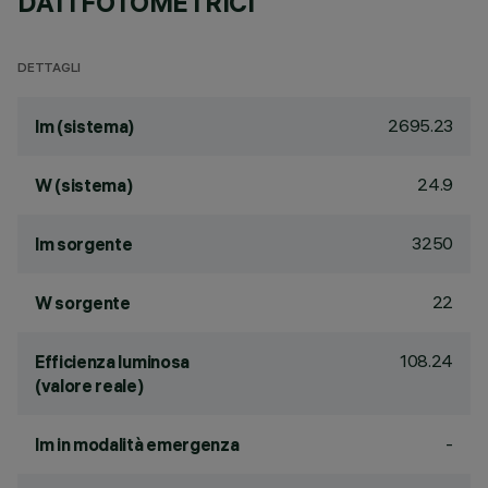
DATI FOTOMETRICI
DETTAGLI
2695.23
lm (sistema)
24.9
W (sistema)
3250
lm sorgente
22
W sorgente
108.24
Efficienza luminosa
(valore reale)
-
lm in modalità emergenza