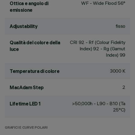
WF - Wide Flood 56°
Ottica e angolo di
emissione
fisso
Adjustability
CRI
92
- Rf (Colour Fidelity
Qualità del colore della
Index) 92 - Rg (Gamut
luce
Index) 99
3000 K
Temperatura di colore
2
MacAdam Step
>50,000h - L90 - B10 (Ta
Lifetime LED 1
25°C)
GRAFICI E CURVE POLARI