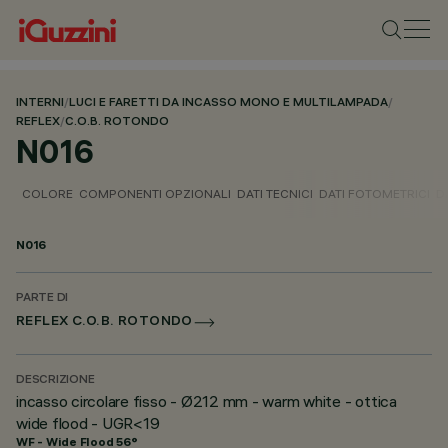
INTERNI
/
LUCI E FARETTI DA INCASSO MONO E MULTILAMPADA
/
REFLEX
/
C.O.B. ROTONDO
N016
COLORE
COMPONENTI OPZIONALI
DATI TECNICI
DATI FOTOMETRICI
D
N016
PARTE DI
REFLEX C.O.B. ROTONDO
DESCRIZIONE
incasso circolare fisso - Ø212 mm - warm white - ottica
wide flood - UGR<19
WF - Wide Flood 56°