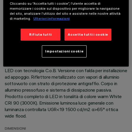
Cliccando su “Accetta tutti i cookie”, l'utente accetta di
memorizzare i cookie sul dispositivo per migliorare la navigazione
del sito, analizzare l'utilizzo del sito e assistere nelle nostre attività
di marketing.
Ulteriori informazioni
DATI TECNICI
Rifiuta tutti
Accetta tutti i cookie
ULTIMO AGGIORNAMENTO: 07/08/2026
Impostazioni cookie
DESCRIZIONE
Apparecchio rotondo fisso finalizzato all'utilizzo di sorgente
LED con tecnologia C.o.B. Versione con falda per installazione
ad appoggio. Riflettore metallizzato con vapori di alluminio
sottovuoto con strato di protezione antigraffio. Corpo in
alluminio pressofuso e sistema di dissipazione passiva.
Prodotto completo di LED in tonalità di colore warm White
CRI 90 (3000K). Emissione luminosa luce generale con
luminanza controllata UGR<19 1500 cd/m2 α>65° ottica
wide flood.
DIMENSIONI