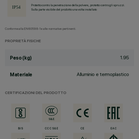
Protetto contro la penetrazione della polvere, protetto contro gli spruzzi.
Sulla parte visibile del prodotto una volta installato
Conforme alla EN60598-1 e alle normative pertinenti.
PROPRIETÀ FISICHE
1.95
Peso (kg)
Alluminio e termoplastico
Materiale
CERTIFICAZIONI DEL PRODOTTO
BIS
CCC S&E
CE
EAC