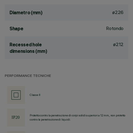
ø226
Diametro (mm)
Rotondo
Shape
ø212
Recessed hole
dimensions (mm)
PERFORMANCE TECNICHE
Classe II
Protetto contro la penetrazione di corpi solidi superiori a 12 mm, non protetto
contro la penetrazione di liquidi.