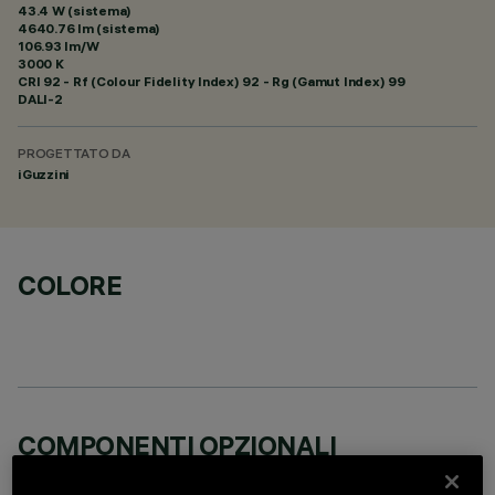
43.4 W (sistema)
4640.76 lm (sistema)
106.93 lm/W
3000 K
CRI
92
- Rf (Colour Fidelity Index) 92 - Rg (Gamut Index) 99
DALI-2
PROGETTATO DA
iGuzzini
COLORE
COMPONENTI OPZIONALI