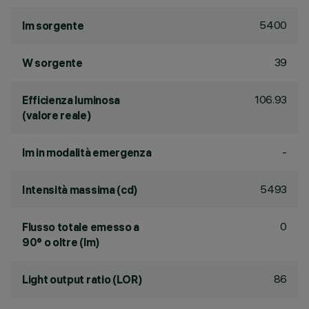
5400
lm sorgente
39
W sorgente
106.93
Efficienza luminosa
(valore reale)
-
lm in modalità emergenza
5493
Intensità massima (cd)
0
Flusso totale emesso a
90° o oltre (lm)
86
Light output ratio (LOR)