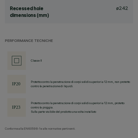
ø242
Recessed hole
dimensions (mm)
PERFORMANCE TECNICHE
Classe II
Protetto contro la penetrazione di corpi solidi superiori a 12 mm, non protetto
contro la penetrazione di liquidi.
Protetto contro la penetrazione di corpi solidi superiori a 12 mm, protetto
contro la pioggia.
Sulla parte visibile del prodotto una volta installato
Conforme alla EN60598-1 e alle normative pertinenti.