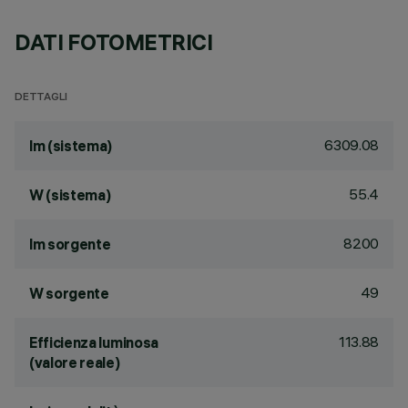
DATI FOTOMETRICI
DETTAGLI
6309.08
lm (sistema)
55.4
W (sistema)
8200
lm sorgente
49
W sorgente
113.88
Efficienza luminosa
(valore reale)