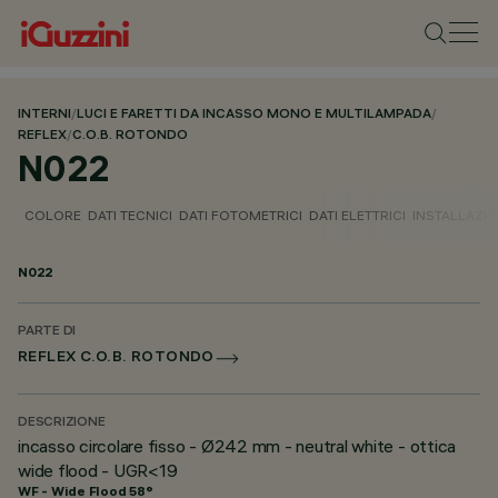
INTERNI
/
LUCI E FARETTI DA INCASSO MONO E MULTILAMPADA
/
REFLEX
/
C.O.B. ROTONDO
N022
COLORE
DATI TECNICI
DATI FOTOMETRICI
DATI ELETTRICI
INSTALLAZI
N022
PARTE DI
REFLEX C.O.B. ROTONDO
DESCRIZIONE
incasso circolare fisso - Ø242 mm - neutral white - ottica
wide flood - UGR<19
WF - Wide Flood 58°