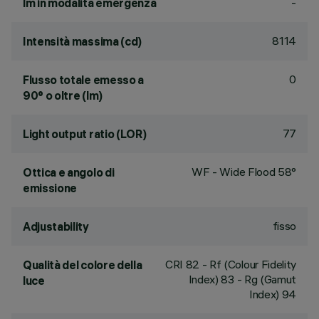
-
lm in modalità emergenza
8114
Intensità massima (cd)
0
Flusso totale emesso a
90° o oltre (lm)
77
Light output ratio (LOR)
WF - Wide Flood 58°
Ottica e angolo di
emissione
fisso
Adjustability
CRI
82
- Rf (Colour Fidelity
Qualità del colore della
Index) 83 - Rg (Gamut
luce
Index) 94