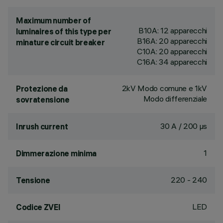
Maximum number of
B10A: 12 apparecchi
luminaires of this type per
B16A: 20 apparecchi
minature circuit breaker
C10A: 20 apparecchi
C16A: 34 apparecchi
2kV Modo comune e 1kV
Protezione da
Modo differenziale
sovratensione
30 A / 200 µs
Inrush current
1
Dimmerazione minima
220 - 240
Tensione
LED
Codice ZVEI