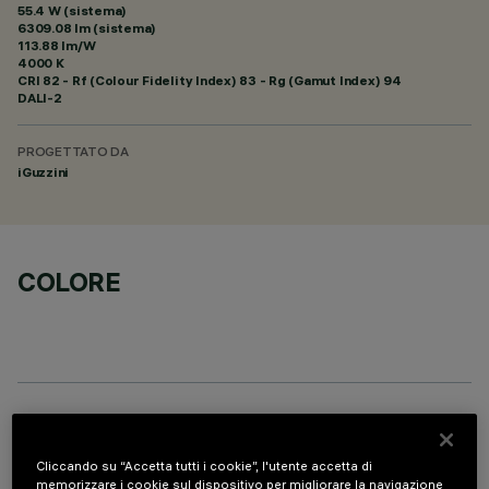
55.4 W (sistema)
6309.08 lm (sistema)
113.88 lm/W
4000 K
CRI
82
- Rf (Colour Fidelity Index) 83 - Rg (Gamut Index) 94
DALI-2
PROGETTATO DA
iGuzzini
COLORE
DATI TECNICI
Cliccando su “Accetta tutti i cookie”, l'utente accetta di
ULTIMO AGGIORNAMENTO: 07/08/2026
memorizzare i cookie sul dispositivo per migliorare la navigazione