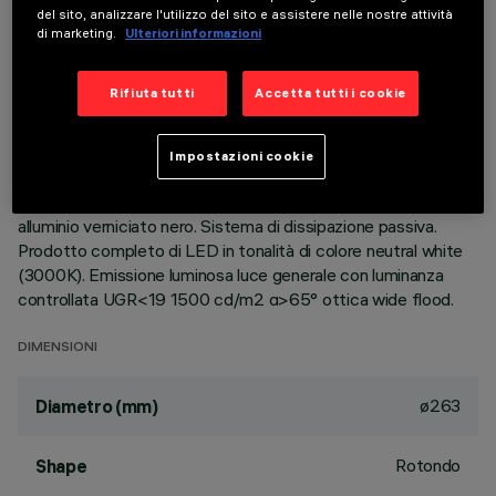
del sito, analizzare l'utilizzo del sito e assistere nelle nostre attività
di marketing.
Ulteriori informazioni
DESCRIZIONE
Apparecchio rotondo fisso finalizzato all'utilizzo di sorgente
Rifiuta tutti
Accetta tutti i cookie
LED con tecnologia C.o.B. Versione con falda per installazione
ad appoggio. Riflettore metallizzato con vapori di alluminio
sottovuoto con strato di protezione antigraffio. Struttura
Impostazioni cookie
con cornice perimetrale in alluminio pressofuso, staffe in
lamiera di acciaio zincate nere e dissipatore in estruso di
alluminio verniciato nero. Sistema di dissipazione passiva.
Prodotto completo di LED in tonalità di colore neutral white
(3000K). Emissione luminosa luce generale con luminanza
controllata UGR<19 1500 cd/m2 α>65° ottica wide flood.
DIMENSIONI
ø263
Diametro (mm)
Rotondo
Shape