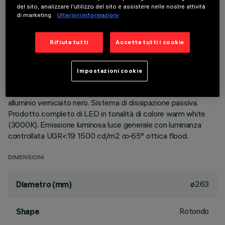
del sito, analizzare l'utilizzo del sito e assistere nelle nostre attività
di marketing.
Ulteriori informazioni
DESCRIZIONE
Apparecchio rotondo fisso finalizzato all'utilizzo di sorgente
Rifiuta tutti
Accetta tutti i cookie
LED con tecnologia C.o.B. Versione con falda per installazione
ad appoggio. Riflettore metallizzato con vapori di alluminio
sottovuoto con strato di protezione antigraffio. Struttura
Impostazioni cookie
con cornice perimetrale in alluminio pressofuso, staffe in
lamiera di acciaio zincate nere e dissipatore in estruso di
alluminio verniciato nero. Sistema di dissipazione passiva.
Prodotto completo di LED in tonalità di colore warm white
(3000K). Emissione luminosa luce generale con luminanza
controllata UGR<19 1500 cd/m2 α>65° ottica flood.
DIMENSIONI
ø263
Diametro (mm)
Rotondo
Shape