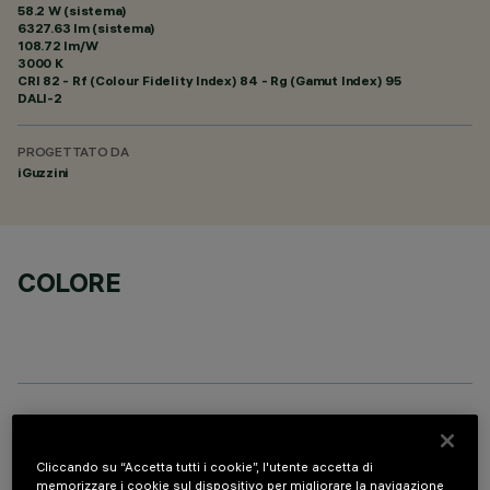
58.2 W (sistema)
6327.63 lm (sistema)
108.72 lm/W
3000 K
CRI
82
- Rf (Colour Fidelity Index) 84 - Rg (Gamut Index) 95
DALI-2
PROGETTATO DA
iGuzzini
COLORE
DATI TECNICI
Cliccando su “Accetta tutti i cookie”, l'utente accetta di
ULTIMO AGGIORNAMENTO: 07/08/2026
memorizzare i cookie sul dispositivo per migliorare la navigazione