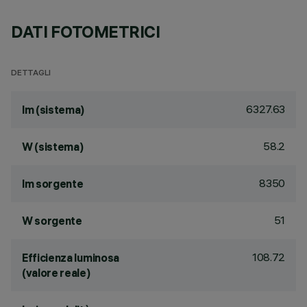
DATI FOTOMETRICI
DETTAGLI
6327.63
lm (sistema)
58.2
W (sistema)
8350
lm sorgente
51
W sorgente
108.72
Efficienza luminosa
(valore reale)