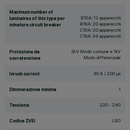
Maximum number of
B10A: 12 apparecchi
luminaires of this type per
B16A: 20 apparecchi
minature circuit breaker
C10A: 20 apparecchi
C16A: 34 apparecchi
2kV Modo comune e 1kV
Protezione da
Modo differenziale
sovratensione
30 A / 200 µs
Inrush current
1
Dimmerazione minima
220 - 240
Tensione
LED
Codice ZVEI