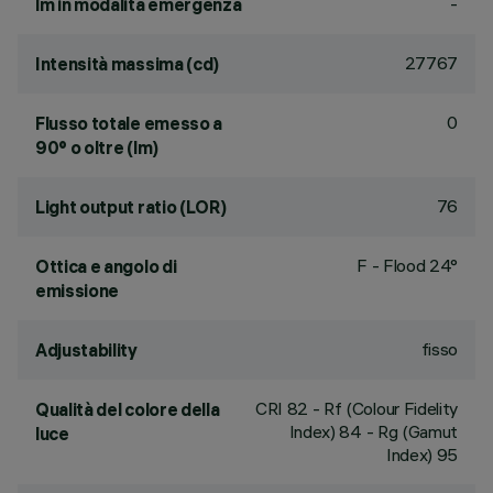
-
lm in modalità emergenza
27767
Intensità massima (cd)
0
Flusso totale emesso a
90° o oltre (lm)
76
Light output ratio (LOR)
F - Flood 24°
Ottica e angolo di
emissione
fisso
Adjustability
CRI
82
- Rf (Colour Fidelity
Qualità del colore della
Index) 84 - Rg (Gamut
luce
Index) 95