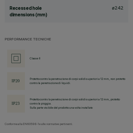
ø242
Recessed hole
dimensions (mm)
PERFORMANCE TECNICHE
Classe II
Protetto contro la penetrazione di corpi solidi superiori a 12 mm, non protetto
contro la penetrazione di liquidi.
Protetto contro la penetrazione di corpi solidi superiori a 12 mm, protetto
contro la pioggia.
Sulla parte visibile del prodotto una volta installato
Conforme alla EN60598-1 e alle normative pertinenti.