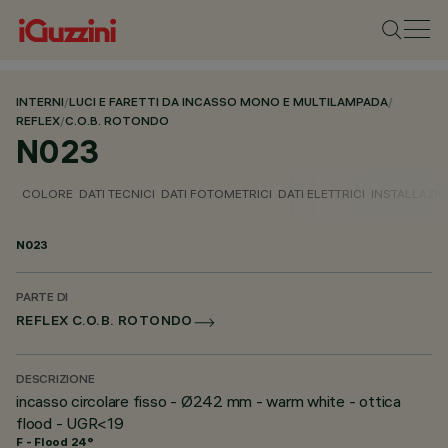
INTERNI
/
LUCI E FARETTI DA INCASSO MONO E MULTILAMPADA
/
REFLEX
/
C.O.B. ROTONDO
N023
COLORE
DATI TECNICI
DATI FOTOMETRICI
DATI ELETTRICI
INSTALLAZI
N023
PARTE DI
REFLEX C.O.B. ROTONDO
DESCRIZIONE
incasso circolare fisso - Ø242 mm - warm white - ottica
flood - UGR<19
F - Flood 24°