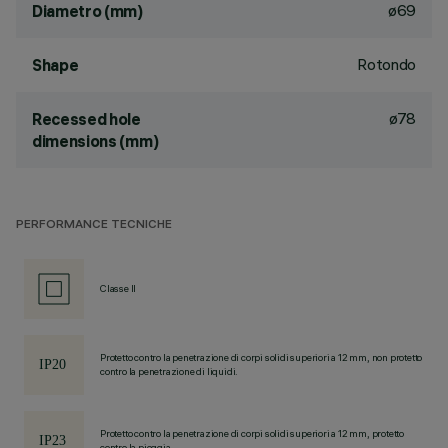
ø69
Diametro (mm)
Rotondo
Shape
ø78
Recessed hole
dimensions (mm)
PERFORMANCE TECNICHE
Classe II
Protetto contro la penetrazione di corpi solidi superiori a 12 mm, non protetto
contro la penetrazione di liquidi.
Protetto contro la penetrazione di corpi solidi superiori a 12 mm, protetto
contro la pioggia.