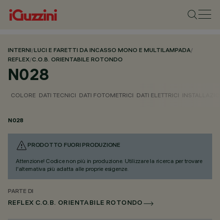
INTERNI
/
LUCI E FARETTI DA INCASSO MONO E MULTILAMPADA
/
REFLEX
/
C.O.B. ORIENTABILE ROTONDO
N028
COLORE
DATI TECNICI
DATI FOTOMETRICI
DATI ELETTRICI
INSTALLAZI
N028
PRODOTTO FUORI PRODUZIONE
Attenzione! Codice non più in produzione. Utilizzare la ricerca per trovare
l'alternativa più adatta alle proprie esigenze.
PARTE DI
REFLEX C.O.B. ORIENTABILE ROTONDO