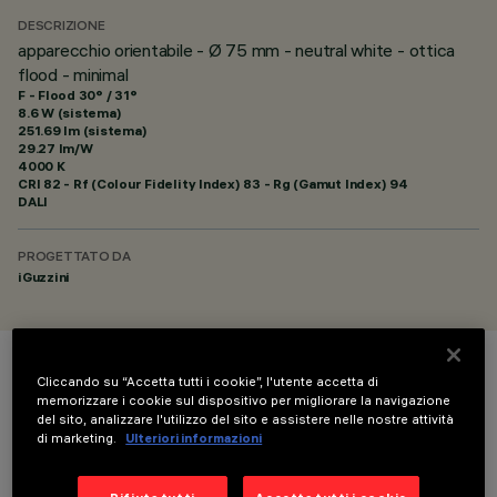
DESCRIZIONE
apparecchio orientabile - Ø 75 mm - neutral white - ottica
flood - minimal
F - Flood 30° / 31°
8.6 W (sistema)
251.69 lm (sistema)
29.27 lm/W
4000 K
CRI
82
- Rf (Colour Fidelity Index) 83 - Rg (Gamut Index) 94
DALI
PROGETTATO DA
iGuzzini
COLORE
Cliccando su “Accetta tutti i cookie”, l'utente accetta di
memorizzare i cookie sul dispositivo per migliorare la navigazione
del sito, analizzare l'utilizzo del sito e assistere nelle nostre attività
di marketing.
Ulteriori informazioni