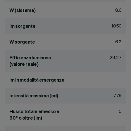
8.6
W (sistema)
1050
lm sorgente
6.2
W sorgente
29.27
Efficienza luminosa
(valore reale)
-
lm in modalità emergenza
779
Intensità massima (cd)
0
Flusso totale emesso a
90° o oltre (lm)