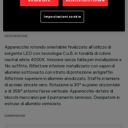
Rifiuta tutti
Accetta tutti i cookie
DATI TECNICI
Impostazioni cookie
ULTIMO AGGIORNAMENTO: 01/08/2026
DESCRIZIONE
Apparecchio rotondo orientabile finalizzato all'utilizzo di
sorgente LED con tecnologia C.o.B. in tonalità di colore
neutral white 4000K. Versione senza falda per installazione a
filo soffitto. Riflettore inferiore metallizzato con vapori di
alluminio sottovuoto con strato di protezione antigraffio.
Riflettore superiore in alluminio anodizzato. Staffe in lamiera
di acciaio zincate nero. Rotazione si 30° su piano orizzontale
e di 358° attorno l'asse verticale. Apparecchio dotato di
blocchi meccanici per il puntamento luminoso. Dissipatore in
estruso di alluminio verniciato.
DIMENSIONI