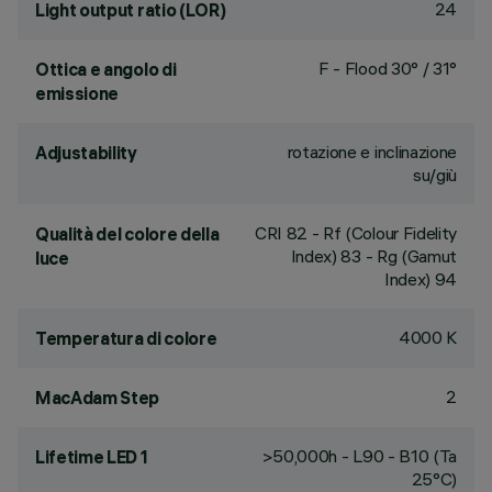
24
Light output ratio (LOR)
F - Flood 30° / 31°
Ottica e angolo di
emissione
rotazione e inclinazione
Adjustability
su/giù
CRI
82
- Rf (Colour Fidelity
Qualità del colore della
Index) 83 - Rg (Gamut
luce
Index) 94
4000 K
Temperatura di colore
2
MacAdam Step
>50,000h - L90 - B10 (Ta
Lifetime LED 1
25°C)