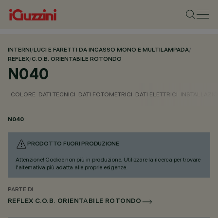
INTERNI
/
LUCI E FARETTI DA INCASSO MONO E MULTILAMPADA
/
REFLEX
/
C.O.B. ORIENTABILE ROTONDO
N040
COLORE
DATI TECNICI
DATI FOTOMETRICI
DATI ELETTRICI
INSTALLAZI
N040
PRODOTTO FUORI PRODUZIONE
Attenzione! Codice non più in produzione. Utilizzare la ricerca per trovare
l'alternativa più adatta alle proprie esigenze.
PARTE DI
REFLEX C.O.B. ORIENTABILE ROTONDO