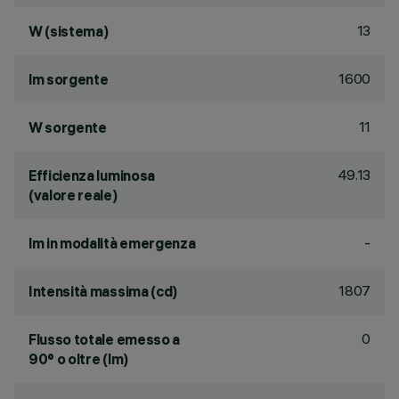
13
W (sistema)
1600
lm sorgente
11
W sorgente
49.13
Efficienza luminosa
(valore reale)
-
lm in modalità emergenza
1807
Intensità massima (cd)
0
Flusso totale emesso a
90° o oltre (lm)