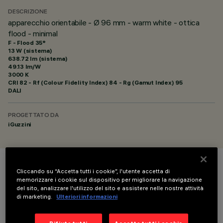
DESCRIZIONE
apparecchio orientabile - Ø 96 mm - warm white - ottica
flood - minimal
F - Flood 35°
13 W (sistema)
638.72 lm (sistema)
49.13 lm/W
3000 K
CRI
82
- Rf (Colour Fidelity Index) 84 - Rg (Gamut Index) 95
DALI
PROGETTATO DA
iGuzzini
COLORE
Cliccando su “Accetta tutti i cookie”, l'utente accetta di
memorizzare i cookie sul dispositivo per migliorare la navigazione
del sito, analizzare l'utilizzo del sito e assistere nelle nostre attività
di marketing.
Ulteriori informazioni