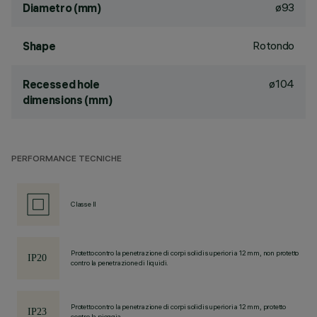
ø93
Diametro (mm)
Rotondo
Shape
ø104
Recessed hole
dimensions (mm)
PERFORMANCE TECNICHE
Classe II
Protetto contro la penetrazione di corpi solidi superiori a 12 mm, non protetto
contro la penetrazione di liquidi.
Protetto contro la penetrazione di corpi solidi superiori a 12 mm, protetto
contro la pioggia.