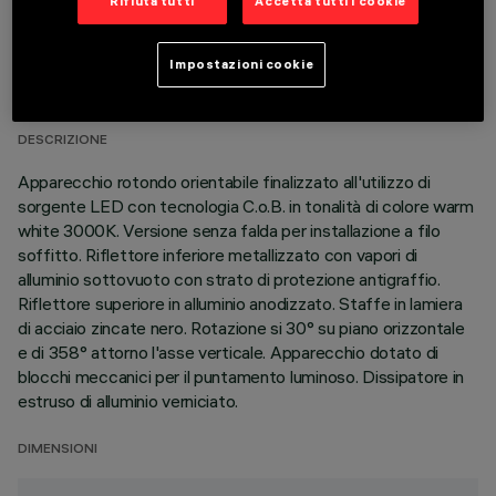
Rifiuta tutti
Accetta tutti i cookie
DATI TECNICI
Impostazioni cookie
ULTIMO AGGIORNAMENTO: 01/08/2026
DESCRIZIONE
Apparecchio rotondo orientabile finalizzato all'utilizzo di
sorgente LED con tecnologia C.o.B. in tonalità di colore warm
white 3000K. Versione senza falda per installazione a filo
soffitto. Riflettore inferiore metallizzato con vapori di
alluminio sottovuoto con strato di protezione antigraffio.
Riflettore superiore in alluminio anodizzato. Staffe in lamiera
di acciaio zincate nero. Rotazione si 30° su piano orizzontale
e di 358° attorno l'asse verticale. Apparecchio dotato di
blocchi meccanici per il puntamento luminoso. Dissipatore in
estruso di alluminio verniciato.
DIMENSIONI