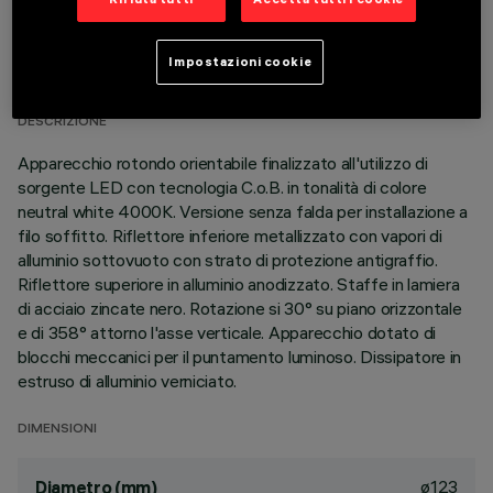
DATI TECNICI
Impostazioni cookie
ULTIMO AGGIORNAMENTO: 01/08/2026
DESCRIZIONE
Apparecchio rotondo orientabile finalizzato all'utilizzo di
sorgente LED con tecnologia C.o.B. in tonalità di colore
neutral white 4000K. Versione senza falda per installazione a
filo soffitto. Riflettore inferiore metallizzato con vapori di
alluminio sottovuoto con strato di protezione antigraffio.
Riflettore superiore in alluminio anodizzato. Staffe in lamiera
di acciaio zincate nero. Rotazione si 30° su piano orizzontale
e di 358° attorno l'asse verticale. Apparecchio dotato di
blocchi meccanici per il puntamento luminoso. Dissipatore in
estruso di alluminio verniciato.
DIMENSIONI
ø123
Diametro (mm)