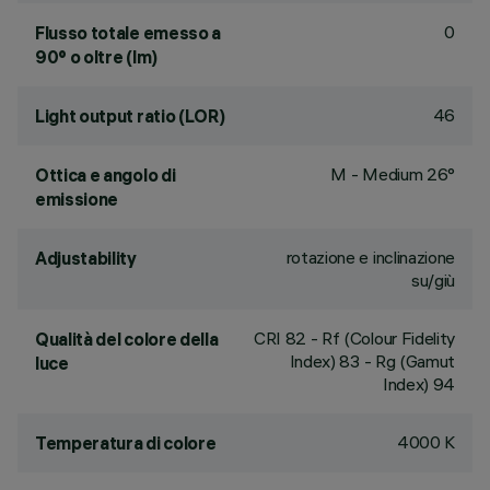
0
Flusso totale emesso a
90° o oltre (lm)
46
Light output ratio (LOR)
M - Medium 26°
Ottica e angolo di
emissione
rotazione e inclinazione
Adjustability
su/giù
CRI
82
- Rf (Colour Fidelity
Qualità del colore della
Index) 83 - Rg (Gamut
luce
Index) 94
4000 K
Temperatura di colore