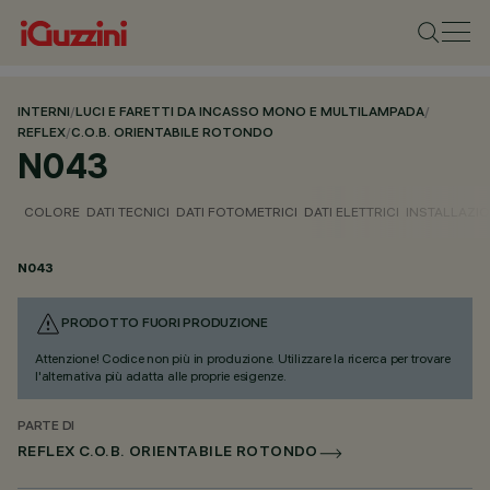
INTERNI
/
LUCI E FARETTI DA INCASSO MONO E MULTILAMPADA
/
REFLEX
/
C.O.B. ORIENTABILE ROTONDO
N043
COLORE
DATI TECNICI
DATI FOTOMETRICI
DATI ELETTRICI
INSTALLAZI
N043
PRODOTTO FUORI PRODUZIONE
Attenzione! Codice non più in produzione. Utilizzare la ricerca per trovare
l'alternativa più adatta alle proprie esigenze.
PARTE DI
REFLEX C.O.B. ORIENTABILE ROTONDO