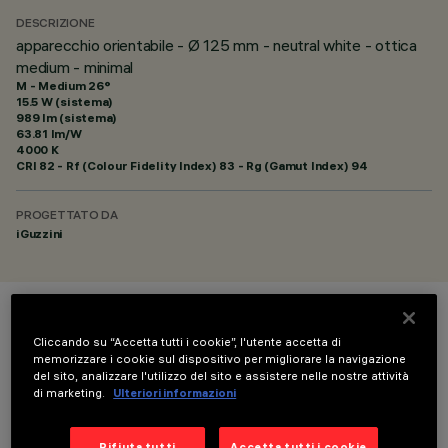
DESCRIZIONE
apparecchio orientabile - Ø 125 mm - neutral white - ottica
medium - minimal
M - Medium 26°
15.5 W (sistema)
989 lm (sistema)
63.81 lm/W
4000 K
CRI
82
- Rf (Colour Fidelity Index) 83 - Rg (Gamut Index) 94
PROGETTATO DA
iGuzzini
COLORE
Cliccando su “Accetta tutti i cookie”, l'utente accetta di
memorizzare i cookie sul dispositivo per migliorare la navigazione
del sito, analizzare l'utilizzo del sito e assistere nelle nostre attività
di marketing.
Ulteriori informazioni
Rifiuta tutti
Accetta tutti i cookie