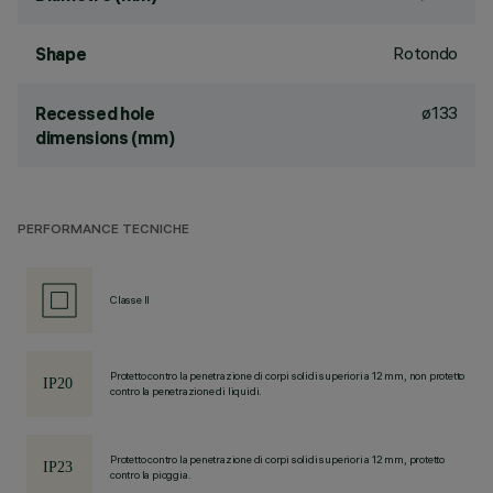
Rotondo
Shape
ø133
Recessed hole
dimensions (mm)
PERFORMANCE TECNICHE
Classe II
Protetto contro la penetrazione di corpi solidi superiori a 12 mm, non protetto
contro la penetrazione di liquidi.
Protetto contro la penetrazione di corpi solidi superiori a 12 mm, protetto
contro la pioggia.