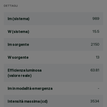
DETTAGLI
989
lm (sistema)
15.5
W (sistema)
2150
lm sorgente
13
W sorgente
63.81
Efficienza luminosa
(valore reale)
-
lm in modalità emergenza
3534
Intensità massima (cd)