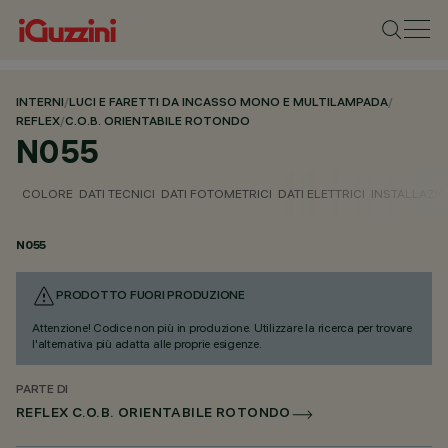
INTERNI
/
LUCI E FARETTI DA INCASSO MONO E MULTILAMPADA
/
REFLEX
/
C.O.B. ORIENTABILE ROTONDO
N055
COLORE
DATI TECNICI
DATI FOTOMETRICI
DATI ELETTRICI
INSTALLAZI
N055
PRODOTTO FUORI PRODUZIONE
Attenzione! Codice non più in produzione. Utilizzare la ricerca per trovare
l'alternativa più adatta alle proprie esigenze.
PARTE DI
REFLEX C.O.B. ORIENTABILE ROTONDO