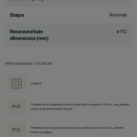
Rotondo
Shape
ø152
Recessed hole
dimensions (mm)
PERFORMANCE TECNICHE
Classe II
Protetto contro la penetrazione di corpi solidi superiori a 12 mm, non protetto
contro la penetrazione di liquidi.
Protetto contro la penetrazione di corpi solidi superiori a 12 mm, protetto
contro la pioggia.