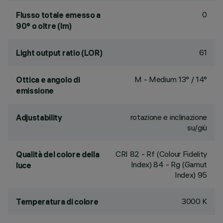
0
Flusso totale emesso a
90° o oltre (lm)
61
Light output ratio (LOR)
M - Medium 13° / 14°
Ottica e angolo di
emissione
rotazione e inclinazione
Adjustability
su/giù
CRI
82
- Rf (Colour Fidelity
Qualità del colore della
Index) 84 - Rg (Gamut
luce
Index) 95
3000 K
Temperatura di colore