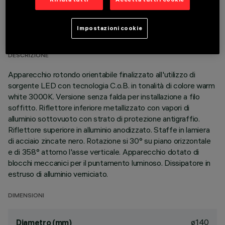
DATI TECNICI
Impostazioni cookie
ULTIMO AGGIORNAMENTO: 01/08/2026
DESCRIZIONE
Apparecchio rotondo orientabile finalizzato all'utilizzo di
sorgente LED con tecnologia C.o.B. in tonalità di colore warm
white 3000K. Versione senza falda per installazione a filo
soffitto. Riflettore inferiore metallizzato con vapori di
alluminio sottovuoto con strato di protezione antigraffio.
Riflettore superiore in alluminio anodizzato. Staffe in lamiera
di acciaio zincate nero. Rotazione si 30° su piano orizzontale
e di 358° attorno l'asse verticale. Apparecchio dotato di
blocchi meccanici per il puntamento luminoso. Dissipatore in
estruso di alluminio verniciato.
DIMENSIONI
ø140
Diametro (mm)