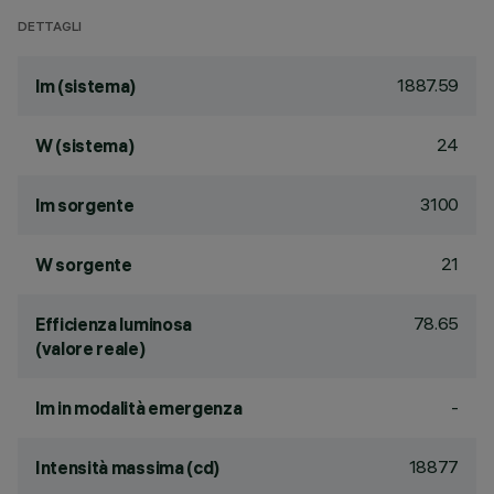
DETTAGLI
1887.59
lm (sistema)
24
W (sistema)
3100
lm sorgente
21
W sorgente
78.65
Efficienza luminosa
(valore reale)
-
lm in modalità emergenza
18877
Intensità massima (cd)