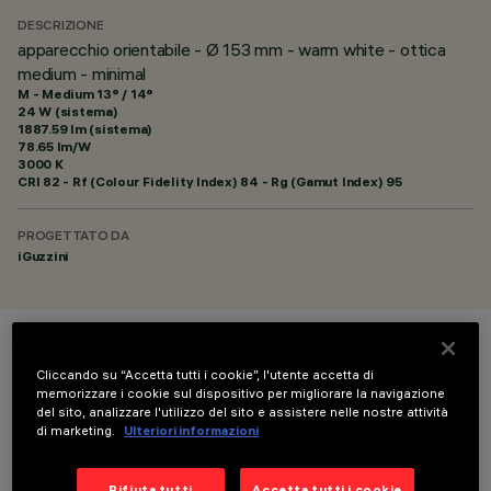
DESCRIZIONE
apparecchio orientabile - Ø 153 mm - warm white - ottica
medium - minimal
M - Medium 13° / 14°
24 W (sistema)
1887.59 lm (sistema)
78.65 lm/W
3000 K
CRI
82
- Rf (Colour Fidelity Index) 84 - Rg (Gamut Index) 95
PROGETTATO DA
iGuzzini
COLORE
Cliccando su “Accetta tutti i cookie”, l'utente accetta di
memorizzare i cookie sul dispositivo per migliorare la navigazione
del sito, analizzare l'utilizzo del sito e assistere nelle nostre attività
di marketing.
Ulteriori informazioni
Rifiuta tutti
Accetta tutti i cookie