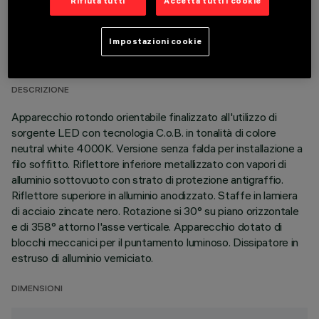
Rifiuta tutti
Accetta tutti i cookie
DATI TECNICI
Impostazioni cookie
ULTIMO AGGIORNAMENTO: 01/08/2026
DESCRIZIONE
Apparecchio rotondo orientabile finalizzato all'utilizzo di
sorgente LED con tecnologia C.o.B. in tonalità di colore
neutral white 4000K. Versione senza falda per installazione a
filo soffitto. Riflettore inferiore metallizzato con vapori di
alluminio sottovuoto con strato di protezione antigraffio.
Riflettore superiore in alluminio anodizzato. Staffe in lamiera
di acciaio zincate nero. Rotazione si 30° su piano orizzontale
e di 358° attorno l'asse verticale. Apparecchio dotato di
blocchi meccanici per il puntamento luminoso. Dissipatore in
estruso di alluminio verniciato.
DIMENSIONI