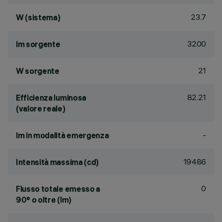
23.7
W (sistema)
3200
lm sorgente
21
W sorgente
82.21
Efficienza luminosa
(valore reale)
-
lm in modalità emergenza
19486
Intensità massima (cd)
0
Flusso totale emesso a
90° o oltre (lm)