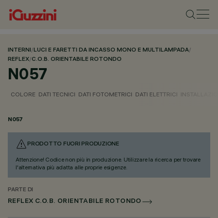
INTERNI
/
LUCI E FARETTI DA INCASSO MONO E MULTILAMPADA
/
REFLEX
/
C.O.B. ORIENTABILE ROTONDO
N057
COLORE
DATI TECNICI
DATI FOTOMETRICI
DATI ELETTRICI
INSTALLAZI
N057
PRODOTTO FUORI PRODUZIONE
Attenzione! Codice non più in produzione. Utilizzare la ricerca per trovare
l'alternativa più adatta alle proprie esigenze.
PARTE DI
REFLEX C.O.B. ORIENTABILE ROTONDO