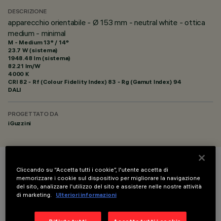
DESCRIZIONE
apparecchio orientabile - Ø 153 mm - neutral white - ottica
medium - minimal
M - Medium 13° / 14°
23.7 W (sistema)
1948.48 lm (sistema)
82.21 lm/W
4000 K
CRI
82
- Rf (Colour Fidelity Index) 83 - Rg (Gamut Index) 94
DALI
PROGETTATO DA
iGuzzini
COLORE
Cliccando su “Accetta tutti i cookie”, l'utente accetta di
memorizzare i cookie sul dispositivo per migliorare la navigazione
del sito, analizzare l'utilizzo del sito e assistere nelle nostre attività
di marketing.
Ulteriori informazioni