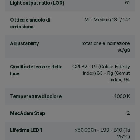
61
Light output ratio (LOR)
M - Medium 13° / 14°
Ottica e angolo di
emissione
rotazione e inclinazione
Adjustability
su/giù
CRI
82
- Rf (Colour Fidelity
Qualità del colore della
Index) 83 - Rg (Gamut
luce
Index) 94
4000 K
Temperatura di colore
2
MacAdam Step
>50,000h - L90 - B10 (Ta
Lifetime LED 1
25°C)