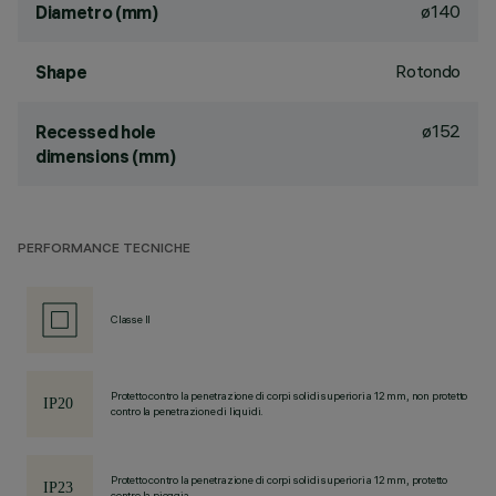
ø140
Diametro (mm)
Rotondo
Shape
ø152
Recessed hole
dimensions (mm)
PERFORMANCE TECNICHE
Classe II
Protetto contro la penetrazione di corpi solidi superiori a 12 mm, non protetto
contro la penetrazione di liquidi.
Protetto contro la penetrazione di corpi solidi superiori a 12 mm, protetto
contro la pioggia.