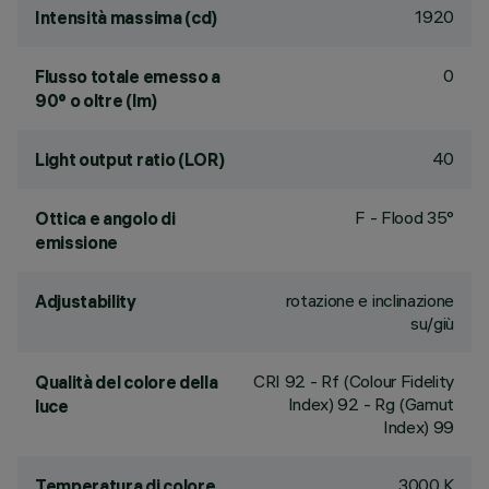
1920
Intensità massima (cd)
0
Flusso totale emesso a
90° o oltre (lm)
40
Light output ratio (LOR)
F - Flood 35°
Ottica e angolo di
emissione
rotazione e inclinazione
Adjustability
su/giù
CRI
92
- Rf (Colour Fidelity
Qualità del colore della
Index) 92 - Rg (Gamut
luce
Index) 99
3000 K
Temperatura di colore