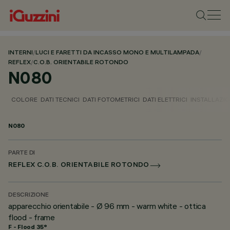
INTERNI
/
LUCI E FARETTI DA INCASSO MONO E MULTILAMPADA
/
REFLEX
/
C.O.B. ORIENTABILE ROTONDO
N080
COLORE
DATI TECNICI
DATI FOTOMETRICI
DATI ELETTRICI
INSTALLAZI
N080
PARTE DI
REFLEX C.O.B. ORIENTABILE ROTONDO
DESCRIZIONE
apparecchio orientabile - Ø 96 mm - warm white - ottica
flood - frame
F - Flood 35°