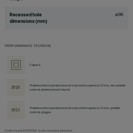
ø96
Recessed hole
dimensions (mm)
PERFORMANCE TECNICHE
Classe II
Protetto contro la penetrazione di corpi solidi superiori a 12 mm, non protetto
contro la penetrazione di liquidi.
Protetto contro la penetrazione di corpi solidi superiori a 12 mm, protetto
contro la pioggia.
Conforme alla EN60598-1 e alle normative pertinenti.