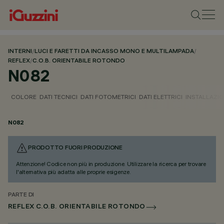
INTERNI
/
LUCI E FARETTI DA INCASSO MONO E MULTILAMPADA
/
REFLEX
/
C.O.B. ORIENTABILE ROTONDO
N082
COLORE
DATI TECNICI
DATI FOTOMETRICI
DATI ELETTRICI
INSTALLAZI
N082
PRODOTTO FUORI PRODUZIONE
Attenzione! Codice non più in produzione. Utilizzare la ricerca per trovare
l'alternativa più adatta alle proprie esigenze.
PARTE DI
REFLEX C.O.B. ORIENTABILE ROTONDO