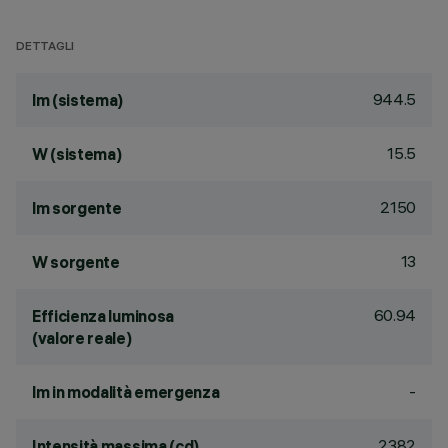
DETTAGLI
944.5
lm (sistema)
15.5
W (sistema)
2150
lm sorgente
13
W sorgente
60.94
Efficienza luminosa
(valore reale)
-
lm in modalità emergenza
2382
Intensità massima (cd)