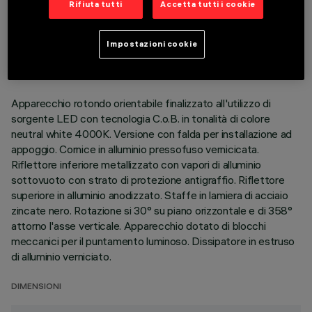
Rifiuta tutti
Accetta tutti i cookie
DATI TECNICI
ULTIMO AGGIORNAMENTO: 01/08/2026
Impostazioni cookie
DESCRIZIONE
Apparecchio rotondo orientabile finalizzato all'utilizzo di
sorgente LED con tecnologia C.o.B. in tonalità di colore
neutral white 4000K. Versione con falda per installazione ad
appoggio. Cornice in alluminio pressofuso vernicicata.
Riflettore inferiore metallizzato con vapori di alluminio
sottovuoto con strato di protezione antigraffio. Riflettore
superiore in alluminio anodizzato. Staffe in lamiera di acciaio
zincate nero. Rotazione si 30° su piano orizzontale e di 358°
attorno l'asse verticale. Apparecchio dotato di blocchi
meccanici per il puntamento luminoso. Dissipatore in estruso
di alluminio verniciato.
DIMENSIONI