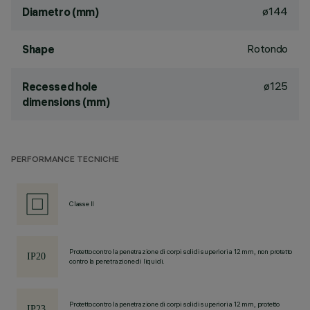
ø144
Diametro (mm)
Rotondo
Shape
ø125
Recessed hole
dimensions (mm)
PERFORMANCE TECNICHE
Classe II
Protetto contro la penetrazione di corpi solidi superiori a 12 mm, non protetto
contro la penetrazione di liquidi.
Protetto contro la penetrazione di corpi solidi superiori a 12 mm, protetto