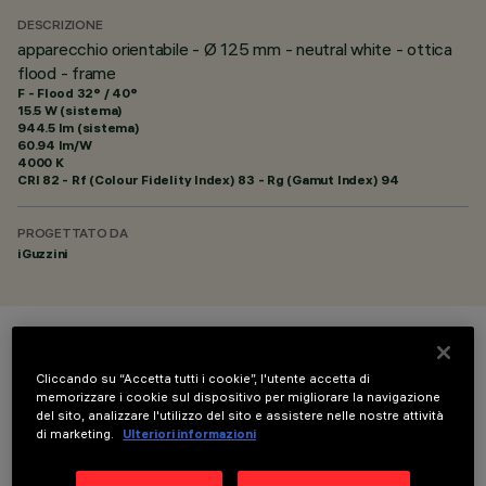
DESCRIZIONE
apparecchio orientabile - Ø 125 mm - neutral white - ottica
flood - frame
F - Flood 32° / 40°
15.5 W (sistema)
944.5 lm (sistema)
60.94 lm/W
4000 K
CRI
82
- Rf (Colour Fidelity Index) 83 - Rg (Gamut Index) 94
PROGETTATO DA
iGuzzini
COLORE
Cliccando su “Accetta tutti i cookie”, l'utente accetta di
memorizzare i cookie sul dispositivo per migliorare la navigazione
del sito, analizzare l'utilizzo del sito e assistere nelle nostre attività
di marketing.
Ulteriori informazioni