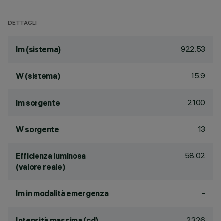
DETTAGLI
922.53
lm (sistema)
15.9
W (sistema)
2100
lm sorgente
13
W sorgente
58.02
Efficienza luminosa
(valore reale)
-
lm in modalità emergenza
2326
Intensità massima (cd)