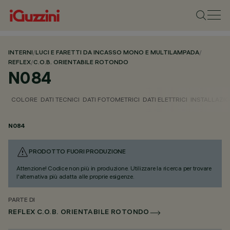
INTERNI
/
LUCI E FARETTI DA INCASSO MONO E MULTILAMPADA
/
REFLEX
/
C.O.B. ORIENTABILE ROTONDO
N084
COLORE
DATI TECNICI
DATI FOTOMETRICI
DATI ELETTRICI
INSTALLAZI
N084
PRODOTTO FUORI PRODUZIONE
Attenzione! Codice non più in produzione. Utilizzare la ricerca per trovare
l'alternativa più adatta alle proprie esigenze.
PARTE DI
REFLEX C.O.B. ORIENTABILE ROTONDO