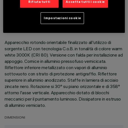
Rifiuta tutti
Accetta tutti i cookie
DATI TECNICI
ULTIMO AGGIORNAMENTO: 01/08/2026
Impostazioni cookie
DESCRIZIONE
Apparecchio rotondo orientabile finalizzato all'utilizzo di
sorgente LED con tecnologia C.o.B. in tonalità di colore warm
white 3000K (CRI 80). Versione con falda per installazione ad
appoggio. Cornice in alluminio pressofuso vernicicata.
Riflettore inferiore metallizzato con vapori di alluminio
sottovuoto con strato di protezione antigraffio. Riflettore
superiore in alluminio anodizzato. Staffe in lamiera di acciaio
zincate nero. Rotazione si 30° su piano orizzontale e di 358°
attorno l'asse verticale. Apparecchio dotato di blocchi
meccanici per il puntamento luminoso. Dissipatore in estruso
di alluminio verniciato.
DIMENSIONI