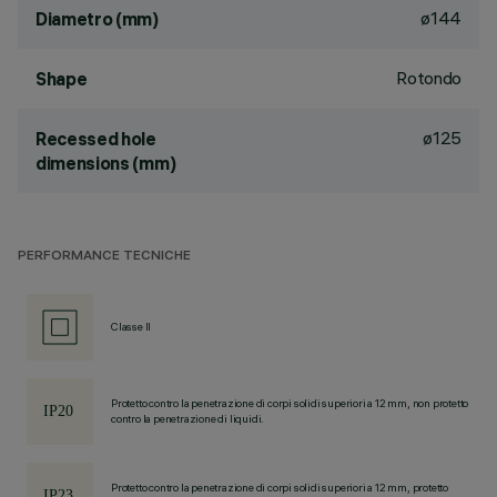
ø144
Diametro (mm)
Rotondo
Shape
ø125
Recessed hole
dimensions (mm)
PERFORMANCE TECNICHE
Classe II
Protetto contro la penetrazione di corpi solidi superiori a 12 mm, non protetto
contro la penetrazione di liquidi.
Protetto contro la penetrazione di corpi solidi superiori a 12 mm, protetto