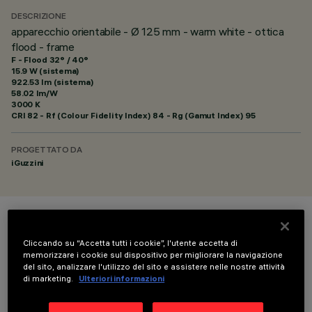
DESCRIZIONE
apparecchio orientabile - Ø 125 mm - warm white - ottica
flood - frame
F - Flood 32° / 40°
15.9 W (sistema)
922.53 lm (sistema)
58.02 lm/W
3000 K
CRI
82
- Rf (Colour Fidelity Index) 84 - Rg (Gamut Index) 95
PROGETTATO DA
iGuzzini
COLORE
Cliccando su “Accetta tutti i cookie”, l'utente accetta di
memorizzare i cookie sul dispositivo per migliorare la navigazione
del sito, analizzare l'utilizzo del sito e assistere nelle nostre attività
di marketing.
Ulteriori informazioni