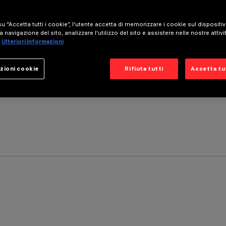
u “Accetta tutti i cookie”, l'utente accetta di memorizzare i cookie sul dispositi
a navigazione del sito, analizzare l'utilizzo del sito e assistere nelle nostre attivi
Ulteriori informazioni
zioni cookie
Rifiuta tutti
Accetta tut