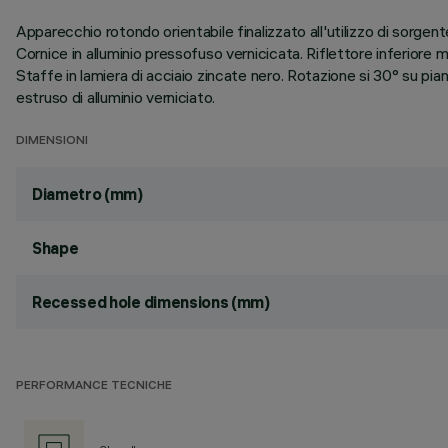
Apparecchio rotondo orientabile finalizzato all'utilizzo di sorge
Cornice in alluminio pressofuso vernicicata. Riflettore inferiore m
Staffe in lamiera di acciaio zincate nero. Rotazione si 30° su pi
estruso di alluminio verniciato.
DIMENSIONI
Diametro (mm)
Shape
Recessed hole dimensions (mm)
PERFORMANCE TECNICHE