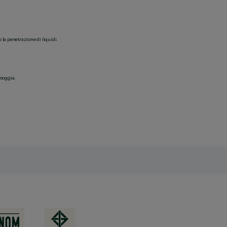
o la penetrazione di liquidi.
pioggia.