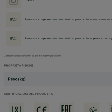
Classe II
Protetto contro la penetrazione di corpi solidi superiori a 12 mm, non protetto contr
Protetto contro la penetrazione di corpi solidi superiori a 12 mm, protetto contro la 
Conforme alla EN60598-1 e alle normative pertinenti.
PROPRIETÀ FISICHE
Peso (kg)
CERTIFICAZIONI DEL PRODOTTO