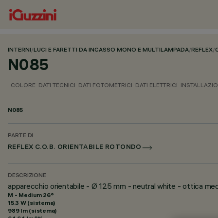
INTERNI
/
LUCI E FARETTI DA INCASSO MONO E MULTILAMPADA
/
REFLEX
/
N085
COLORE
DATI TECNICI
DATI FOTOMETRICI
DATI ELETTRICI
INSTALLAZI
N085
PARTE DI
REFLEX C.O.B. ORIENTABILE ROTONDO
DESCRIZIONE
apparecchio orientabile - Ø 125 mm - neutral white - ottica me
M - Medium 26°
15.3 W (sistema)
989 lm (sistema)