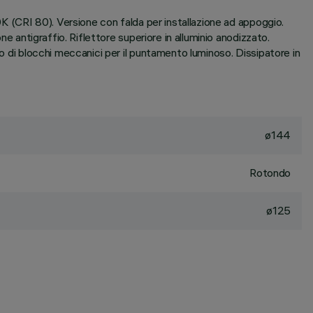
0K (CRI 80). Versione con falda per installazione ad appoggio.
ne antigraffio. Riflettore superiore in alluminio anodizzato.
to di blocchi meccanici per il puntamento luminoso. Dissipatore in
ø144
Rotondo
ø125