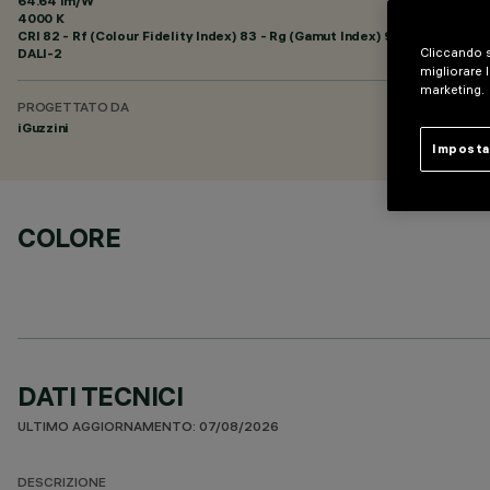
64.64 lm/W
4000 K
CRI
82
- Rf (Colour Fidelity Index) 83 - Rg (Gamut Index) 94
DALI-2
Cliccando s
migliorare l
marketing.
PROGETTATO DA
iGuzzini
Imposta
COLORE
DATI TECNICI
ULTIMO AGGIORNAMENTO: 07/08/2026
DESCRIZIONE