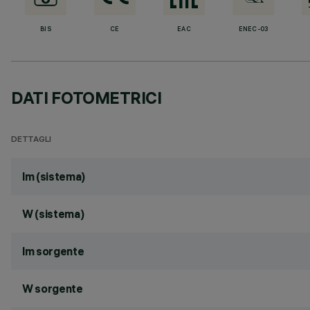
BIS
CE
EAC
ENEC-03
DATI FOTOMETRICI
DETTAGLI
lm (sistema)
W (sistema)
lm sorgente
W sorgente