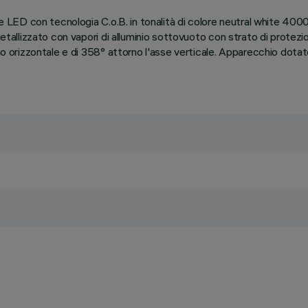
nte LED con tecnologia C.o.B. in tonalità di colore neutral white 400
etallizzato con vapori di alluminio sottovuoto con strato di protezio
ano orizzontale e di 358° attorno l'asse verticale. Apparecchio dota