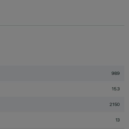
989
15.3
2150
13