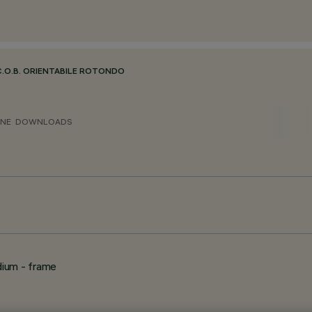
C.O.B. ORIENTABILE ROTONDO
ONE
DOWNLOADS
dium - frame