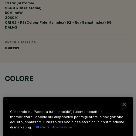
19.1 W (sistema)
966.46 lm (sistema)
50.6 lm/W
3000 K
CRI
92
- Rf (Colour Fidelity Index) 92 - Rg (Gamut Index) 99
DALI-2
PROGETTATO DA
iGuzzini
COLORE
Cliccando su “Accetta tutti i cookie”, l'utente accetta di
memorizzare i cookie sul dispositivo per migliorare la navigazione
DATI TECNICI
del sito, analizzare l'utilizzo del sito e assistere nelle nostre attività
di marketing.
Ulteriori informazioni
ULTIMO AGGIORNAMENTO: 07/08/2026