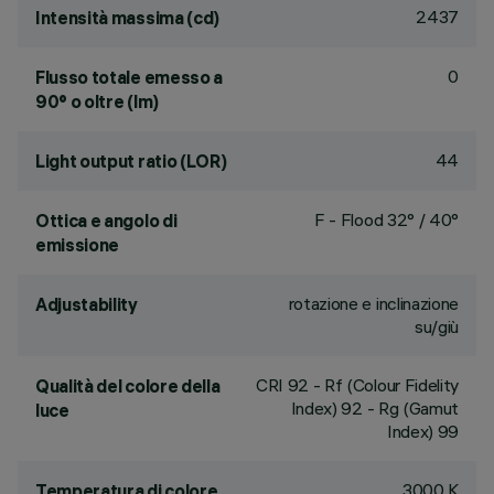
2437
Intensità massima (cd)
0
Flusso totale emesso a
90° o oltre (lm)
44
Light output ratio (LOR)
F - Flood 32° / 40°
Ottica e angolo di
emissione
rotazione e inclinazione
Adjustability
su/giù
CRI
92
- Rf (Colour Fidelity
Qualità del colore della
Index) 92 - Rg (Gamut
luce
Index) 99
3000 K
Temperatura di colore