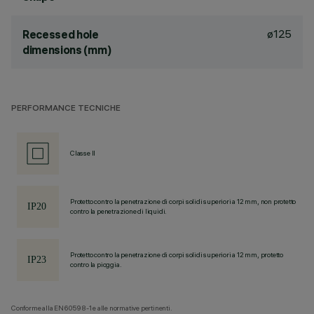
ø125
Recessed hole
dimensions (mm)
PERFORMANCE TECNICHE
Classe II
Protetto contro la penetrazione di corpi solidi superiori a 12 mm, non protetto
contro la penetrazione di liquidi.
Protetto contro la penetrazione di corpi solidi superiori a 12 mm, protetto
contro la pioggia.
Conforme alla EN60598-1 e alle normative pertinenti.