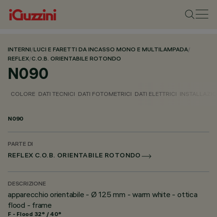
INTERNI
/
LUCI E FARETTI DA INCASSO MONO E MULTILAMPADA
/
REFLEX
/
C.O.B. ORIENTABILE ROTONDO
N090
COLORE
DATI TECNICI
DATI FOTOMETRICI
DATI ELETTRICI
INSTALLAZI
N090
PARTE DI
REFLEX C.O.B. ORIENTABILE ROTONDO
DESCRIZIONE
apparecchio orientabile - Ø 125 mm - warm white - ottica
flood - frame
F - Flood 32° / 40°