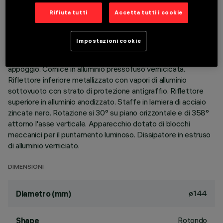
Rifiuta tutti
Accetta tutti i cookie
DESCRIZIONE
Apparecchio rotondo orientabile finalizzato all'utilizzo di
Impostazioni cookie
sorgente LED con tecnologia C.o.B. in tonalità di colore warm
white 3000K (CRI 90). Versione con falda per installazione ad
appoggio. Cornice in alluminio pressofuso vernicicata.
Riflettore inferiore metallizzato con vapori di alluminio
sottovuoto con strato di protezione antigraffio. Riflettore
superiore in alluminio anodizzato. Staffe in lamiera di acciaio
zincate nero. Rotazione si 30° su piano orizzontale e di 358°
attorno l'asse verticale. Apparecchio dotato di blocchi
meccanici per il puntamento luminoso. Dissipatore in estruso
di alluminio verniciato.
DIMENSIONI
ø144
Diametro (mm)
Rotondo
Shape