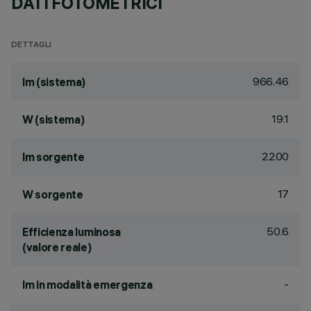
DATI FOTOMETRICI
DETTAGLI
966.46
lm (sistema)
19.1
W (sistema)
2200
lm sorgente
17
W sorgente
50.6
Efficienza luminosa
(valore reale)
-
lm in modalità emergenza