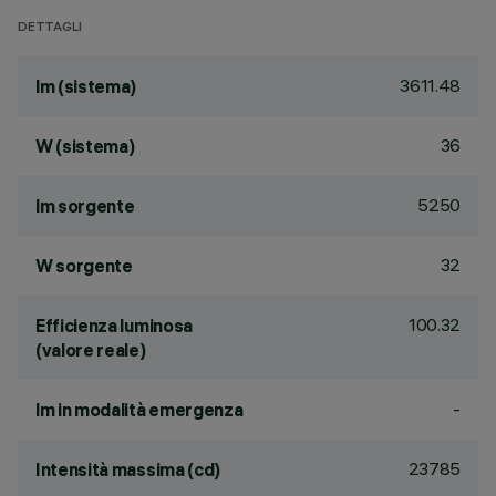
DETTAGLI
3611.48
lm (sistema)
36
W (sistema)
5250
lm sorgente
32
W sorgente
100.32
Efficienza luminosa
(valore reale)
-
lm in modalità emergenza
23785
Intensità massima (cd)