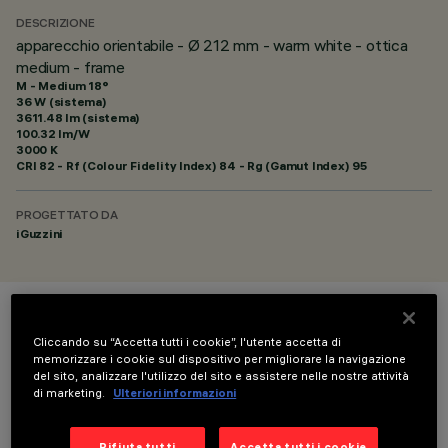
DESCRIZIONE
apparecchio orientabile - Ø 212 mm - warm white - ottica
medium - frame
M - Medium 18°
36 W (sistema)
3611.48 lm (sistema)
100.32 lm/W
3000 K
CRI
82
- Rf (Colour Fidelity Index) 84 - Rg (Gamut Index) 95
PROGETTATO DA
iGuzzini
COLORE
Cliccando su “Accetta tutti i cookie”, l'utente accetta di
memorizzare i cookie sul dispositivo per migliorare la navigazione
del sito, analizzare l'utilizzo del sito e assistere nelle nostre attività
di marketing.
Ulteriori informazioni
Rifiuta tutti
Accetta tutti i cookie