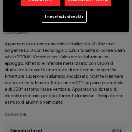
DATI TECNICI
Impostazioni cookie
ULTIMO AGGIORNAMENTO: 01/08/2026
DESCRIZIONE
Apparecchio rotondo orientabile finalizzato all'utilizzo di
sorgente LED con tecnologia C.o.B.in tonalità di colore warm
white 3000K. Versione con falda per installazione ad
appoggio. Riflettore inferiore metallizzato con vapori di
alluminio sottovuoto con strato di protezione antigraffio.
Riflettore superiore in alluminio anodizzato. Staffe in lamiera
di acciaio zincate nero. Rotazione si 30° su piano orizzontale
e di 358° attorno l'asse verticale. Apparecchio dotato di
blocchi meccanici per il puntamento luminoso. Dissipatore in
estruso di alluminio verniciato.
DIMENSIONI
ø226
Diametro (mm)