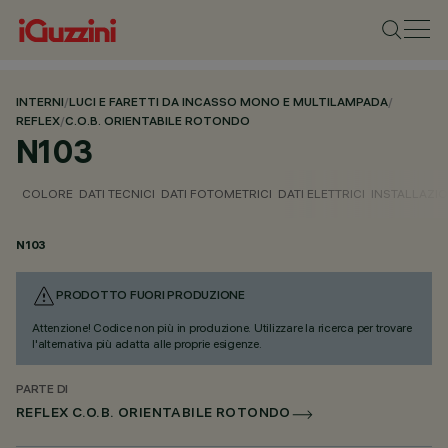
INTERNI
/
LUCI E FARETTI DA INCASSO MONO E MULTILAMPADA
/
REFLEX
/
C.O.B. ORIENTABILE ROTONDO
N103
COLORE
DATI TECNICI
DATI FOTOMETRICI
DATI ELETTRICI
INSTALLAZI
N103
PRODOTTO FUORI PRODUZIONE
Attenzione! Codice non più in produzione. Utilizzare la ricerca per trovare
l'alternativa più adatta alle proprie esigenze.
PARTE DI
REFLEX C.O.B. ORIENTABILE ROTONDO