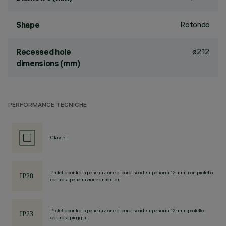
Rotondo
Shape
ø212
Recessed hole
dimensions (mm)
PERFORMANCE TECNICHE
Classe II
Protetto contro la penetrazione di corpi solidi superiori a 12 mm, non protetto
contro la penetrazione di liquidi.
Protetto contro la penetrazione di corpi solidi superiori a 12 mm, protetto
contro la pioggia.