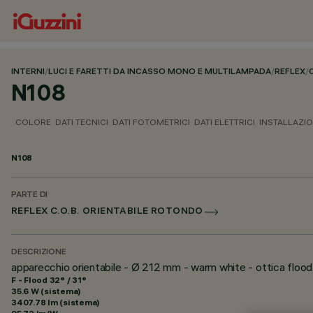
INTERNI
/
LUCI E FARETTI DA INCASSO MONO E MULTILAMPADA
/
REFLEX
/
N108
COLORE
DATI TECNICI
DATI FOTOMETRICI
DATI ELETTRICI
INSTALLAZI
N108
PARTE DI
REFLEX C.O.B. ORIENTABILE ROTONDO
DESCRIZIONE
apparecchio orientabile - Ø 212 mm - warm white - ottica flood
F - Flood 32° / 31°
35.6 W (sistema)
3407.78 lm (sistema)