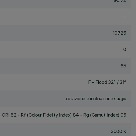
95.72
-
10725
0
65
F - Flood 32° / 31°
rotazione e inclinazione su/giù
CRI
82
- Rf (Colour Fidelity Index) 84 - Rg (Gamut Index) 95
3000 K