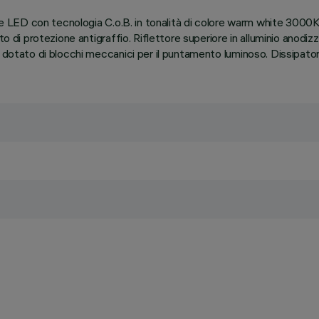
nte LED con tecnologia C.o.B. in tonalità di colore warm white 3000K
o di protezione antigraffio. Riflettore superiore in alluminio anodiz
 dotato di blocchi meccanici per il puntamento luminoso. Dissipatore 