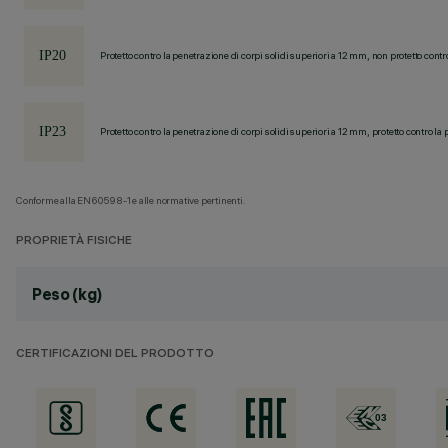
Protetto contro la penetrazione di corpi solidi superiori a 12 mm, non protetto contr
Protetto contro la penetrazione di corpi solidi superiori a 12 mm, protetto contro la 
Conforme alla EN60598-1 e alle normative pertinenti.
PROPRIETÀ FISICHE
Peso (kg)
CERTIFICAZIONI DEL PRODOTTO