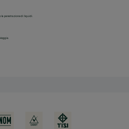
o la penetrazione di liquidi.
pioggia.