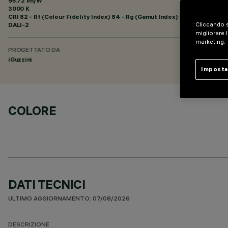
95.72 lm/W
3000 K
CRI
82
- Rf (Colour Fidelity Index) 84 - Rg (Gamut Index) 95
DALI-2
Cliccando s
migliorare l
marketing.
PROGETTATO DA
iGuzzini
Imposta
COLORE
DATI TECNICI
ULTIMO AGGIORNAMENTO: 07/08/2026
DESCRIZIONE