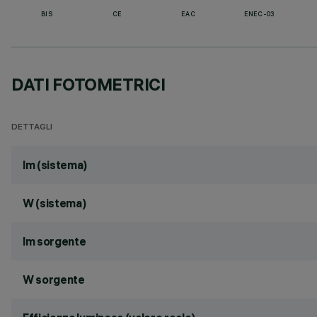
BIS
CE
EAC
ENEC-03
DATI FOTOMETRICI
DETTAGLI
lm (sistema)
W (sistema)
lm sorgente
W sorgente