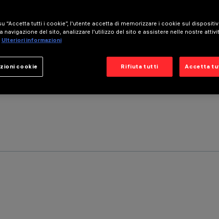
u “Accetta tutti i cookie”, l'utente accetta di memorizzare i cookie sul dispositi
a navigazione del sito, analizzare l'utilizzo del sito e assistere nelle nostre attivi
Ulteriori informazioni
zioni cookie
Rifiuta tutti
Accetta tut