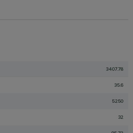
3407.78
35.6
5250
32