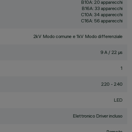
B10A: 20 apparecchi
B16A: 33 apparecchi
C10A: 34 apparecchi
C16A: 56 apparecchi
2kV Modo comune e 1kV Modo differenziale
9 A / 22 µs
1
220 - 240
LED
Elettronico Driver incluso
Remoto