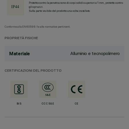
Protetto contro la penetrazione di corpi solidi superiori a 1 mm, protetto contro
gli spruzzi.
Sulla parte visibile del prodotto una volta installato
Conforme alla EN60598-1 e alle normative pertinenti.
PROPRIETÀ FISICHE
Alluminio e tecnopolimero
Materiale
CERTIFICAZIONI DEL PRODOTTO
BIS
CCC S&E
CE