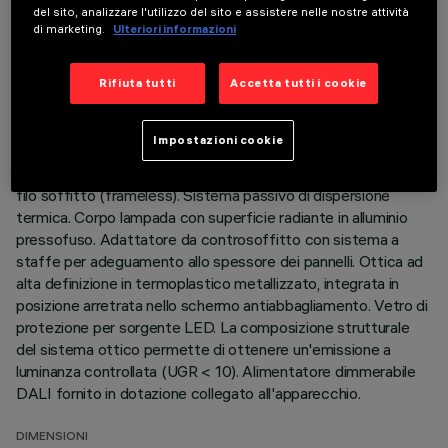
del sito, analizzare l'utilizzo del sito e assistere nelle nostre attività
DATI TECNICI
di marketing.
Ulteriori informazioni
ULTIMO AGGIORNAMENTO: 01/08/2026
Rifiuta tutti
Accetta tutti i cookie
DESCRIZIONE
Impostazioni cookie
Apparecchio ad incasso ad ottica fissa per sorgente LED
warm white ad elevato indice di resa cromatica. Versione a
filo soffitto (frameless). Sistema passivo di dispersione
termica. Corpo lampada con superficie radiante in alluminio
pressofuso. Adattatore da controsoffitto con sistema a
staffe per adeguamento allo spessore dei pannelli. Ottica ad
alta definizione in termoplastico metallizzato, integrata in
posizione arretrata nello schermo antiabbagliamento. Vetro di
protezione per sorgente LED. La composizione strutturale
del sistema ottico permette di ottenere un'emissione a
luminanza controllata (UGR < 10). Alimentatore dimmerabile
DALI fornito in dotazione collegato all'apparecchio.
DIMENSIONI