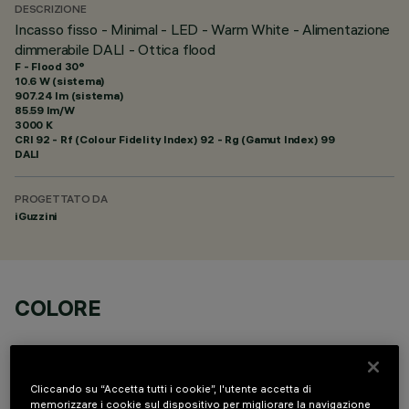
DESCRIZIONE
Incasso fisso - Minimal - LED - Warm White - Alimentazione
dimmerabile DALI - Ottica flood
F - Flood 30°
10.6 W (sistema)
907.24 lm (sistema)
85.59 lm/W
3000 K
CRI
92
- Rf (Colour Fidelity Index) 92 - Rg (Gamut Index) 99
DALI
PROGETTATO DA
iGuzzini
COLORE
Cliccando su “Accetta tutti i cookie”, l'utente accetta di
memorizzare i cookie sul dispositivo per migliorare la navigazione