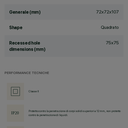
72x72x107
Generale (mm)
Quadrato
Shape
75x75
Recessed hole
dimensions (mm)
PERFORMANCE TECNICHE
Classe II
Protetto contro la penetrazione di corpi solidi superiori a 12 mm, non protetto
contro la penetrazione di liquidi.