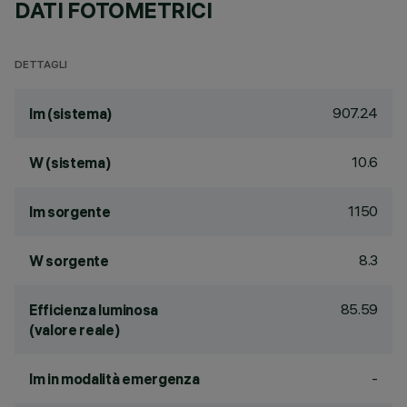
DATI FOTOMETRICI
DETTAGLI
907.24
lm (sistema)
10.6
W (sistema)
1150
lm sorgente
8.3
W sorgente
85.59
Efficienza luminosa
(valore reale)
-
lm in modalità emergenza