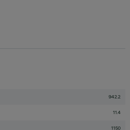
942.2
11.4
1150