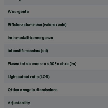
W sorgente
Efficienza luminosa (valore reale)
lm in modalità emergenza
Intensità massima (cd)
Flusso totale emesso a 90° o oltre (lm)
Light output ratio (LOR)
Ottica e angolo di emissione
Adjustability