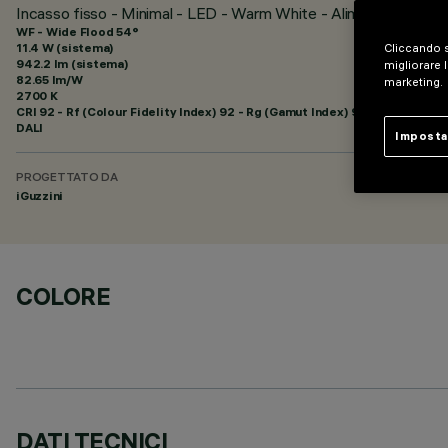
Incasso fisso - Minimal - LED - Warm White - Alimentazione di
WF - Wide Flood 54°
11.4 W (sistema)
Cliccando s
942.2 lm (sistema)
migliorare l
82.65 lm/W
marketing.
2700 K
CRI
92
- Rf (Colour Fidelity Index) 92 - Rg (Gamut Index) 99
DALI
Imposta
PROGETTATO DA
iGuzzini
COLORE
DATI TECNICI