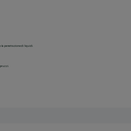
o la penetrazione di liquidi.
spruzzi.