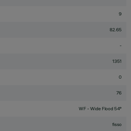
9
82.65
-
1351
0
76
WF - Wide Flood 54°
fisso