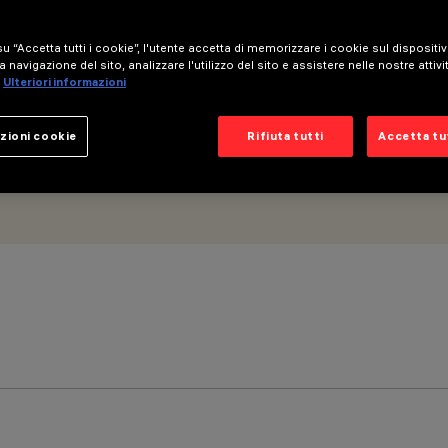
mmerabile DALI - Ottica wide flood
u “Accetta tutti i cookie”, l'utente accetta di memorizzare i cookie sul dispositi
a navigazione del sito, analizzare l'utilizzo del sito e assistere nelle nostre attivi
Ulteriori informazioni
zioni cookie
Rifiuta tutti
Accetta tut