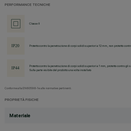
PERFORMANCE TECNICHE
Classe II
Protetto contro la penetrazione di corpi solidi superiori a 12 mm, non protetto contr
Protetto contro la penetrazione di corpi solidi superiori a 1 mm, protetto contro gli 
Sulla parte visibile del prodotto una volta installato
Conforme alla EN60598-1 e alle normative pertinenti.
PROPRIETÀ FISICHE
Materiale