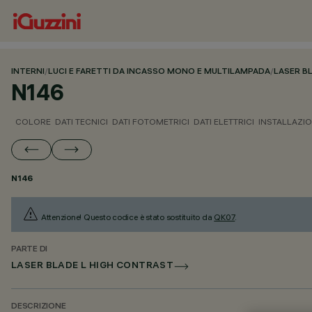
INTERNI
/
LUCI E FARETTI DA INCASSO MONO E MULTILAMPADA
/
LASER B
N146
COLORE
DATI TECNICI
DATI FOTOMETRICI
DATI ELETTRICI
INSTALLAZI
N146
Attenzione! Questo codice è stato sostituito da
QK07
.
PARTE DI
LASER BLADE L HIGH CONTRAST
DESCRIZIONE