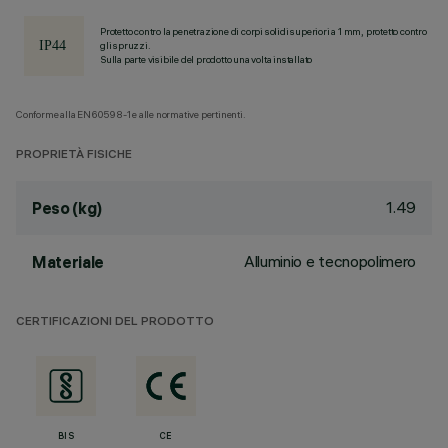
Protetto contro la penetrazione di corpi solidi superiori a 1 mm, protetto contro
gli spruzzi.
Sulla parte visibile del prodotto una volta installato
Conforme alla EN60598-1 e alle normative pertinenti.
PROPRIETÀ FISICHE
1.49
Peso (kg)
Alluminio e tecnopolimero
Materiale
CERTIFICAZIONI DEL PRODOTTO
BIS
CE