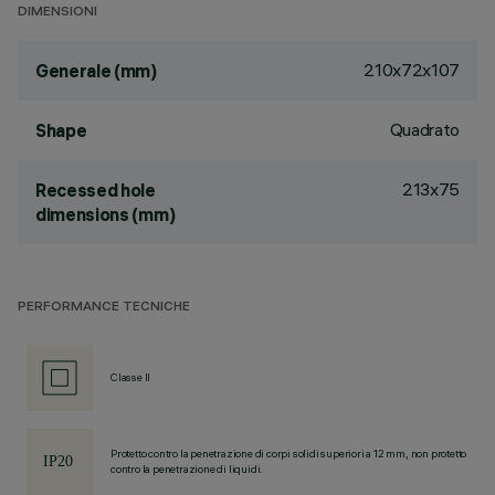
DIMENSIONI
210x72x107
Generale (mm)
Quadrato
Shape
213x75
Recessed hole
dimensions (mm)
PERFORMANCE TECNICHE
Classe II
Protetto contro la penetrazione di corpi solidi superiori a 12 mm, non protetto
contro la penetrazione di liquidi.