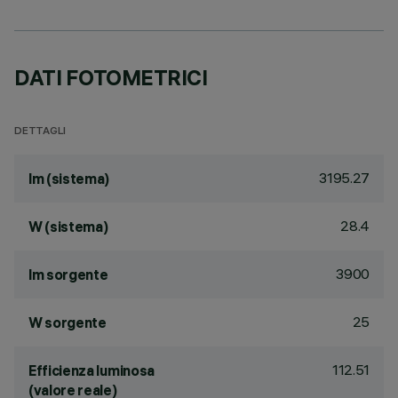
DATI FOTOMETRICI
DETTAGLI
3195.27
lm (sistema)
28.4
W (sistema)
3900
lm sorgente
25
W sorgente
112.51
Efficienza luminosa
(valore reale)