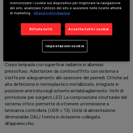
memorizzare i cookie sul dispositivo per migliorare la navigazione
DATI TECNICI
del sito, analizzare l'utilizzo del sito e assistere nelle nostre attività
di marketing.
Ulteriori informazioni
ULTIMO AGGIORNAMENTO: 01/08/2026
Rifiuta tutti
Accetta tutti i cookie
DESCRIZIONE
Apparecchio ad incasso a tre vani ad ottica fissa per
Impostazioni cookie
sorgente LED neutral white ad alta efficienza. Versione a filo
soffitto (frameless). Sistema passivo di dispersione termica.
Corpo lampada con superficie radiante in alluminio
pressofuso. Adattatore da controsoffitto con sistema a
staffe per adeguamento allo spessore dei pannelli. Ottiche ad
alta definizione in termoplastico metallizzato, integrate in
posizione arretrata negli schermi antiabbagliamento. Vetri di
protezione per sorgenti LED. La composizione strutturale del
sistema ottico permette di ottenere un'emissione a
luminanza controllata (UGR < 13). Unità di alimentazione
dimmerabile DALI fornita in dotazione collegata
all’apparecchio.