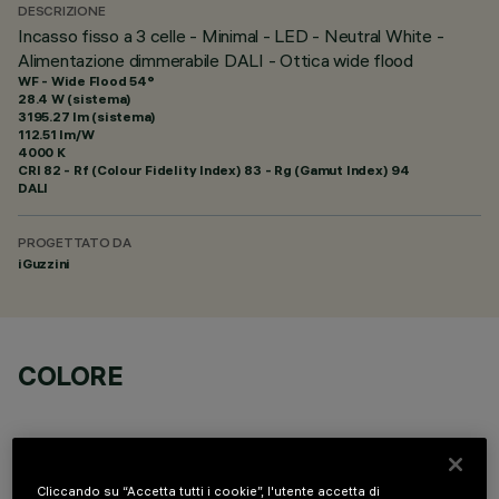
DESCRIZIONE
Incasso fisso a 3 celle - Minimal - LED - Neutral White -
Alimentazione dimmerabile DALI - Ottica wide flood
WF - Wide Flood 54°
28.4 W (sistema)
3195.27 lm (sistema)
112.51 lm/W
4000 K
CRI
82
- Rf (Colour Fidelity Index) 83 - Rg (Gamut Index) 94
DALI
PROGETTATO DA
iGuzzini
COLORE
Cliccando su “Accetta tutti i cookie”, l'utente accetta di