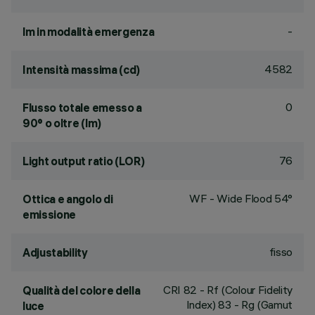
-
lm in modalità emergenza
4582
Intensità massima (cd)
0
Flusso totale emesso a
90° o oltre (lm)
76
Light output ratio (LOR)
WF - Wide Flood 54°
Ottica e angolo di
emissione
fisso
Adjustability
CRI
82
- Rf (Colour Fidelity
Qualità del colore della
Index) 83 - Rg (Gamut
luce