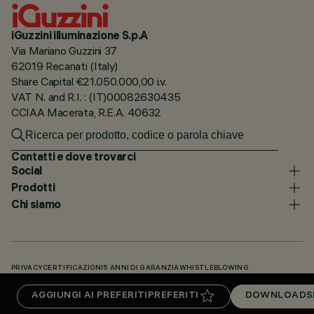
iGuzzini illuminazione S.p.A
Via Mariano Guzzini 37
62019 Recanati (Italy)
Share Capital €21.050.000,00 i.v.
VAT N. and R.I. : (IT)00082630435
CCIAA Macerata, R.E.A. 40632
Contatti e dove trovarci
Social
Prodotti
Chi siamo
PRIVACY
CERTIFICAZIONI
5 ANNI DI GARANZIA
WHISTLEBLOWING
COOKIE POLICY
DICHIARAZIONE DI ACCESSIBILITÀ
I NOSTRI CODICI
AGGIUNGI AI PREFERITI
PREFERITI
DOWNLOADS
KNOWLEDGE BASE (LOGIN NECESSARIO)
DOWNLOADS