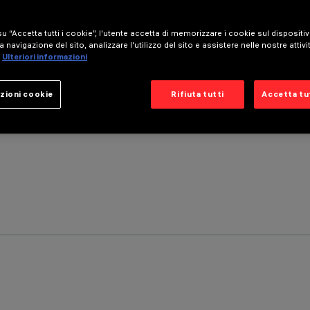
u “Accetta tutti i cookie”, l'utente accetta di memorizzare i cookie sul dispositi
a navigazione del sito, analizzare l'utilizzo del sito e assistere nelle nostre attivi
Ulteriori informazioni
zioni cookie
Rifiuta tutti
Accetta tut