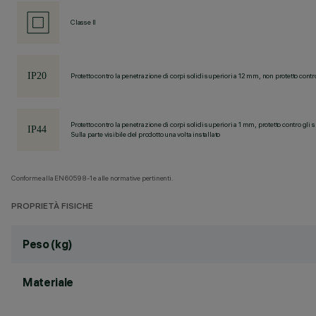
Classe II
Protetto contro la penetrazione di corpi solidi superiori a 12 mm, non protetto contr
Protetto contro la penetrazione di corpi solidi superiori a 1 mm, protetto contro gli 
Sulla parte visibile del prodotto una volta installato
Conforme alla EN60598-1 e alle normative pertinenti.
PROPRIETÀ FISICHE
Peso (kg)
Materiale