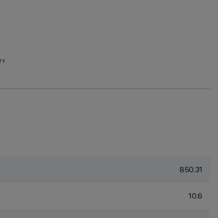
TY
850.31
10.6