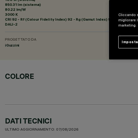
850.31 lm (sistema)
80.22 lm/W
3000 K
Cliccando s
CRI
92
- Rf (Colour Fidelity Index) 92 - Rg (Gamut Index) 99
migliorare l
DALI-2
marketing.
PROGETTATO DA
Imposta
iGuzzini
COLORE
DATI TECNICI
ULTIMO AGGIORNAMENTO: 07/08/2026