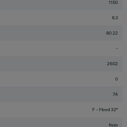
1150
8.3
80.22
-
2602
0
74
F - Flood 32°
fisso