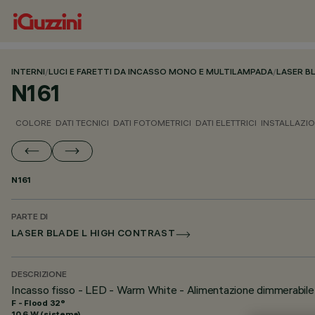
INTERNI
/
LUCI E FARETTI DA INCASSO MONO E MULTILAMPADA
/
LASER B
N161
COLORE
DATI TECNICI
DATI FOTOMETRICI
DATI ELETTRICI
INSTALLAZI
N161
PARTE DI
LASER BLADE L HIGH CONTRAST
DESCRIZIONE
Incasso fisso - LED - Warm White - Alimentazione dimmerabile
F - Flood 32°
10.6 W (sistema)