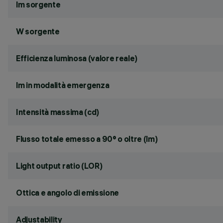
lm sorgente
W sorgente
Efficienza luminosa (valore reale)
lm in modalità emergenza
Intensità massima (cd)
Flusso totale emesso a 90° o oltre (lm)
Light output ratio (LOR)
Ottica e angolo di emissione
Adjustability