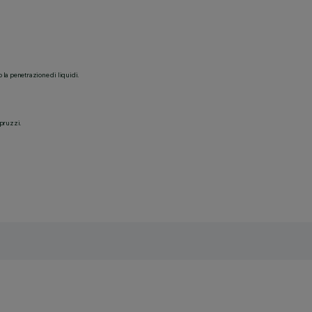
o la penetrazione di liquidi.
spruzzi.