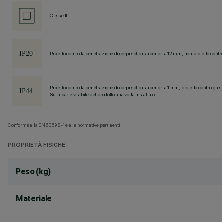
Classe II
Protetto contro la penetrazione di corpi solidi superiori a 12 mm, non protetto contr
Protetto contro la penetrazione di corpi solidi superiori a 1 mm, protetto contro gli 
Sulla parte visibile del prodotto una volta installato
Conforme alla EN60598-1 e alle normative pertinenti.
PROPRIETÀ FISICHE
Peso (kg)
Materiale