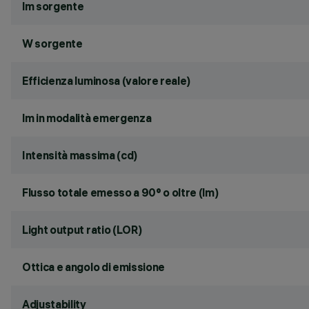
lm sorgente
W sorgente
Efficienza luminosa (valore reale)
lm in modalità emergenza
Intensità massima (cd)
Flusso totale emesso a 90° o oltre (lm)
Light output ratio (LOR)
Ottica e angolo di emissione
Adjustability