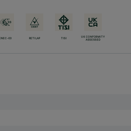
UK CONFORMITY
ENEC-03
RETILAP
TISI
ASSESSED