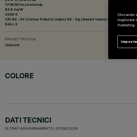
1709.55 lm (sistema)
83.8 lm/W
3000 K
Cliccando s
CRI
92
- Rf (Colour Fidelity Index) 92 - Rg (Gamut Index) 99
migliorare l
DALI-2
marketing.
PROGETTATO DA
Imposta
iGuzzini
COLORE
DATI TECNICI
ULTIMO AGGIORNAMENTO: 07/08/2026