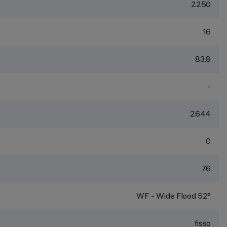
2250
16
83.8
-
2644
0
76
WF - Wide Flood 52°
fisso