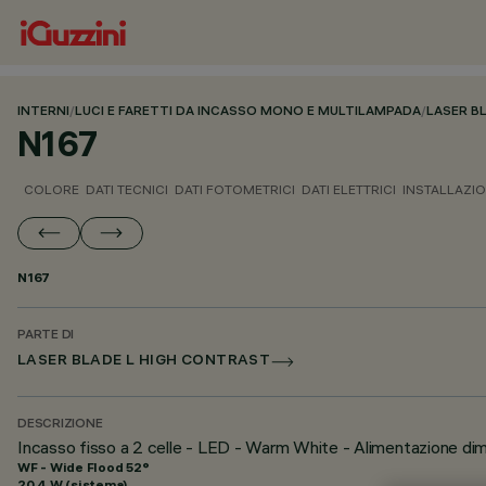
INTERNI
/
LUCI E FARETTI DA INCASSO MONO E MULTILAMPADA
/
LASER B
N167
COLORE
DATI TECNICI
DATI FOTOMETRICI
DATI ELETTRICI
INSTALLAZI
N167
PARTE DI
LASER BLADE L HIGH CONTRAST
DESCRIZIONE
Incasso fisso a 2 celle - LED - Warm White - Alimentazione di
WF - Wide Flood 52°
20.4 W (sistema)