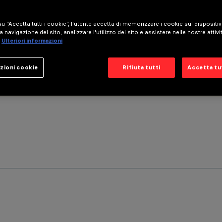
u “Accetta tutti i cookie”, l'utente accetta di memorizzare i cookie sul dispositi
a navigazione del sito, analizzare l'utilizzo del sito e assistere nelle nostre attivi
Ulteriori informazioni
zioni cookie
Rifiuta tutti
Accetta tut