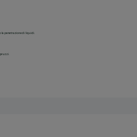
o la penetrazione di liquidi.
spruzzi.