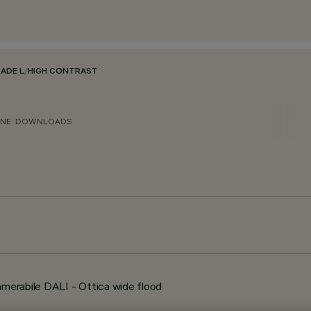
LADE L
/
HIGH CONTRAST
ONE
DOWNLOADS
mmerabile DALI - Ottica wide flood