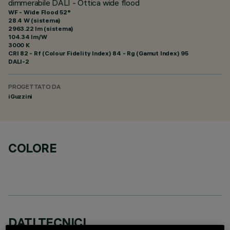
dimmerabile DALI - Ottica wide flood
WF - Wide Flood 52°
28.4 W (sistema)
2963.22 lm (sistema)
104.34 lm/W
3000 K
CRI
82
- Rf (Colour Fidelity Index) 84 - Rg (Gamut Index) 95
DALI-2
PROGETTATO DA
iGuzzini
COLORE
DATI TECNICI