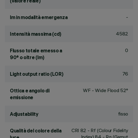
(valore reale)
-
lm in modalità emergenza
4582
Intensità massima (cd)
0
Flusso totale emesso a
90° o oltre (lm)
76
Light output ratio (LOR)
WF - Wide Flood 52°
Ottica e angolo di
emissione
fisso
Adjustability
CRI
82
- Rf (Colour Fidelity
Qualità del colore della
Index) 84 - Rg (Gamut
luce