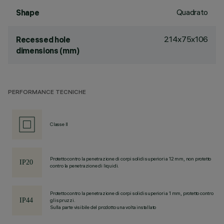
Quadrato
Shape
214x75x106
Recessed hole
dimensions (mm)
PERFORMANCE TECNICHE
Classe II
Protetto contro la penetrazione di corpi solidi superiori a 12 mm, non protetto
contro la penetrazione di liquidi.
Protetto contro la penetrazione di corpi solidi superiori a 1 mm, protetto contro
gli spruzzi.
Sulla parte visibile del prodotto una volta installato