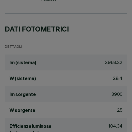
ASSESSED
DATI FOTOMETRICI
DETTAGLI
2963.22
lm (sistema)
28.4
W (sistema)
3900
lm sorgente
25
W sorgente
104.34
Efficienza luminosa