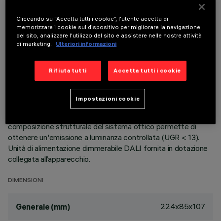
ULTIMO AGGIORNAMENTO: 05/08/2026
Cliccando su “Accetta tutti i cookie”, l'utente accetta di
memorizzare i cookie sul dispositivo per migliorare la navigazione
DESCRIZIONE
del sito, analizzare l'utilizzo del sito e assistere nelle nostre attività
di marketing.
Ulteriori informazioni
Apparecchio ad incasso a tre vani ad ottica fissa per sorgenti
LED warm white ad alta efficienza. Sistema passivo di
Rifiuta tutti
Accetta tutti i cookie
dispersione termica. Corpo lampada con superficie radiante in
alluminio pressofuso, versione con cornice perimetrale di
battuta. Ottiche ad alta definizione in termoplastico
Impostazioni cookie
metallizzato, integrate in posizione arretrata negli schermi
antiabbagliamento. Vetri di protezione per sorgenti LED. La
composizione strutturale del sistema ottico permette di
ottenere un'emissione a luminanza controllata (UGR < 13).
Unità di alimentazione dimmerabile DALI fornita in dotazione
collegata all’apparecchio.
DIMENSIONI
224x85x107
Generale (mm)