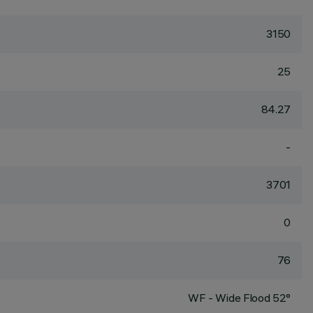
3150
25
84.27
-
3701
0
76
WF - Wide Flood 52°