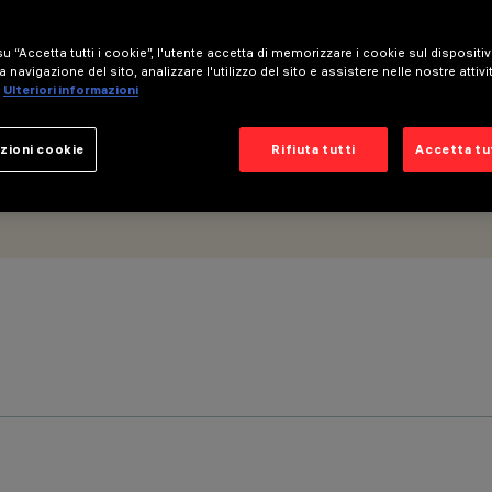
mmerabile DALI - Ottica wide flood
u “Accetta tutti i cookie”, l'utente accetta di memorizzare i cookie sul dispositi
a navigazione del sito, analizzare l'utilizzo del sito e assistere nelle nostre attivi
Ulteriori informazioni
zioni cookie
Rifiuta tutti
Accetta tut