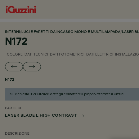
INTERNI
/
LUCI E FARETTI DA INCASSO MONO E MULTILAMPADA
/
LASER B
N172
COLORE
DATI TECNICI
DATI FOTOMETRICI
DATI ELETTRICI
INSTALLAZI
N172
Su richiesta. Per ulteriori dettagli contattare il proprio referente iGuzzini.
PARTE DI
LASER BLADE L HIGH CONTRAST
DESCRIZIONE