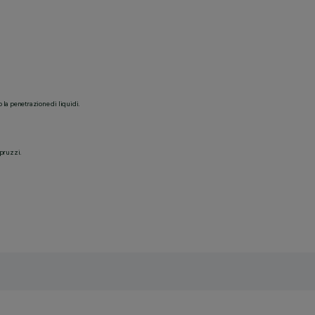
o la penetrazione di liquidi.
spruzzi.