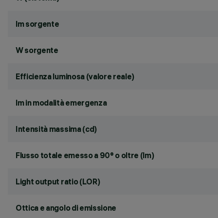
lm sorgente
W sorgente
Efficienza luminosa (valore reale)
lm in modalità emergenza
Intensità massima (cd)
Flusso totale emesso a 90° o oltre (lm)
Light output ratio (LOR)
Ottica e angolo di emissione