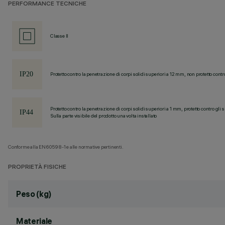
PERFORMANCE TECNICHE
Classe II
Protetto contro la penetrazione di corpi solidi superiori a 12 mm, non protetto contr
Protetto contro la penetrazione di corpi solidi superiori a 1 mm, protetto contro gli 
Sulla parte visibile del prodotto una volta installato
Conforme alla EN60598-1 e alle normative pertinenti.
PROPRIETÀ FISICHE
Peso (kg)
Materiale