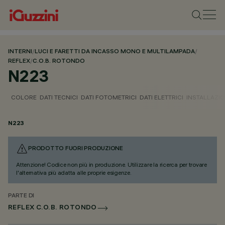
INTERNI
/
LUCI E FARETTI DA INCASSO MONO E MULTILAMPADA
/
REFLEX
/
C.O.B. ROTONDO
N223
COLORE
DATI TECNICI
DATI FOTOMETRICI
DATI ELETTRICI
INSTALLAZI
N223
PRODOTTO FUORI PRODUZIONE
Attenzione! Codice non più in produzione. Utilizzare la ricerca per trovare
l'alternativa più adatta alle proprie esigenze.
PARTE DI
REFLEX C.O.B. ROTONDO