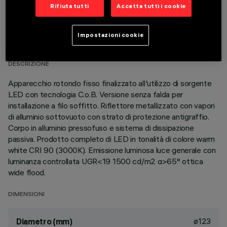
Rifiuta tutti
Accetta tutti i cookie
DATI TECNICI
Impostazioni cookie
ULTIMO AGGIORNAMENTO: 01/08/2026
DESCRIZIONE
Apparecchio rotondo fisso finalizzato all'utilizzo di sorgente
LED con tecnologia C.o.B. Versione senza falda per
installazione a filo soffitto. Riflettore metallizzato con vapori
di alluminio sottovuoto con strato di protezione antigraffio.
Corpo in alluminio pressofuso e sistema di dissipazione
passiva. Prodotto completo di LED in tonalità di colore warm
white CRI 90 (3000K). Emissione luminosa luce generale con
luminanza controllata UGR<19 1500 cd/m2 α>65° ottica
wide flood.
DIMENSIONI
ø123
Diametro (mm)