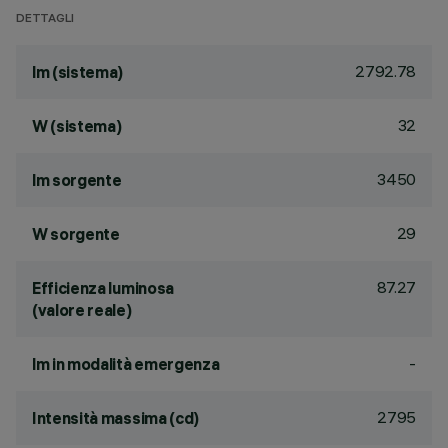
DETTAGLI
2792.78
lm (sistema)
32
W (sistema)
3450
lm sorgente
29
W sorgente
87.27
Efficienza luminosa
(valore reale)
-
lm in modalità emergenza
2795
Intensità massima (cd)