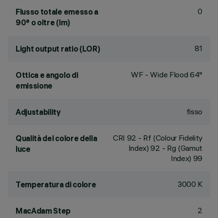
0
Flusso totale emesso a
90° o oltre (lm)
81
Light output ratio (LOR)
WF - Wide Flood 64°
Ottica e angolo di
emissione
fisso
Adjustability
CRI
92
- Rf (Colour Fidelity
Qualità del colore della
Index) 92 - Rg (Gamut
luce
Index) 99
3000 K
Temperatura di colore
2
MacAdam Step