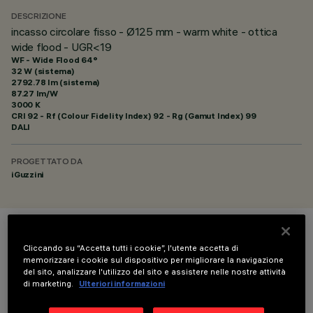
DESCRIZIONE
incasso circolare fisso - Ø125 mm - warm white - ottica
wide flood - UGR<19
WF - Wide Flood 64°
32 W (sistema)
2792.78 lm (sistema)
87.27 lm/W
3000 K
CRI
92
- Rf (Colour Fidelity Index) 92 - Rg (Gamut Index) 99
DALI
PROGETTATO DA
iGuzzini
COLORE
Cliccando su “Accetta tutti i cookie”, l'utente accetta di
memorizzare i cookie sul dispositivo per migliorare la navigazione
del sito, analizzare l'utilizzo del sito e assistere nelle nostre attività
di marketing.
Ulteriori informazioni