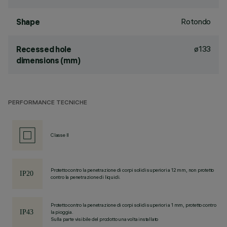
Rotondo
Shape
ø133
Recessed hole
dimensions (mm)
PERFORMANCE TECNICHE
Classe II
Protetto contro la penetrazione di corpi solidi superiori a 12 mm, non protetto
contro la penetrazione di liquidi.
Protetto contro la penetrazione di corpi solidi superiori a 1 mm, protetto contro
la pioggia.
Sulla parte visibile del prodotto una volta installato