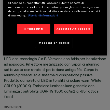
Cliccando su “Accetta tutti i cookie”, l'utente accetta di
memorizzare i cookie sul dispositivo per migliorare la navigazione
del sito, analizzare l'utilizzo del sito e assistere nelle nostre attività
di marketing.
Ulteriori informazioni
DATI TECNICI
Rifiuta tutti
Accetta tutti i cookie
ULTIMO AGGIORNAMENTO: 07/08/2026
Impostazioni cookie
DESCRIZIONE
Apparecchio rotondo fisso finalizzato all'utilizzo di sorgente
LED con tecnologia C.o.B. Versione con falda per installazione
ad appoggio. Riflettore metallizzato con vapori di alluminio
sottovuoto con strato di protezione antigraffio. Corpo in
alluminio pressofuso e sistema di dissipazione passiva.
Prodotto completo di LED in tonalità di colore warm White
CRI 90 (3000K). Emissione luminosa luce generale con
luminanza controllata UGR<19 1500 cd/m2 α>65° ottica
flood.
DIMENSIONI