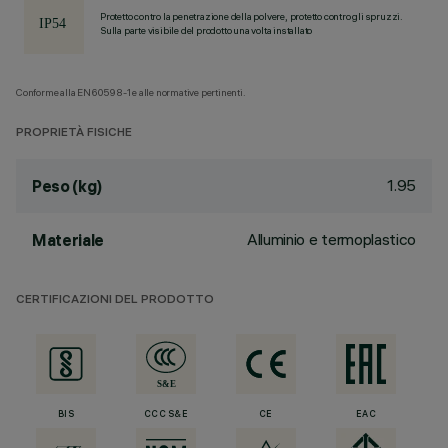
Protetto contro la penetrazione della polvere, protetto contro gli spruzzi.
Sulla parte visibile del prodotto una volta installato
Conforme alla EN60598-1 e alle normative pertinenti.
PROPRIETÀ FISICHE
1.95
Peso (kg)
Alluminio e termoplastico
Materiale
CERTIFICAZIONI DEL PRODOTTO
BIS
CCC S&E
CE
EAC