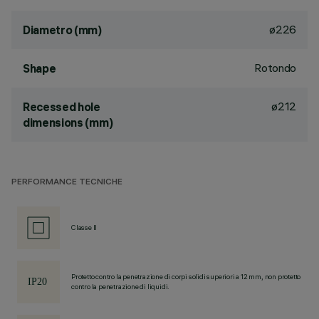
ø226
Diametro (mm)
Rotondo
Shape
ø212
Recessed hole
dimensions (mm)
PERFORMANCE TECNICHE
Classe II
Protetto contro la penetrazione di corpi solidi superiori a 12 mm, non protetto
contro la penetrazione di liquidi.