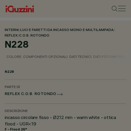
INTERNI
/
LUCI E FARETTI DA INCASSO MONO E MULTILAMPADA
/
REFLEX
/
C.O.B. ROTONDO
N228
COLORE
COMPONENTI OPZIONALI
DATI TECNICI
DATI FOTOMETRICI
D
N228
PARTE DI
REFLEX C.O.B. ROTONDO
DESCRIZIONE
incasso circolare fisso - Ø212 mm - warm white - ottica
flood - UGR<19
F - Flood 26°