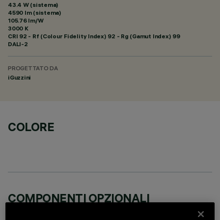
43.4 W (sistema)
4590 lm (sistema)
105.76 lm/W
3000 K
CRI
92
- Rf (Colour Fidelity Index) 92 - Rg (Gamut Index) 99
DALI-2
PROGETTATO DA
iGuzzini
COLORE
COMPONENTI OPZIONALI