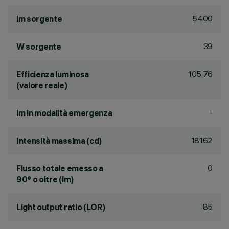
5400
lm sorgente
39
W sorgente
105.76
Efficienza luminosa
(valore reale)
-
lm in modalità emergenza
18162
Intensità massima (cd)
0
Flusso totale emesso a
90° o oltre (lm)
85
Light output ratio (LOR)