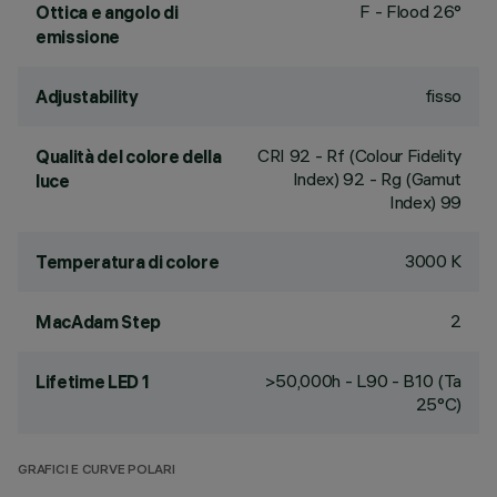
F - Flood 26°
Ottica e angolo di
emissione
fisso
Adjustability
CRI
92
- Rf (Colour Fidelity
Qualità del colore della
Index) 92 - Rg (Gamut
luce
Index) 99
3000 K
Temperatura di colore
2
MacAdam Step
>50,000h - L90 - B10 (Ta
Lifetime LED 1
25°C)
GRAFICI E CURVE POLARI