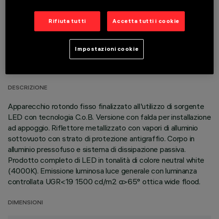
Rifiuta tutti
Accetta tutti i cookie
DATI TECNICI
Impostazioni cookie
ULTIMO AGGIORNAMENTO: 05/08/2026
DESCRIZIONE
Apparecchio rotondo fisso finalizzato all'utilizzo di sorgente
LED con tecnologia C.o.B. Versione con falda per installazione
ad appoggio. Riflettore metallizzato con vapori di alluminio
sottovuoto con strato di protezione antigraffio. Corpo in
alluminio pressofuso e sistema di dissipazione passiva.
Prodotto completo di LED in tonalità di colore neutral white
(4000K). Emissione luminosa luce generale con luminanza
controllata UGR<19 1500 cd/m2 α>65° ottica wide flood.
DIMENSIONI