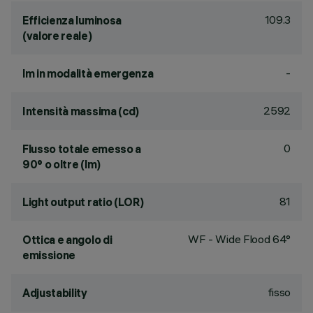
109.3
Efficienza luminosa
(valore reale)
-
lm in modalità emergenza
2592
Intensità massima (cd)
0
Flusso totale emesso a
90° o oltre (lm)
81
Light output ratio (LOR)
WF - Wide Flood 64°
Ottica e angolo di
emissione
fisso
Adjustability