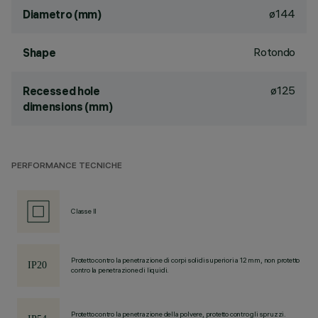
ø144
Diametro (mm)
Rotondo
Shape
ø125
Recessed hole
dimensions (mm)
PERFORMANCE TECNICHE
Classe II
Protetto contro la penetrazione di corpi solidi superiori a 12 mm, non protetto
contro la penetrazione di liquidi.
Protetto contro la penetrazione della polvere, protetto contro gli spruzzi.