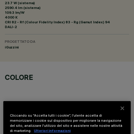
23.7 W (sistema)
2590.4 lm (sistema)
109.3 lm/W
4000 K
CRI
82
- Rf (Colour Fidelity Index) 83 - Rg (Gamut Index) 94
DALI-2
PROGETTATO DA
iGuzzini
COLORE
Cliccando su “Accetta tutti i cookie”, l'utente accetta di
COMPONENTI OPZIONALI
memorizzare i cookie sul dispositivo per migliorare la navigazione
del sito, analizzare l'utilizzo del sito e assistere nelle nostre attività
di marketing.
Ulteriori informazioni