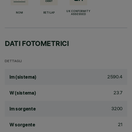
UK CONFORMITY
NOM
RETILAP
ASSESSED
DATI FOTOMETRICI
DETTAGLI
2590.4
lm (sistema)
23.7
W (sistema)
3200
lm sorgente
21
W sorgente