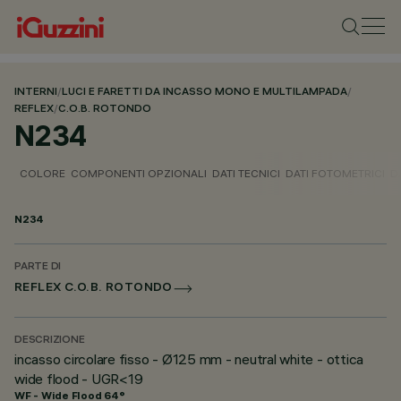
INTERNI
/
LUCI E FARETTI DA INCASSO MONO E MULTILAMPADA
/
REFLEX
/
C.O.B. ROTONDO
N234
COLORE
COMPONENTI OPZIONALI
DATI TECNICI
DATI FOTOMETRICI
D
N234
PARTE DI
REFLEX C.O.B. ROTONDO
DESCRIZIONE
incasso circolare fisso - Ø125 mm - neutral white - ottica
wide flood - UGR<19
WF - Wide Flood 64°