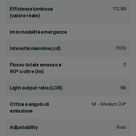
112.89
Efficienza luminosa
(valore reale)
-
lm in modalità emergenza
7610
Intensità massima (cd)
0
Flusso totale emesso a
90° o oltre (lm)
88
Light output ratio (LOR)
M - Medium 24°
Ottica e angolo di
emissione
fisso
Adjustability