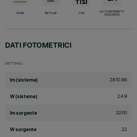
UK CONFORMITY
NOM
RETILAP
TISI
ASSESSED
DATI FOTOMETRICI
DETTAGLI
2810.88
lm (sistema)
24.9
W (sistema)
3200
lm sorgente
22
W sorgente