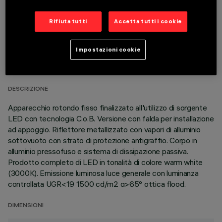
Rifiuta tutti
Accetta tutti i cookie
DATI TECNICI
Impostazioni cookie
ULTIMO AGGIORNAMENTO: 07/08/2026
DESCRIZIONE
Apparecchio rotondo fisso finalizzato all'utilizzo di sorgente
LED con tecnologia C.o.B. Versione con falda per installazione
ad appoggio. Riflettore metallizzato con vapori di alluminio
sottovuoto con strato di protezione antigraffio. Corpo in
alluminio pressofuso e sistema di dissipazione passiva.
Prodotto completo di LED in tonalità di colore warm white
(3000K). Emissione luminosa luce generale con luminanza
controllata UGR<19 1500 cd/m2 α>65° ottica flood.
DIMENSIONI