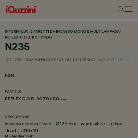
INTERNI
/
LUCI E FARETTI DA INCASSO MONO E MULTILAMPADA
/
REFLEX
/
C.O.B. ROTONDO
N235
COLORE
COMPONENTI OPZIONALI
DATI TECNICI
DATI FOTOMETRICI
D
N235
PARTE DI
REFLEX C.O.B. ROTONDO
DESCRIZIONE
incasso circolare fisso - Ø125 mm - warm white - ottica
flood - UGR<19
M - Medium 24°