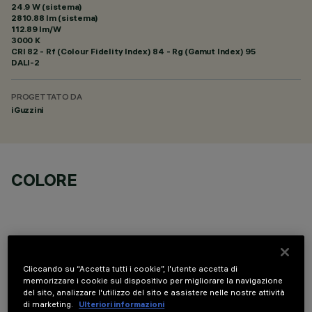
24.9 W (sistema)
2810.88 lm (sistema)
112.89 lm/W
3000 K
CRI
82
- Rf (Colour Fidelity Index) 84 - Rg (Gamut Index) 95
DALI-2
PROGETTATO DA
iGuzzini
COLORE
Cliccando su “Accetta tutti i cookie”, l'utente accetta di
COMPONENTI OPZIONALI
memorizzare i cookie sul dispositivo per migliorare la navigazione
del sito, analizzare l'utilizzo del sito e assistere nelle nostre attività
di marketing.
Ulteriori informazioni