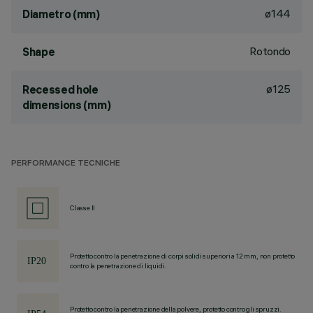
ø144
Diametro (mm)
Rotondo
Shape
ø125
Recessed hole
dimensions (mm)
PERFORMANCE TECNICHE
Classe II
Protetto contro la penetrazione di corpi solidi superiori a 12 mm, non protetto
contro la penetrazione di liquidi.
Protetto contro la penetrazione della polvere, protetto contro gli spruzzi.