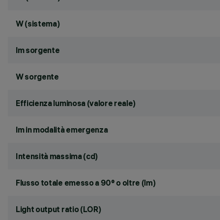
W (sistema)
lm sorgente
W sorgente
Efficienza luminosa (valore reale)
lm in modalità emergenza
Intensità massima (cd)
Flusso totale emesso a 90° o oltre (lm)
Light output ratio (LOR)