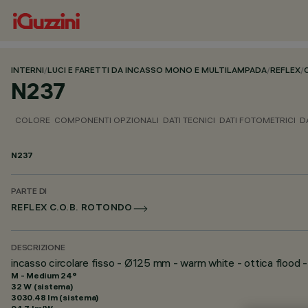
INTERNI
/
LUCI E FARETTI DA INCASSO MONO E MULTILAMPADA
/
REFLEX
/
N237
COLORE
COMPONENTI OPZIONALI
DATI TECNICI
DATI FOTOMETRICI
D
N237
PARTE DI
REFLEX C.O.B. ROTONDO
DESCRIZIONE
incasso circolare fisso - Ø125 mm - warm white - ottica flood
M - Medium 24°
32 W (sistema)
3030.48 lm (sistema)