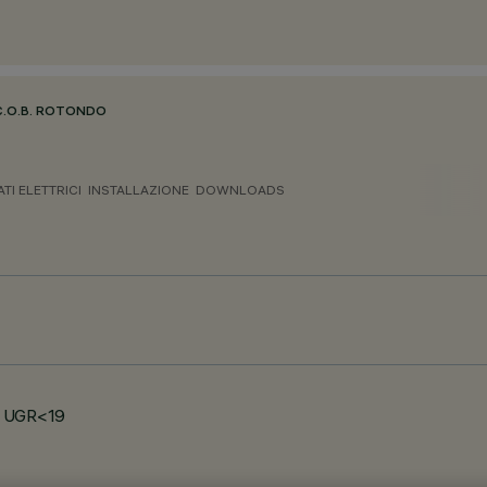
C.O.B. ROTONDO
ATI ELETTRICI
INSTALLAZIONE
DOWNLOADS
 - UGR<19