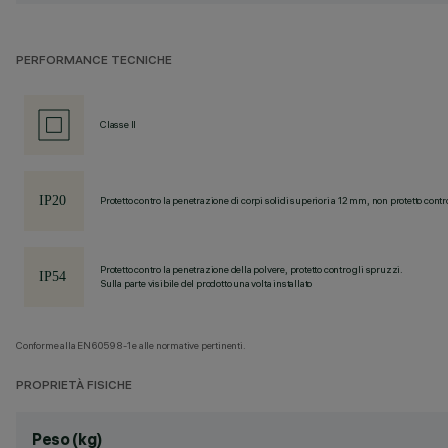
PERFORMANCE TECNICHE
Classe II
Protetto contro la penetrazione di corpi solidi superiori a 12 mm, non protetto contr
Protetto contro la penetrazione della polvere, protetto contro gli spruzzi.
Sulla parte visibile del prodotto una volta installato
Conforme alla EN60598-1 e alle normative pertinenti.
PROPRIETÀ FISICHE
Peso (kg)