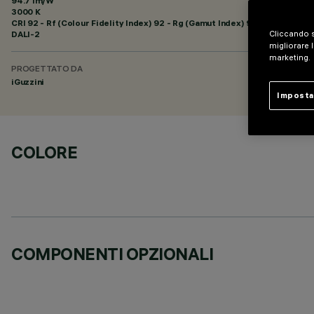
94.7 lm/W
3000 K
CRI
92
- Rf (Colour Fidelity Index) 92 - Rg (Gamut Index) 99
DALI-2
Cliccando s
migliorare l
marketing.
PROGETTATO DA
iGuzzini
Imposta
COLORE
COMPONENTI OPZIONALI