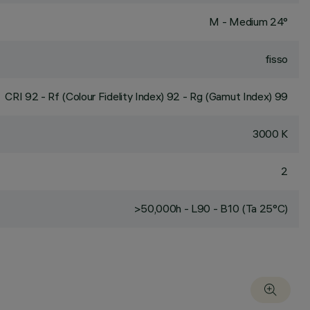
M - Medium 24°
fisso
CRI
92
- Rf (Colour Fidelity Index) 92 - Rg (Gamut Index) 99
3000 K
2
>50,000h - L90 - B10 (Ta 25°C)