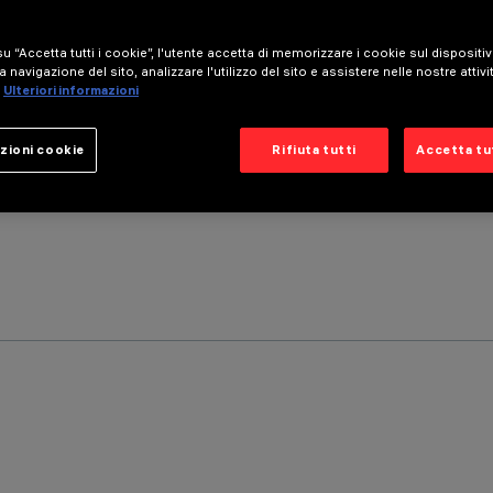
u “Accetta tutti i cookie”, l'utente accetta di memorizzare i cookie sul dispositi
a navigazione del sito, analizzare l'utilizzo del sito e assistere nelle nostre attivi
Ulteriori informazioni
zioni cookie
Rifiuta tutti
Accetta tut