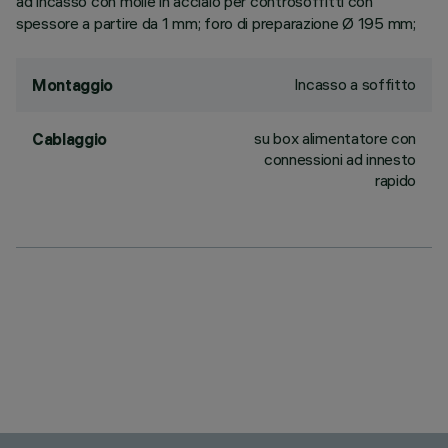
ad incasso con molle in acciaio per controsoffitti con
spessore a partire da 1 mm; foro di preparazione Ø 195 mm;
Incasso a soffitto
Montaggio
su box alimentatore con
Cablaggio
connessioni ad innesto
rapido