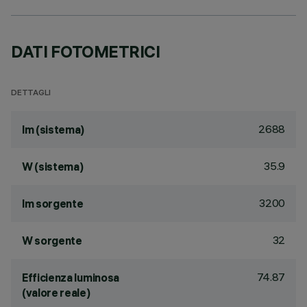
DATI FOTOMETRICI
DETTAGLI
2688
lm (sistema)
35.9
W (sistema)
3200
lm sorgente
32
W sorgente
74.87
Efficienza luminosa
(valore reale)