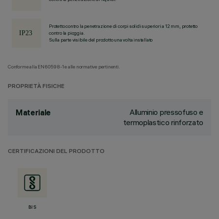
Protetto contro la penetrazione di corpi solidi superiori a 12 mm, protetto
contro la pioggia.
Sulla parte visibile del prodotto una volta installato
Conforme alla EN60598-1 e alle normative pertinenti.
PROPRIETÀ FISICHE
Alluminio pressofuso e
Materiale
termoplastico rinforzato
CERTIFICAZIONI DEL PRODOTTO
BIS