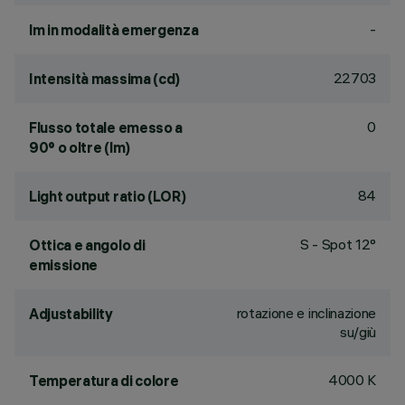
-
lm in modalità emergenza
22703
Intensità massima (cd)
0
Flusso totale emesso a
90° o oltre (lm)
84
Light output ratio (LOR)
S - Spot 12°
Ottica e angolo di
emissione
rotazione e inclinazione
Adjustability
su/giù
4000 K
Temperatura di colore