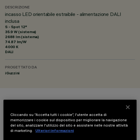
DESCRIZIONE
incasso LED orientabile estraibile - alimentazione DALI
inclusa
S - Spot 12°
35.9 W (sistema)
2688 lm (sistema)
74.87 lm/W
4000 K
DALI
PROGETTATO DA
iGuzzini
COLORE
Cliccando su “Accetta tutti i cookie”, l'utente accetta di
memorizzare i cookie sul dispositivo per migliorare la navigazione
del sito, analizzare l'utilizzo del sito e assistere nelle nostre attività
di marketing.
Ulteriori informazioni