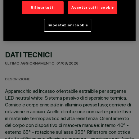
COMPONENTI OPZIONALI
Rifiuta tutti
Accetta tutti i cookie
Impostazioni cookie
DATI TECNICI
ULTIMO AGGIORNAMENTO: 01/08/2026
DESCRIZIONE
Apparecchio ad incasso orientabile estraibile per sorgente
LED neutral white. Sistema passivo di dispersione termica.
Cornice e corpo principale in alluminio pressofuso; cerniere di
rotazione in acciaio. Anello di rotazione con carter protettivo
in materiale termoplastico ad alta resistenza. Orientamento
del corpo con dispositivo di manovra manuale: interno 40° -
esterno 65° - rotazione sull'asse 355°. Riflettore con ottica
ad alta efficienza in alluminio superpuro - apertura spot. Anello