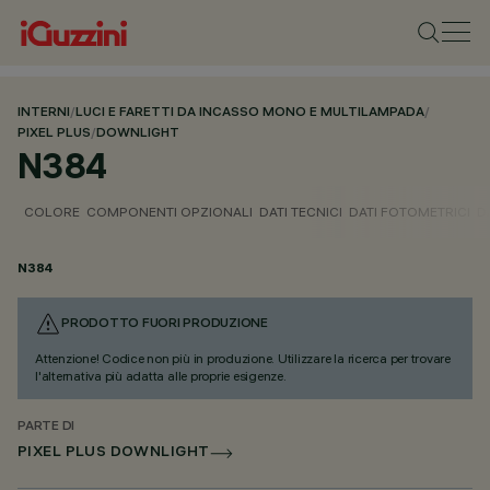
INTERNI
/
LUCI E FARETTI DA INCASSO MONO E MULTILAMPADA
/
PIXEL PLUS
/
DOWNLIGHT
N384
COLORE
COMPONENTI OPZIONALI
DATI TECNICI
DATI FOTOMETRICI
D
N384
PRODOTTO FUORI PRODUZIONE
Attenzione! Codice non più in produzione. Utilizzare la ricerca per trovare
l'alternativa più adatta alle proprie esigenze.
PARTE DI
PIXEL PLUS DOWNLIGHT