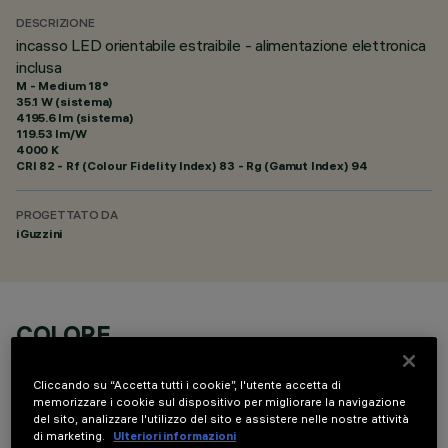
DESCRIZIONE
incasso LED orientabile estraibile - alimentazione elettronica
inclusa
M - Medium 18°
35.1 W (sistema)
4195.6 lm (sistema)
119.53 lm/W
4000 K
CRI
82
- Rf (Colour Fidelity Index) 83 - Rg (Gamut Index) 94
PROGETTATO DA
iGuzzini
COLORE
Cliccando su “Accetta tutti i cookie”, l'utente accetta di
memorizzare i cookie sul dispositivo per migliorare la navigazione
del sito, analizzare l'utilizzo del sito e assistere nelle nostre attività
di marketing.
Ulteriori informazioni