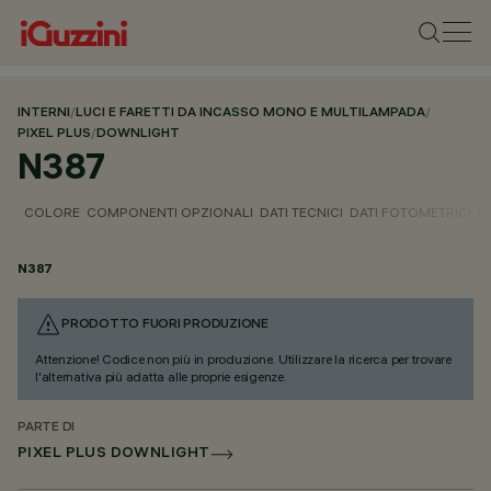
INTERNI
/
LUCI E FARETTI DA INCASSO MONO E MULTILAMPADA
/
PIXEL PLUS
/
DOWNLIGHT
N387
COLORE
COMPONENTI OPZIONALI
DATI TECNICI
DATI FOTOMETRICI
D
N387
PRODOTTO FUORI PRODUZIONE
Attenzione! Codice non più in produzione. Utilizzare la ricerca per trovare
l'alternativa più adatta alle proprie esigenze.
PARTE DI
PIXEL PLUS DOWNLIGHT