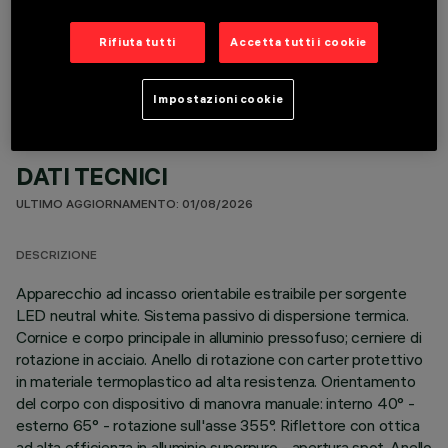
COMPONENTI OPZIONALI
Rifiuta tutti
Accetta tutti i cookie
Impostazioni cookie
DATI TECNICI
ULTIMO AGGIORNAMENTO: 01/08/2026
DESCRIZIONE
Apparecchio ad incasso orientabile estraibile per sorgente
LED neutral white. Sistema passivo di dispersione termica.
Cornice e corpo principale in alluminio pressofuso; cerniere di
rotazione in acciaio. Anello di rotazione con carter protettivo
in materiale termoplastico ad alta resistenza. Orientamento
del corpo con dispositivo di manovra manuale: interno 40° -
esterno 65° - rotazione sull'asse 355°. Riflettore con ottica
ad alta efficienza in alluminio superpuro - apertura spot. Anello