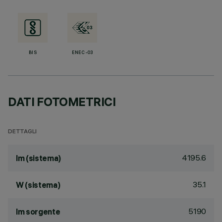
BIS
ENEC-03
DATI FOTOMETRICI
DETTAGLI
4195.6
lm (sistema)
35.1
W (sistema)
5190
lm sorgente