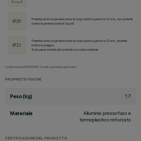
Protetto contro la penetrazione di corpi solidi superiori a 12 mm, non protetto
contro la penetrazione di liquidi.
Protetto contro la penetrazione di corpi solidi superiori a 12 mm, protetto
contro la pioggia.
Sulla parte visibile del prodotto una volta installato
Conforme alla EN60598-1 e alle normative pertinenti.
PROPRIETÀ FISICHE
1.7
Peso (kg)
Alluminio pressofuso e
Materiale
termoplastico rinforzato
CERTIFICAZIONI DEL PRODOTTO