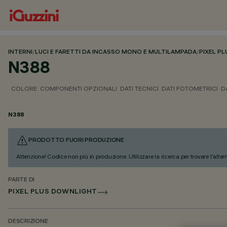
INTERNI
/
LUCI E FARETTI DA INCASSO MONO E MULTILAMPADA
/
PIXEL PL
N388
COLORE
COMPONENTI OPZIONALI
DATI TECNICI
DATI FOTOMETRICI
D
N388
PRODOTTO FUORI PRODUZIONE
Attenzione! Codice non più in produzione. Utilizzare la ricerca per trovare l'alter
PARTE DI
PIXEL PLUS DOWNLIGHT
DESCRIZIONE