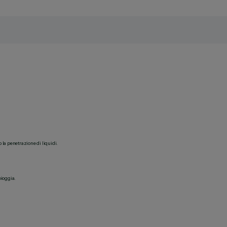
o la penetrazione di liquidi.
pioggia.