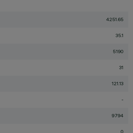
4251.65
35.1
5190
31
121.13
-
9794
0