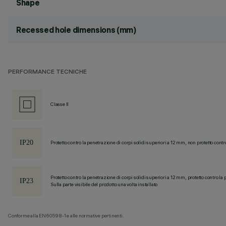
Shape
Recessed hole dimensions (mm)
PERFORMANCE TECNICHE
Classe II
Protetto contro la penetrazione di corpi solidi superiori a 12 mm, non protetto contr
Protetto contro la penetrazione di corpi solidi superiori a 12 mm, protetto contro la 
Sulla parte visibile del prodotto una volta installato
Conforme alla EN60598-1 e alle normative pertinenti.