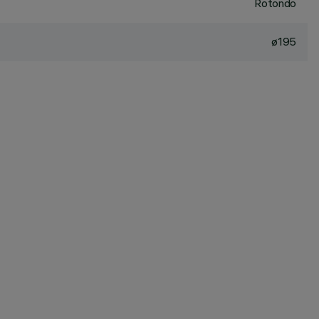
Rotondo
ø195