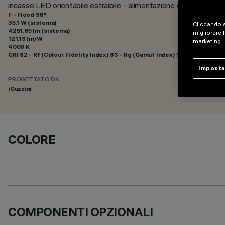
incasso LED orientabile estraibile - alimentazione elettronica in
F - Flood 36°
35.1 W (sistema)
Cliccando s
4251.65 lm (sistema)
migliorare l
121.13 lm/W
marketing.
4000 K
CRI
82
- Rf (Colour Fidelity Index) 83 - Rg (Gamut Index) 94
Imposta
PROGETTATO DA
iGuzzini
COLORE
COMPONENTI OPZIONALI