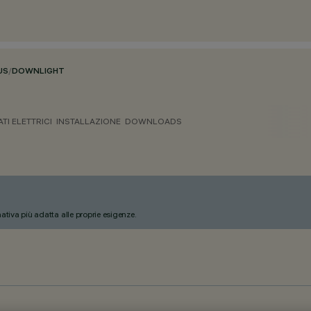
US
/
DOWNLIGHT
ATI ELETTRICI
INSTALLAZIONE
DOWNLOADS
nativa più adatta alle proprie esigenze.