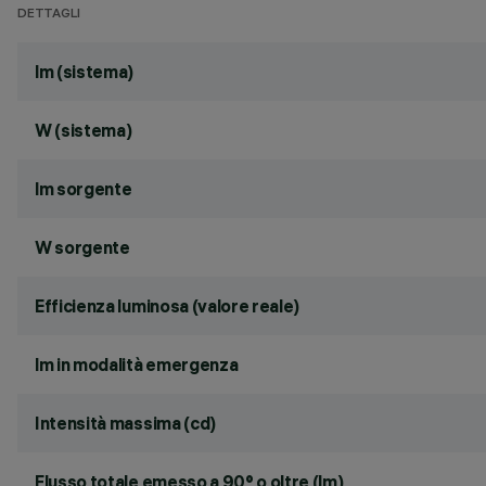
DETTAGLI
lm (sistema)
W (sistema)
lm sorgente
W sorgente
Efficienza luminosa (valore reale)
lm in modalità emergenza
Intensità massima (cd)
Flusso totale emesso a 90° o oltre (lm)