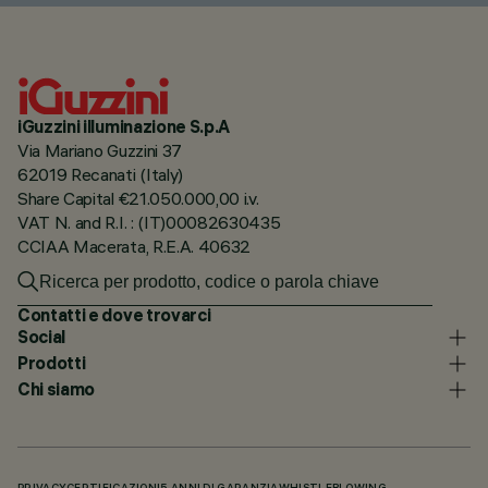
iGuzzini illuminazione S.p.A
Via Mariano Guzzini 37
62019 Recanati (Italy)
Share Capital €21.050.000,00 i.v.
VAT N. and R.I. : (IT)00082630435
CCIAA Macerata, R.E.A. 40632
Contatti e dove trovarci
Social
Prodotti
Chi siamo