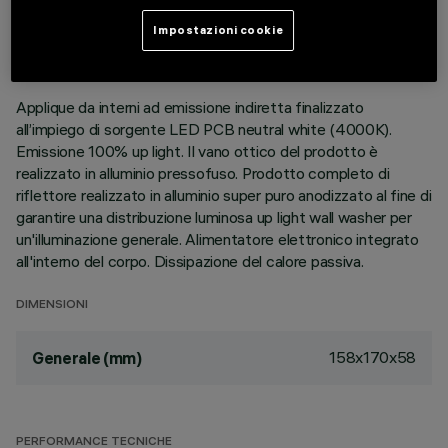
ULTIMO AGGIORNAMENTO: 01/08/2026
Impostazioni cookie
DESCRIZIONE
Applique da interni ad emissione indiretta finalizzato
all’impiego di sorgente LED PCB neutral white (4000K).
Emissione 100% up light. Il vano ottico del prodotto è
realizzato in alluminio pressofuso. Prodotto completo di
riflettore realizzato in alluminio super puro anodizzato al fine di
garantire una distribuzione luminosa up light wall washer per
un'illuminazione generale. Alimentatore elettronico integrato
all'interno del corpo. Dissipazione del calore passiva.
DIMENSIONI
158x170x58
Generale (mm)
PERFORMANCE TECNICHE