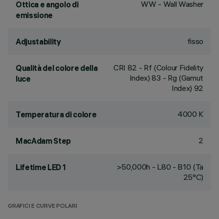
WW - Wall Washer
Ottica e angolo di
emissione
fisso
Adjustability
CRI
82
- Rf (Colour Fidelity
Qualità del colore della
Index) 83 - Rg (Gamut
luce
Index) 92
4000 K
Temperatura di colore
2
MacAdam Step
>50,000h - L80 - B10 (Ta
Lifetime LED 1
25°C)
GRAFICI E CURVE POLARI