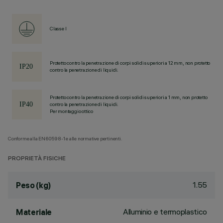
Classe I
Protetto contro la penetrazione di corpi solidi superiori a 12 mm, non protetto
contro la penetrazione di liquidi.
Protetto contro la penetrazione di corpi solidi superiori a 1 mm, non protetto
contro la penetrazione di liquidi.
Per montaggio ottico
Conforme alla EN60598-1 e alle normative pertinenti.
PROPRIETÀ FISICHE
1.55
Peso (kg)
Alluminio e termoplastico
Materiale