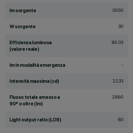
3550
lm sorgente
30
W sorgente
85.03
Efficienza luminosa
(valore reale)
-
lm in modalità emergenza
2233
Intensità massima (cd)
2880
Flusso totale emesso a
90° o oltre (lm)
80
Light output ratio (LOR)