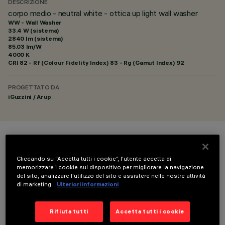
DESCRIZIONE
corpo medio - neutral white - ottica up light wall washer
WW - Wall Washer
33.4 W (sistema)
2840 lm (sistema)
85.03 lm/W
4000 K
CRI
82
- Rf (Colour Fidelity Index) 83 - Rg (Gamut Index) 92
PROGETTATO DA
iGuzzini / Arup
COLORE
Cliccando su “Accetta tutti i cookie”, l'utente accetta di
memorizzare i cookie sul dispositivo per migliorare la navigazione
del sito, analizzare l'utilizzo del sito e assistere nelle nostre attività
di marketing.
Ulteriori informazioni
Rifiuta tutti
Accetta tutti i cookie
DATI TECNICI