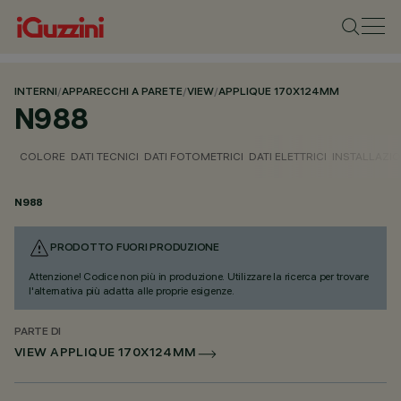
INTERNI
/
APPARECCHI A PARETE
/
VIEW
/
APPLIQUE 170X124MM
N988
COLORE
DATI TECNICI
DATI FOTOMETRICI
DATI ELETTRICI
INSTALLAZI
N988
PRODOTTO FUORI PRODUZIONE
Attenzione! Codice non più in produzione. Utilizzare la ricerca per trovare
l'alternativa più adatta alle proprie esigenze.
PARTE DI
VIEW APPLIQUE 170X124MM