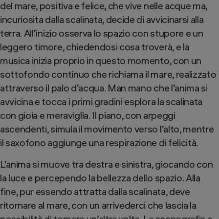
del mare, positiva e felice, che vive nelle acque ma,
incuriosita dalla scalinata, decide di avvicinarsi alla
terra. All’inizio osserva lo spazio con stupore e un
leggero timore, chiedendosi cosa troverà, e la
musica inizia proprio in questo momento, con un
sottofondo continuo che richiama il mare, realizzato
attraverso il palo d’acqua. Man mano che l’anima si
avvicina e tocca i primi gradini esplora la scalinata
con gioia e meraviglia. Il piano, con arpeggi
ascendenti, simula il movimento verso l’alto, mentre
il saxofono aggiunge una respirazione di felicità.
L’anima si muove tra destra e sinistra, giocando con
la luce e percependo la bellezza dello spazio. Alla
fine, pur essendo attratta dalla scalinata, deve
ritornare al mare, con un arrivederci che lascia la
possibilità di tornare un’altra volta. La scenografia e