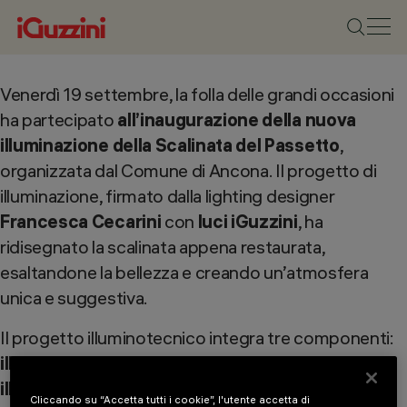
Venerdì 19 settembre, la folla delle grandi occasioni
ha partecipato
all’inaugurazione della nuova
illuminazione della Scalinata del Passetto
,
organizzata dal Comune di Ancona. Il progetto di
illuminazione, firmato dalla lighting designer
Francesca Cecarini
con
luci iGuzzini
, ha
ridisegnato la scalinata appena restaurata,
esaltandone la bellezza e creando un’atmosfera
unica e suggestiva. ​​
Il progetto illuminotecnico integra tre componenti:
illuminazione funzionale
, per sicurezza e fruibilità,
illuminazione architettonica
, per valorizzare la
Cliccando su “Accetta tutti i cookie”, l'utente accetta di