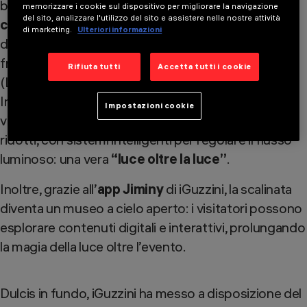
bellezza del monumento di notte, e
illuminazione
memorizzare i cookie sul dispositivo per migliorare la navigazione
del sito, analizzare l'utilizzo del sito e assistere nelle nostre attività
creativa
, grazie ai
gobos
disegnati dalla vincitrice
di marketing.
Ulteriori informazioni
del concorso Light for Future, la lighting designer
francese
Loeiza Cabaret
. Gli apparecchi scelti
Rifiuta tutti
Accetta tutti i cookie
(Linealuce 27, design Jean-Michel Wilmotte; Palco
InOut, Underscore InOut) garantiscono comfort
Impostazioni cookie
visivo, alta resa cromatica e consumi energetici
ridotti, con sistemi intelligenti per regolare il flusso
luminoso: una vera
“luce oltre la luce”
. ​​
Inoltre, grazie all’
app Jiminy
di iGuzzini, la scalinata
diventa un museo a cielo aperto: i visitatori possono
esplorare contenuti digitali e interattivi, prolungando
la magia della luce oltre l’evento. ​
Dulcis in fundo, iGuzzini ha messo a disposizione del