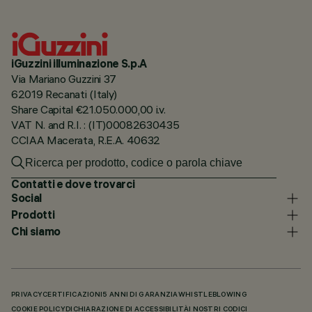
iGuzzini illuminazione S.p.A
Via Mariano Guzzini 37
62019 Recanati (Italy)
Share Capital €21.050.000,00 i.v.
VAT N. and R.I. : (IT)00082630435
CCIAA Macerata, R.E.A. 40632
Contatti e dove trovarci
Social
Prodotti
Chi siamo
PRIVACY
CERTIFICAZIONI
5 ANNI DI GARANZIA
WHISTLEBLOWING
COOKIE POLICY
DICHIARAZIONE DI ACCESSIBILITÀ
I NOSTRI CODICI