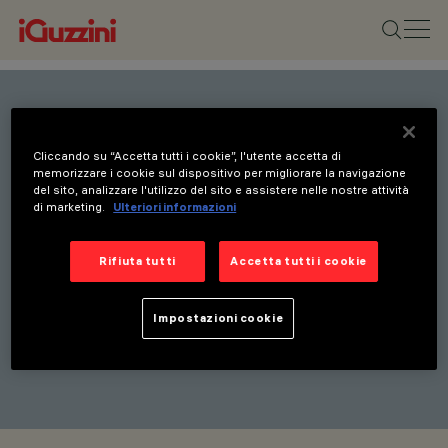
Rimani aggiornato sulle
Cliccando su “Accetta tutti i cookie”, l'utente accetta di
nostre ultime innovazioni.
memorizzare i cookie sul dispositivo per migliorare la navigazione
del sito, analizzare l'utilizzo del sito e assistere nelle nostre attività
Iscriviti alla nostra
di marketing.
Ulteriori informazioni
newsletter per ricevere
Rifiuta tutti
Accetta tutti i cookie
aggiornamenti su nuovi
prodotti, fiere e iniziative.
Impostazioni cookie
ISCRIVITI