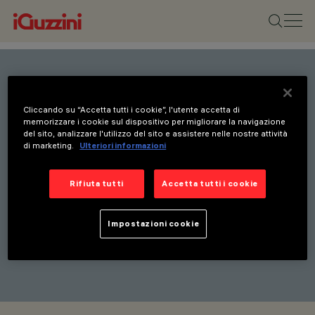
Rimani aggiornato sulle
Cliccando su “Accetta tutti i cookie”, l'utente accetta di
nostre ultime innovazioni.
memorizzare i cookie sul dispositivo per migliorare la navigazione
del sito, analizzare l'utilizzo del sito e assistere nelle nostre attività
Iscriviti alla nostra
di marketing.
Ulteriori informazioni
newsletter per ricevere
Rifiuta tutti
Accetta tutti i cookie
aggiornamenti su nuovi
prodotti, fiere e iniziative.
Impostazioni cookie
ISCRIVITI