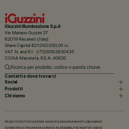
iGuzzini illuminazione S.p.A
Via Mariano Guzzini 37
62019 Recanati (Italy)
Share Capital €21.050.000,00 i.v.
VAT N. and R.I. : (IT)00082630435
CCIAA Macerata, R.E.A. 40632
Contatti e dove trovarci
Social
Prodotti
Chi siamo
PRIVACY
CERTIFICAZIONI
5 ANNI DI GARANZIA
WHISTLEBLOWING
COOKIE POLICY
DICHIARAZIONE DI ACCESSIBILITÀ
I NOSTRI CODICI