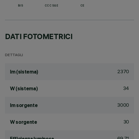
BIS
CCC S&E
CE
DATI FOTOMETRICI
DETTAGLI
2370
lm (sistema)
34
W (sistema)
3000
lm sorgente
30
W sorgente
69.71
Efficienza luminosa