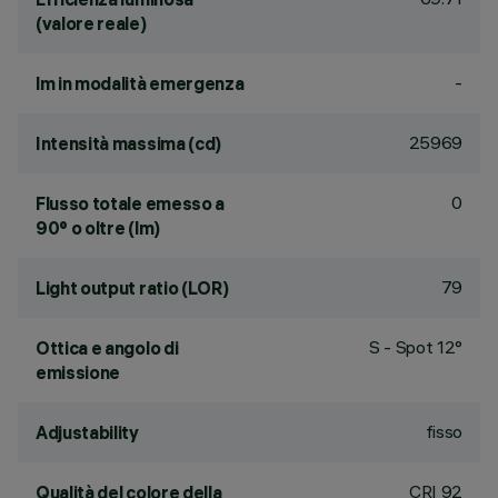
(valore reale)
-
lm in modalità emergenza
25969
Intensità massima (cd)
0
Flusso totale emesso a
90° o oltre (lm)
79
Light output ratio (LOR)
S - Spot 12°
Ottica e angolo di
emissione
fisso
Adjustability
CRI
92
Qualità del colore della