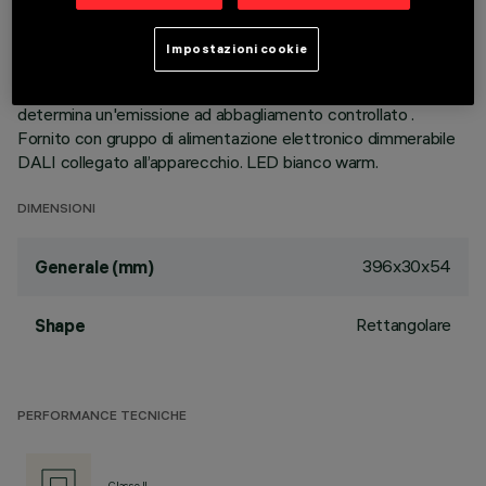
metallizzato, integrate in posizione arretrata nello schermo
antiabbagliamento nero; la composizione strutturale del
Impostazioni cookie
sistema ottico evita l’effetto puntiforme, permette di
ottenere una distribuzione luminosa definita e circolare e
determina un'emissione ad abbagliamento controllato .
Fornito con gruppo di alimentazione elettronico dimmerabile
DALI collegato all’apparecchio. LED bianco warm.
DIMENSIONI
396x30x54
Generale (mm)
Rettangolare
Shape
PERFORMANCE TECNICHE
Classe II