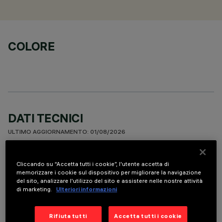
COLORE
DATI TECNICI
ULTIMO AGGIORNAMENTO: 01/08/2026
DESCRIZIONE
Cliccando su “Accetta tutti i cookie”, l'utente accetta di
memorizzare i cookie sul dispositivo per migliorare la navigazione
apparecchio miniaturizzato ad incasso rettangolare a 15
del sito, analizzare l'utilizzo del sito e assistere nelle nostre attività
elementi ottici con sorgenti LED - ottiche fisse - apertura
di marketing.
Ulteriori informazioni
spot. Corpo principale con superficie radiante in alluminio
pressofuso; versione minimal (frameless) per installazione a
Rifiuta tutti
Accetta tutti i cookie
filo soffitto. Ottiche ad alta definizione in termoplastico