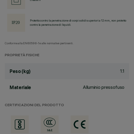
Protetto contro la penetrazione di corpi solidi superiori a 12 mm, non protetto
contro la penetrazione di liquidi.
Conforme alla EN60598-1 e alle normative pertinenti.
PROPRIETÀ FISICHE
1.1
Peso (kg)
Alluminio pressofuso
Materiale
CERTIFICAZIONI DEL PRODOTTO