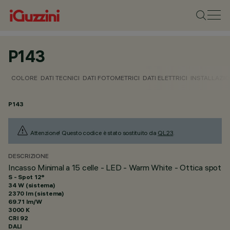
P143
COLORE
DATI TECNICI
DATI FOTOMETRICI
DATI ELETTRICI
INSTALLAZI
P143
Attenzione! Questo codice è stato sostituito da
QL23
.
DESCRIZIONE
Incasso Minimal a 15 celle - LED - Warm White - Ottica spot
S - Spot 12°
34 W (sistema)
2370 lm (sistema)
69.71 lm/W
3000 K
CRI
92
DALI