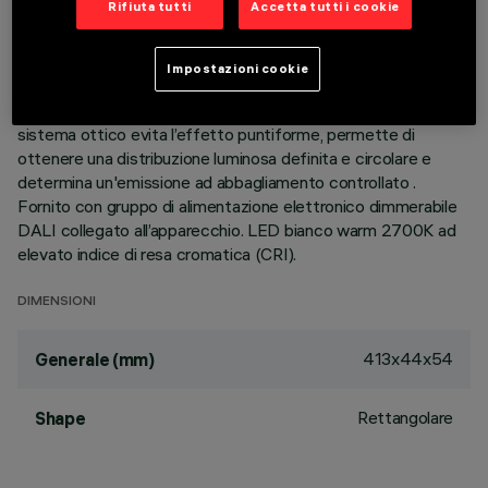
Rifiuta tutti
Accetta tutti i cookie
spot. Corpo principale con superficie radiante in alluminio
pressofuso, versione con cornice perimetrale di battuta.
Ottiche ad alta definizione in termoplastico metallizzato,
Impostazioni cookie
integrate in posizione arretrata nello schermo
antiabbagliamento nero; la composizione strutturale del
sistema ottico evita l’effetto puntiforme, permette di
ottenere una distribuzione luminosa definita e circolare e
determina un'emissione ad abbagliamento controllato .
Fornito con gruppo di alimentazione elettronico dimmerabile
DALI collegato all’apparecchio. LED bianco warm 2700K ad
elevato indice di resa cromatica (CRI).
DIMENSIONI
413x44x54
Generale (mm)
Rettangolare
Shape