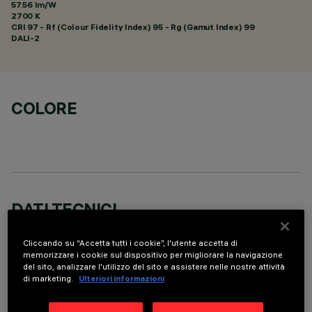
57.56 lm/W
2700 K
CRI
97
- Rf (Colour Fidelity Index) 95 - Rg (Gamut Index) 99
DALI-2
COLORE
DATI TECNICI
ULTIMO AGGIORNAMENTO: 07/08/2026
Cliccando su “Accetta tutti i cookie”, l'utente accetta di
memorizzare i cookie sul dispositivo per migliorare la navigazione
DESCRIZIONE
del sito, analizzare l'utilizzo del sito e assistere nelle nostre attività
di marketing.
Ulteriori informazioni
apparecchio miniaturizzato ad incasso rettangolare a 15
elementi ottici con sorgenti LED - ottiche fisse - apertura