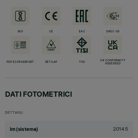
BIS
CE
EAC
ENEC-03
UK CONFORMITY
PEP ECOPASSPORT
RETILAP
TISI
ASSESSED
DATI FOTOMETRICI
DETTAGLI
2014.5
lm (sistema)