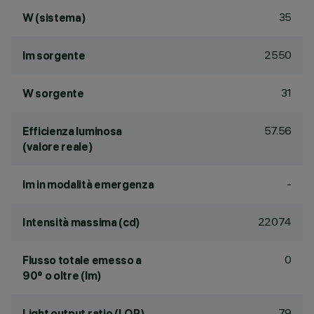
35
W (sistema)
2550
lm sorgente
31
W sorgente
57.56
Efficienza luminosa
(valore reale)
-
lm in modalità emergenza
22074
Intensità massima (cd)
0
Flusso totale emesso a
90° o oltre (lm)
79
Light output ratio (LOR)