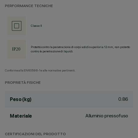
PERFORMANCE TECNICHE
Classe II
Protetto contro la penetrazione di corpi solidi superiori a 12 mm, non protetto
contro la penetrazione di liquidi.
Conforme alla EN60598-1 e alle normative pertinenti.
PROPRIETÀ FISICHE
0.86
Peso (kg)
Alluminio pressofuso
Materiale
CERTIFICAZIONI DEL PRODOTTO