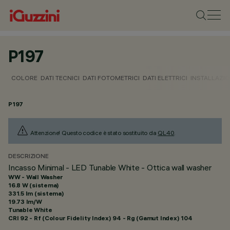
P197
COLORE
DATI TECNICI
DATI FOTOMETRICI
DATI ELETTRICI
INSTALLAZI
P197
Attenzione! Questo codice è stato sostituito da
QL40
.
DESCRIZIONE
Incasso Minimal - LED Tunable White - Ottica wall washer
WW - Wall Washer
16.8 W (sistema)
331.5 lm (sistema)
19.73 lm/W
Tunable White
CRI
92
- Rf (Colour Fidelity Index) 94 - Rg (Gamut Index) 104