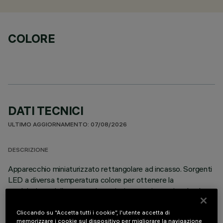
COLORE
DATI TECNICI
ULTIMO AGGIORNAMENTO: 07/08/2026
DESCRIZIONE
Apparecchio miniaturizzato rettangolare ad incasso. Sorgenti
LED a diversa temperatura colore per ottenere la
modulazione della stessa. La variazione avviene miscelando
l'emissione di 3 LED 2700K e 2 LED 5700K ad elevato
indice di resa cromatica. Nonostante la disparità delle
Cliccando su “Accetta tutti i cookie”, l'utente accetta di
memorizzare i cookie sul dispositivo per migliorare la navigazione