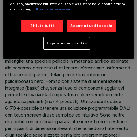
sorgenti impiegando i canali estremi - 2700K e 5700K -
del sito, analizzare l'utilizzo del sito e assistere nelle nostre attività
l'intensità di flusso emesso risulta la stessa, inoltre anche tra
di marketing.
Ulteriori informazioni
prodotti di diversa dimensione la temperatura colore si
mantiene sempre costante ed uniforme. Corpo principale con
Rifiuta tutti
Accetta tutti i cookie
superficie radiante in alluminio pressofuso, versione minimal
(frameless) per installazione a filo soffitto. Sistema ottico
asimmetrico specializzato per ottenere una efficace
Impostazioni cookie
distribuzione wall washer. Recuperatore di flusso - riflettore in
alluminio superpuro - schermo in PMMA con texture
millerighe; una speciale pellicola in materiale acrilico, abbinata
allo schermo, permette di ottenere un’emissione uniforme ed
efficace sulla parete. Telaio perimetrale interno in
policarbonato nero. Fornito con sistema di alimentazione
integrato (basic) che, senza l'uso di componenti aggiuntivi,
permette di variare la temperatura colore semplicemente
agendo su pulsanti (max 4 prodotti). Utilizzando il codice
6170 è possibile ottenere una soluzione programmabile DALI
con touch screen di uso semplice ed intuitivo. Sono inoltre
disponibili con codifica separata ulteriori sistemi di gestione
per impianti di dimensioni rilevanti che richiedono l’intervento
di un tecnico specializzato per la loro programmazione: il