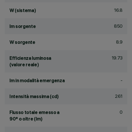
16.8
W (sistema)
850
lm sorgente
8.9
W sorgente
19.73
Efficienza luminosa
(valore reale)
-
lm in modalità emergenza
261
Intensità massima (cd)
0
Flusso totale emesso a
90° o oltre (lm)