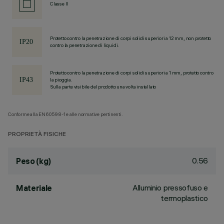
Classe II
Protetto contro la penetrazione di corpi solidi superiori a 12 mm, non protetto
contro la penetrazione di liquidi.
Protetto contro la penetrazione di corpi solidi superiori a 1 mm, protetto contro
la pioggia.
Sulla parte visibile del prodotto una volta installato
Conforme alla EN60598-1 e alle normative pertinenti.
PROPRIETÀ FISICHE
0.56
Peso (kg)
Alluminio pressofuso e
Materiale
termoplastico