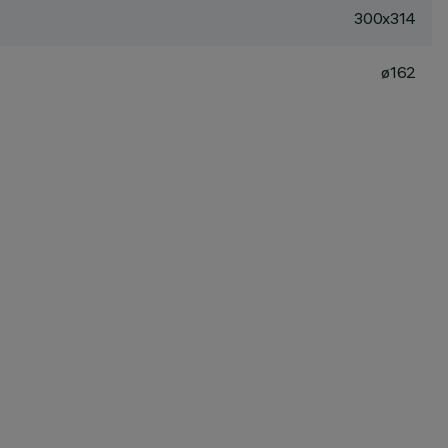
300x314
ø162