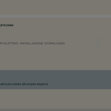
/
Ø162MM
ATI ELETTRICI
INSTALLAZIONE
DOWNLOADS
nativa più adatta alle proprie esigenze.