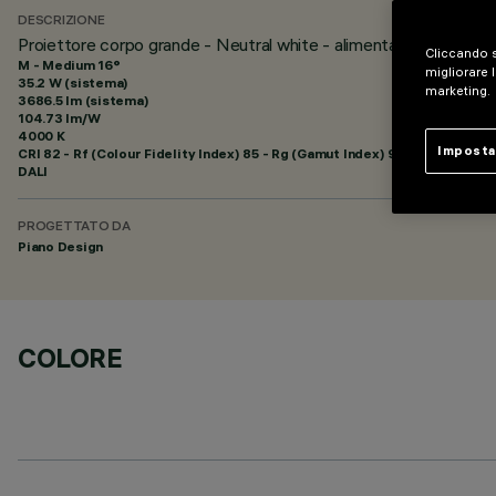
DESCRIZIONE
Proiettore corpo grande - Neutral white - alimentatore DALI -
Cliccando s
M - Medium 16°
migliorare l
35.2 W (sistema)
marketing.
3686.5 lm (sistema)
104.73 lm/W
4000 K
Imposta
CRI
82
- Rf (Colour Fidelity Index) 85 - Rg (Gamut Index) 95
DALI
PROGETTATO DA
Piano Design
COLORE