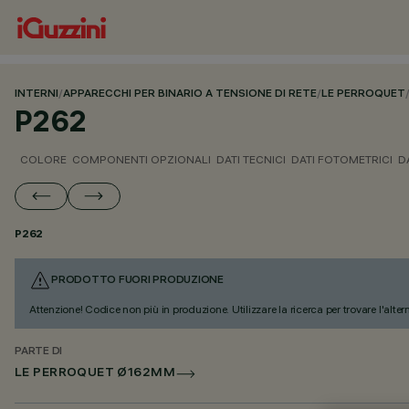
INTERNI
/
APPARECCHI PER BINARIO A TENSIONE DI RETE
/
LE PERROQUET
P262
COLORE
COMPONENTI OPZIONALI
DATI TECNICI
DATI FOTOMETRICI
D
P262
PRODOTTO FUORI PRODUZIONE
Attenzione! Codice non più in produzione. Utilizzare la ricerca per trovare l'alter
PARTE DI
LE PERROQUET Ø162MM