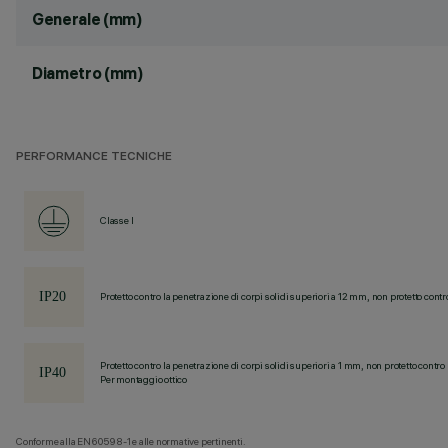
Generale (mm)
Diametro (mm)
PERFORMANCE TECNICHE
Classe I
Protetto contro la penetrazione di corpi solidi superiori a 12 mm, non protetto contr
Protetto contro la penetrazione di corpi solidi superiori a 1 mm, non protetto contro 
Per montaggio ottico
Conforme alla EN60598-1 e alle normative pertinenti.