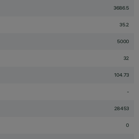
3686.5
35.2
5000
32
104.73
-
28453
0