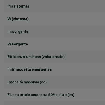
lm (sistema)
W (sistema)
lm sorgente
W sorgente
Efficienza luminosa (valore reale)
lm in modalità emergenza
Intensità massima (cd)
Flusso totale emesso a 90° o oltre (lm)