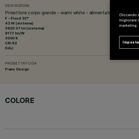
DESCRIZIONE
Proiettore corpo grande - warm white - alimentatore DALI - ott
Cliccando s
F - Flood 32°
migliorare l
43 W (sistema)
marketing.
3920.37 lm (sistema)
91.17 lm/W
3000 K
Imposta
CRI
82
DALI
PROGETTATO DA
Piano Design
COLORE