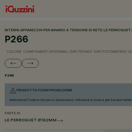
INTERNI
/
APPARECCHI PER BINARIO A TENSIONE DI RETE
/
LE PERROQUET
P266
COLORE
COMPONENTI OPZIONALI
DATI TECNICI
DATI FOTOMETRICI
D
P266
PRODOTTO FUORI PRODUZIONE
Attenzione! Codice non più in produzione. Utilizzare la ricerca per trovare l'alter
PARTE DI
LE PERROQUET Ø162MM