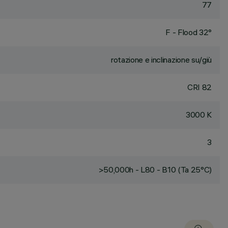
77
F - Flood 32°
rotazione e inclinazione su/giù
CRI
82
3000 K
3
>50,000h - L80 - B10 (Ta 25°C)