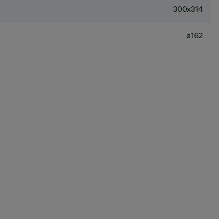
300x314
ø162