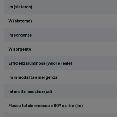
lm (sistema)
W (sistema)
lm sorgente
W sorgente
Efficienza luminosa (valore reale)
lm in modalità emergenza
Intensità massima (cd)
Flusso totale emesso a 90° o oltre (lm)