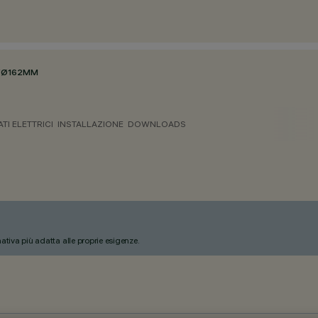
/
Ø162MM
ATI ELETTRICI
INSTALLAZIONE
DOWNLOADS
nativa più adatta alle proprie esigenze.