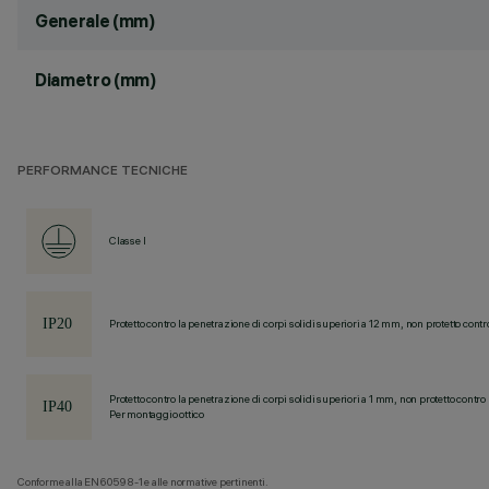
Generale (mm)
Diametro (mm)
PERFORMANCE TECNICHE
Classe I
Protetto contro la penetrazione di corpi solidi superiori a 12 mm, non protetto contr
Protetto contro la penetrazione di corpi solidi superiori a 1 mm, non protetto contro 
Per montaggio ottico
Conforme alla EN60598-1 e alle normative pertinenti.