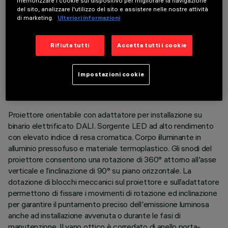
memorizzare i cookie sul dispositivo per migliorare la navigazione
del sito, analizzare l'utilizzo del sito e assistere nelle nostre attività
di marketing.
Ulteriori informazioni
Rifiuta tutti
Accetta tutti i cookie
DATI TECNICI
ULTIMO AGGIORNAMENTO: 05/08/2026
Impostazioni cookie
DESCRIZIONE
Proiettore orientabile con adattatore per installazione su
binario elettrificato DALI. Sorgente LED ad alto rendimento
con elevato indice di resa cromatica. Corpo illuminante in
alluminio pressofuso e materiale termoplastico. Gli snodi del
proiettore consentono una rotazione di 360° attorno all'asse
verticale e l’inclinazione di 90° su piano orizzontale. La
dotazione di blocchi meccanici sul proiettore e sull’adattatore
permettono di fissare i movimenti di rotazione ed inclinazione
per garantire il puntamento preciso dell'emissione luminosa
anche ad installazione avvenuta o durante le fasi di
manutenzione. Il vano ottico è corredato di anello porta-