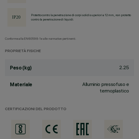
Protetto contro la penetrazione di corpi solidi superiori a 12 mm, non protetto
contro la penetrazione di liquidi.
Conforme alla EN60598-1 e alle normative pertinenti.
PROPRIETÀ FISICHE
2.25
Peso (kg)
Alluminio pressofuso e
Materiale
termoplastico
CERTIFICAZIONI DEL PRODOTTO