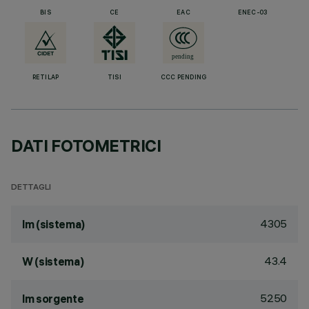
BIS
CE
EAC
ENEC-03
RETILAP
TISI
CCC PENDING
DATI FOTOMETRICI
DETTAGLI
4305
lm (sistema)
43.4
W (sistema)
5250
lm sorgente