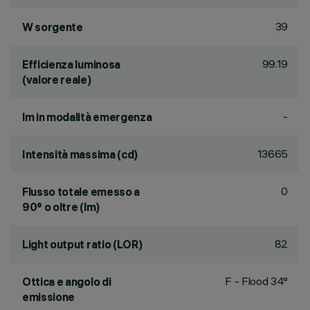
39
W sorgente
99.19
Efficienza luminosa
(valore reale)
-
lm in modalità emergenza
13665
Intensità massima (cd)
0
Flusso totale emesso a
90° o oltre (lm)
82
Light output ratio (LOR)
F - Flood 34°
Ottica e angolo di
emissione