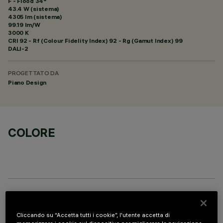
F - Flood 34°
43.4 W (sistema)
4305 lm (sistema)
99.19 lm/W
3000 K
CRI
92
- Rf (Colour Fidelity Index) 92 - Rg (Gamut Index) 99
DALI-2
PROGETTATO DA
Piano Design
COLORE
COMPONENTI OPZIONALI
Cliccando su “Accetta tutti i cookie”, l'utente accetta di