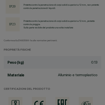
Protetto contro la penetrazione di corpi solidi superiori a 12 mm, non protetto
contro la penetrazione di liquidi.
Protetto contro la penetrazione di corpi solidi superiori a 12 mm, protetto
contro la pioggia.
Sulla parte visibile del prodotto una volta installato
Conforme alla EN60598-1 e alle normative pertinenti.
PROPRIETÀ FISICHE
0.13
Peso (kg)
Alluminio e termoplastico
Materiale
CERTIFICAZIONI DEL PRODOTTO