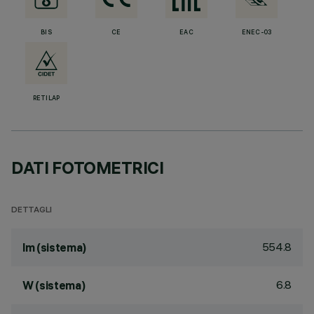
BIS
CE
EAC
ENEC-03
RETILAP
DATI FOTOMETRICI
DETTAGLI
554.8
lm (sistema)
6.8
W (sistema)