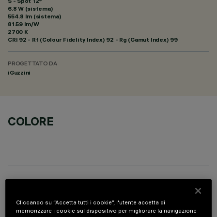
S - Spot 12°
6.8 W (sistema)
554.8 lm (sistema)
81.59 lm/W
2700 K
CRI
92
- Rf (Colour Fidelity Index) 92 - Rg (Gamut Index) 99
PROGETTATO DA
iGuzzini
COLORE
COMPONENTI OPZIONALI
Cliccando su “Accetta tutti i cookie”, l'utente accetta di
memorizzare i cookie sul dispositivo per migliorare la navigazione