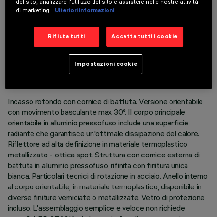
del sito, analizzare l'utilizzo del sito e assistere nelle nostre attività
di marketing.
Ulteriori informazioni
Rifiuta tutti
Accetta tutti i cookie
DATI TECNICI
ULTIMO AGGIORNAMENTO: 07/08/2026
Impostazioni cookie
DESCRIZIONE
Incasso rotondo con cornice di battuta. Versione orientabile
con movimento basculante max 30°. Il corpo principale
orientabile in alluminio pressofuso include una superficie
radiante che garantisce un'ottimale dissipazione del calore.
Riflettore ad alta definizione in materiale termoplastico
metallizzato - ottica spot. Struttura con cornice esterna di
battuta in alluminio pressofuso, rifinita con finitura unica
bianca. Particolari tecnici di rotazione in acciaio. Anello interno
al corpo orientabile, in materiale termoplastico, disponibile in
diverse finiture verniciate o metallizzate. Vetro di protezione
incluso. L'assemblaggio semplice e veloce non richiede