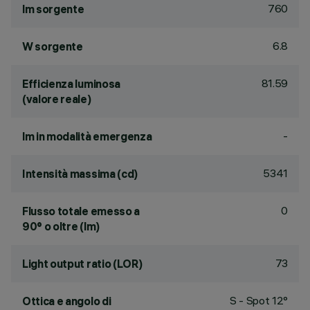
760
lm sorgente
6.8
W sorgente
81.59
Efficienza luminosa
(valore reale)
-
lm in modalità emergenza
5341
Intensità massima (cd)
0
Flusso totale emesso a
90° o oltre (lm)
73
Light output ratio (LOR)
S - Spot 12°
Ottica e angolo di