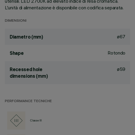
utensili. LED 2700K ad elevato indice di resa cromatica.
L'unità di alimentazione è disponibile con codifica separata.
DIMENSIONI
ø67
Diametro (mm)
Rotondo
Shape
ø59
Recessed hole
dimensions (mm)
PERFORMANCE TECNICHE
Classe III