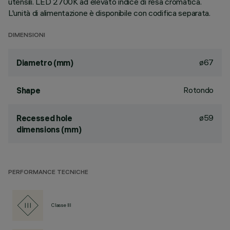
utensili. LED 2700K ad elevato indice di resa cromatica.
L'unità di alimentazione è disponibile con codifica separata.
DIMENSIONI
ø67
Diametro (mm)
Rotondo
Shape
ø59
Recessed hole
dimensions (mm)
PERFORMANCE TECNICHE
Classe III