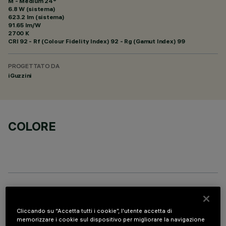
M - Medium 24°
6.8 W (sistema)
623.2 lm (sistema)
91.65 lm/W
2700 K
CRI
92
- Rf (Colour Fidelity Index) 92 - Rg (Gamut Index) 99
PROGETTATO DA
iGuzzini
COLORE
COMPONENTI OPZIONALI
Cliccando su “Accetta tutti i cookie”, l'utente accetta di
memorizzare i cookie sul dispositivo per migliorare la navigazione