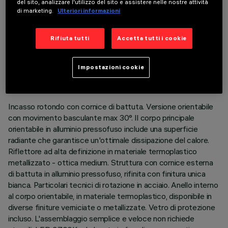
del sito, analizzare l'utilizzo del sito e assistere nelle nostre attività
di marketing.
Ulteriori informazioni
Rifiuta tutti
Accetta tutti i cookie
DATI TECNICI
ULTIMO AGGIORNAMENTO: 07/08/2026
Impostazioni cookie
DESCRIZIONE
Incasso rotondo con cornice di battuta. Versione orientabile
con movimento basculante max 30°. Il corpo principale
orientabile in alluminio pressofuso include una superficie
radiante che garantisce un'ottimale dissipazione del calore.
Riflettore ad alta definizione in materiale termoplastico
metallizzato - ottica medium. Struttura con cornice esterna
di battuta in alluminio pressofuso, rifinita con finitura unica
bianca. Particolari tecnici di rotazione in acciaio. Anello interno
al corpo orientabile, in materiale termoplastico, disponibile in
diverse finiture verniciate o metallizzate. Vetro di protezione
incluso. L'assemblaggio semplice e veloce non richiede