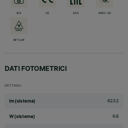
BIS
CE
EAC
ENEC-03
RETILAP
DATI FOTOMETRICI
DETTAGLI
623.2
lm (sistema)
6.8
W (sistema)