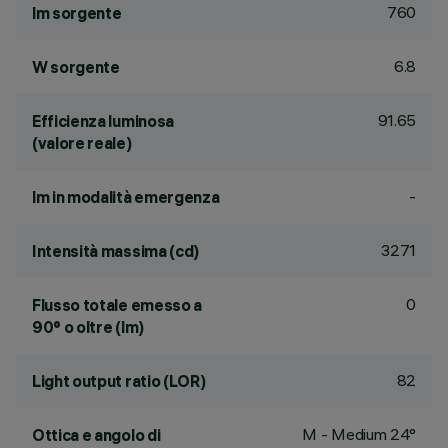
760
lm sorgente
6.8
W sorgente
91.65
Efficienza luminosa
(valore reale)
-
lm in modalità emergenza
3271
Intensità massima (cd)
0
Flusso totale emesso a
90° o oltre (lm)
82
Light output ratio (LOR)
M - Medium 24°
Ottica e angolo di