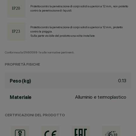
Protetto contro la penetrazione di corpi solidi superiori a 12 mm, non protetto
contro la penetrazione di liquidi.
Protetto contro la penetrazione di corpi solidi superiori a 12 mm, protetto
contro la pioggia.
Sulla parte visibile del prodotto una volta installato
Conforme alla EN60598-1 e alle normative pertinenti.
PROPRIETÀ FISICHE
0.13
Peso (kg)
Alluminio e termoplastico
Materiale
CERTIFICAZIONI DEL PRODOTTO