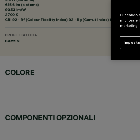
615.6 lm (sistema)
90.53 lm/W
2700 K
Cliccando s
CRI
92
- Rf (Colour Fidelity Index) 92 - Rg (Gamut Index) 99
migliorare l
marketing.
PROGETTATO DA
iGuzzini
Imposta
COLORE
COMPONENTI OPZIONALI