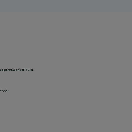
o la penetrazione di liquidi.
pioggia.