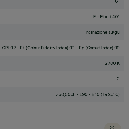
81
F - Flood 40°
inclinazione su/giù
CRI
92
- Rf (Colour Fidelity Index) 92 - Rg (Gamut Index) 99
2700 K
2
>50,000h - L90 - B10 (Ta 25°C)