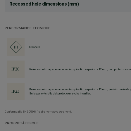
Recessed hole dimensions (mm)
PERFORMANCE TECNICHE
Classe III
Protetto contro la penetrazione di corpi solidi superiori a 12 mm, non protetto contr
Protetto contro la penetrazione di corpi solidi superiori a 12 mm, protetto contro la 
Sulla parte visibile del prodotto una volta installato
Conforme alla EN60598-1 e alle normative pertinenti.
PROPRIETÀ FISICHE