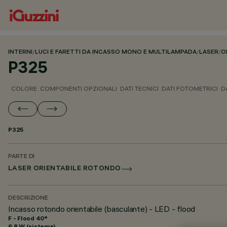
INTERNI
/
LUCI E FARETTI DA INCASSO MONO E MULTILAMPADA
/
LASER
/
O
P325
COLORE
COMPONENTI OPZIONALI
DATI TECNICI
DATI FOTOMETRICI
D
P325
PARTE DI
LASER ORIENTABILE ROTONDO
DESCRIZIONE
Incasso rotondo orientabile (basculante) - LED - flood
F - Flood 40°
6.8 W (sistema)