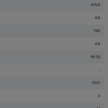
615.6
6.8
760
6.8
90.53
-
1507
0