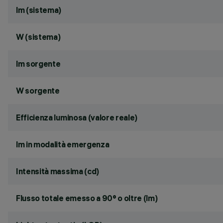
lm (sistema)
W (sistema)
lm sorgente
W sorgente
Efficienza luminosa (valore reale)
lm in modalità emergenza
Intensità massima (cd)
Flusso totale emesso a 90° o oltre (lm)