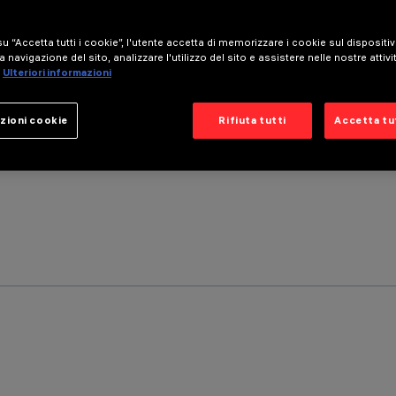
u “Accetta tutti i cookie”, l'utente accetta di memorizzare i cookie sul dispositi
a navigazione del sito, analizzare l'utilizzo del sito e assistere nelle nostre attivi
Ulteriori informazioni
zioni cookie
Rifiuta tutti
Accetta tut