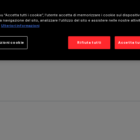
u “Accetta tutti i cookie”, l'utente accetta di memorizzare i cookie sul dispositi
a navigazione del sito, analizzare l'utilizzo del sito e assistere nelle nostre attivi
Ulteriori informazioni
zioni cookie
Rifiuta tutti
Accetta tut