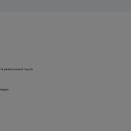
o la penetrazione di liquidi.
pioggia.