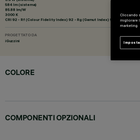
584 lm (sistema)
85.88 lm/W
3000 K
Cliccando s
CRI
92
- Rf (Colour Fidelity Index) 92 - Rg (Gamut Index) 99
migliorare l
marketing.
PROGETTATO DA
iGuzzini
Imposta
COLORE
COMPONENTI OPZIONALI