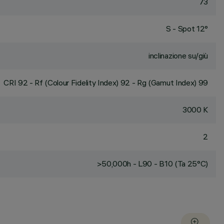
73
S - Spot 12°
inclinazione su/giù
CRI
92
- Rf (Colour Fidelity Index) 92 - Rg (Gamut Index) 99
3000 K
2
>50,000h - L90 - B10 (Ta 25°C)