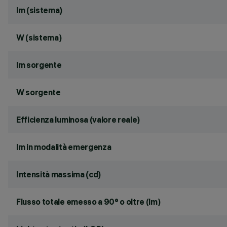
lm (sistema)
W (sistema)
lm sorgente
W sorgente
Efficienza luminosa (valore reale)
lm in modalità emergenza
Intensità massima (cd)
Flusso totale emesso a 90° o oltre (lm)