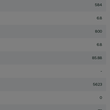
584
6.8
800
6.8
85.88
-
5623
0