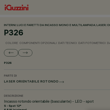
INTERNI
/
LUCI E FARETTI DA INCASSO MONO E MULTILAMPADA
/
LASER
/
O
P326
COLORE
COMPONENTI OPZIONALI
DATI TECNICI
DATI FOTOMETRICI
D
P326
PARTE DI
LASER ORIENTABILE ROTONDO
DESCRIZIONE
Incasso rotondo orientabile (basculante) - LED - spot
S - Spot 12°
6.8 W (sistema)