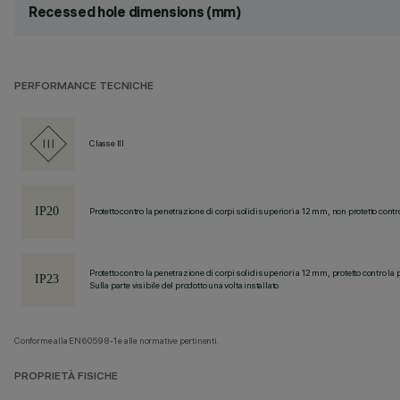
Recessed hole dimensions (mm)
PERFORMANCE TECNICHE
Classe III
Protetto contro la penetrazione di corpi solidi superiori a 12 mm, non protetto contr
Protetto contro la penetrazione di corpi solidi superiori a 12 mm, protetto contro la 
Sulla parte visibile del prodotto una volta installato
Conforme alla EN60598-1 e alle normative pertinenti.
PROPRIETÀ FISICHE