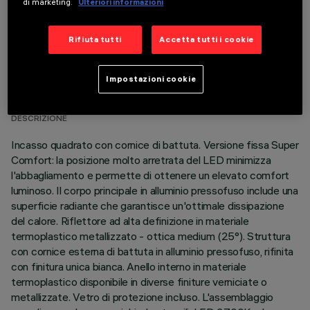
di marketing.
Ulteriori informazioni
Rifiuta tutti
Accetta tutti i cookie
DATI TECNICI
Impostazioni cookie
ULTIMO AGGIORNAMENTO: 07/08/2026
DESCRIZIONE
Incasso quadrato con cornice di battuta. Versione fissa Super
Comfort: la posizione molto arretrata del LED minimizza
l'abbagliamento e permette di ottenere un elevato comfort
luminoso. Il corpo principale in alluminio pressofuso include una
superficie radiante che garantisce un'ottimale dissipazione
del calore. Riflettore ad alta definizione in materiale
termoplastico metallizzato - ottica medium (25°). Struttura
con cornice esterna di battuta in alluminio pressofuso, rifinita
con finitura unica bianca. Anello interno in materiale
termoplastico disponibile in diverse finiture verniciate o
metallizzate. Vetro di protezione incluso. L'assemblaggio