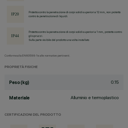
Protetto contro la penetrazione di corpi solidi superiori a 12 mm, non protetto
contro la penetrazione di liquidi.
Protetto contro la penetrazione di corpi solidi superiori a 1 mm, protetto contro
gli spruzzi.
Sulla parte visibile del prodotto una volta installato
Conforme alla EN60598-1 e alle normative pertinenti.
PROPRIETÀ FISICHE
0.15
Peso (kg)
Alluminio e termoplastico
Materiale
CERTIFICAZIONI DEL PRODOTTO