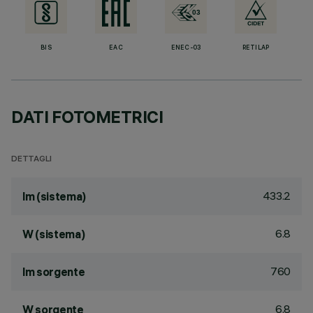
BIS
EAC
ENEC-03
RETILAP
DATI FOTOMETRICI
DETTAGLI
433.2
lm (sistema)
6.8
W (sistema)
760
lm sorgente
6.8
W sorgente