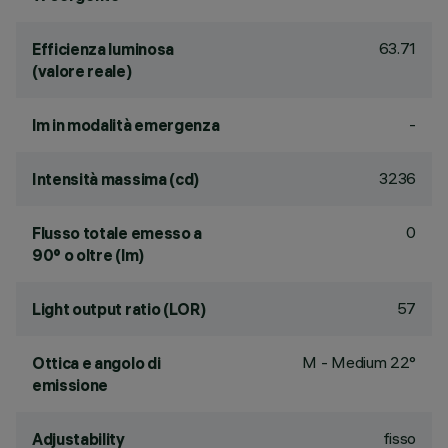
63.71
Efficienza luminosa
(valore reale)
-
lm in modalità emergenza
3236
Intensità massima (cd)
0
Flusso totale emesso a
90° o oltre (lm)
57
Light output ratio (LOR)
M - Medium 22°
Ottica e angolo di
emissione
fisso
Adjustability