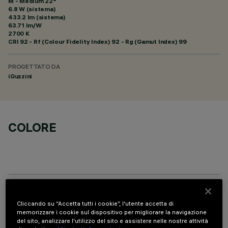
M - Medium 22°
6.8 W (sistema)
433.2 lm (sistema)
63.71 lm/W
2700 K
CRI
92
- Rf (Colour Fidelity Index) 92 - Rg (Gamut Index) 99
PROGETTATO DA
iGuzzini
COLORE
COMPONENTI OPZIONALI
Cliccando su “Accetta tutti i cookie”, l'utente accetta di
memorizzare i cookie sul dispositivo per migliorare la navigazione
del sito, analizzare l'utilizzo del sito e assistere nelle nostre attività